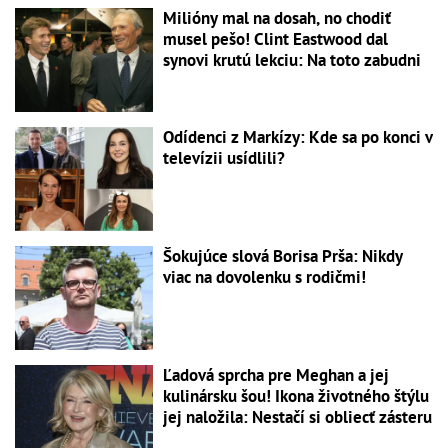
Milióny mal na dosah, no chodiť
musel pešo! Clint Eastwood dal
synovi krutú lekciu: Na toto zabudni
Odídenci z Markízy: Kde sa po konci v
televízii usídlili?
Šokujúce slová Borisa Prša: Nikdy
viac na dovolenku s rodičmi!
Ľadová sprcha pre Meghan a jej
kulinársku šou! Ikona životného štýlu
jej naložila: Nestačí si obliecť zásteru