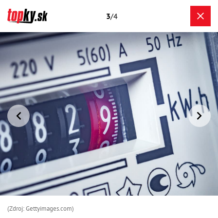
3
/4
(Zdroj: Gettyimages.com)