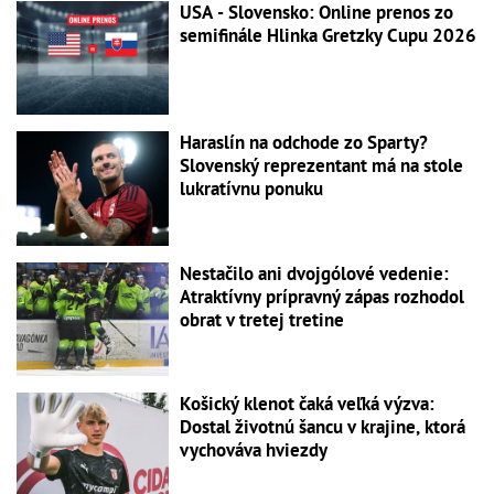
USA - Slovensko: Online prenos zo
semifinále Hlinka Gretzky Cupu 2026
Haraslín na odchode zo Sparty?
Slovenský reprezentant má na stole
lukratívnu ponuku
Nestačilo ani dvojgólové vedenie:
Atraktívny prípravný zápas rozhodol
obrat v tretej tretine
Košický klenot čaká veľká výzva:
Dostal životnú šancu v krajine, ktorá
vychováva hviezdy