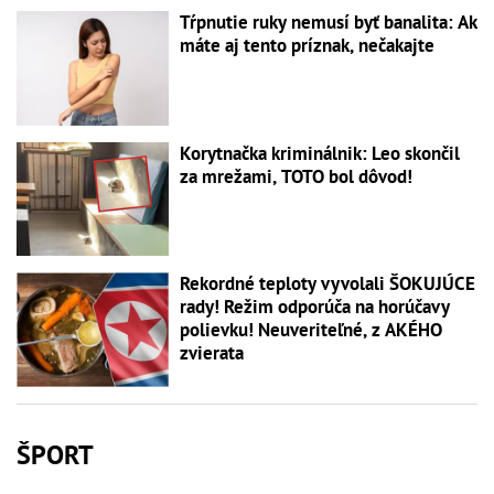
Tŕpnutie ruky nemusí byť banalita: Ak
máte aj tento príznak, nečakajte
Korytnačka kriminálnik: Leo skončil
za mrežami, TOTO bol dôvod!
Rekordné teploty vyvolali ŠOKUJÚCE
rady! Režim odporúča na horúčavy
polievku! Neuveriteľné, z AKÉHO
zvierata
ŠPORT