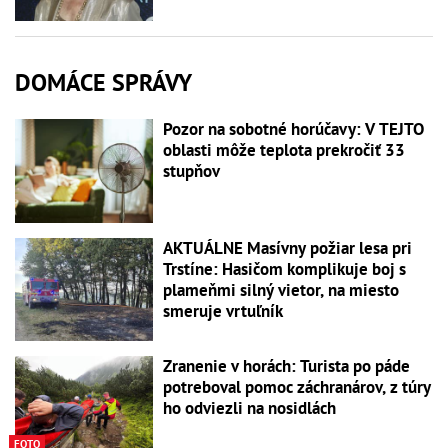
DOMÁCE SPRÁVY
Pozor na sobotné horúčavy: V TEJTO
oblasti môže teplota prekročiť 33
stupňov
AKTUÁLNE Masívny požiar lesa pri
Trstíne: Hasičom komplikuje boj s
plameňmi silný vietor, na miesto
smeruje vrtuľník
Zranenie v horách: Turista po páde
potreboval pomoc záchranárov, z túry
ho odviezli na nosidlách
FOTO