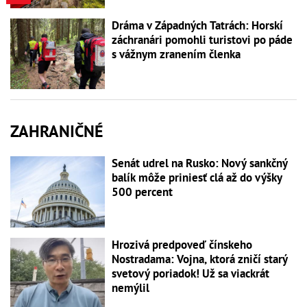
Dráma v Západných Tatrách: Horskí
záchranári pomohli turistovi po páde
s vážnym zranením členka
ZAHRANIČNÉ
Senát udrel na Rusko: Nový sankčný
balík môže priniesť clá až do výšky
500 percent
Hrozivá predpoveď čínskeho
Nostradama: Vojna, ktorá zničí starý
svetový poriadok! Už sa viackrát
nemýlil