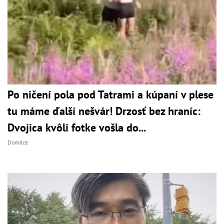
Po ničení pola pod Tatrami a kúpaní v plese
tu máme ďalší nešvár! Drzosť bez hraníc:
Dvojica kvôli fotke vošla do...
Domáce