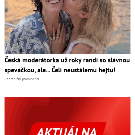
Česká moderátorka už roky randí so slávnou
speváčkou, ale... Čelí neustálemu hejtu!
Zahraniční prominenti