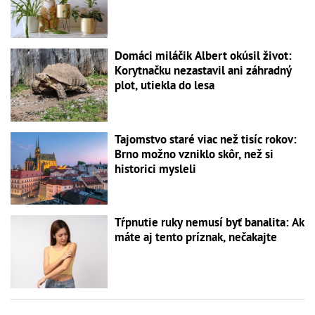
Domáci miláčik Albert okúsil život:
Korytnačku nezastavil ani záhradný
plot, utiekla do lesa
Tajomstvo staré viac než tisíc rokov:
Brno možno vzniklo skôr, než si
historici mysleli
Tŕpnutie ruky nemusí byť banalita: Ak
máte aj tento príznak, nečakajte