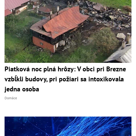
Piatková noc plná hrôzy: V obci pri Brezne
vzbĺkli budovy, pri požiari sa intoxikovala
jedna osoba
Domáce