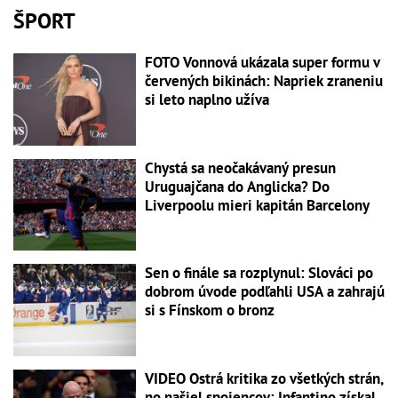
ŠPORT
FOTO Vonnová ukázala super formu v
červených bikinách: Napriek zraneniu
si leto naplno užíva
Chystá sa neočakávaný presun
Uruguajčana do Anglicka? Do
Liverpoolu mieri kapitán Barcelony
Sen o finále sa rozplynul: Slováci po
dobrom úvode podľahli USA a zahrajú
si s Fínskom o bronz
VIDEO Ostrá kritika zo všetkých strán,
no našiel spojencov: Infantino získal