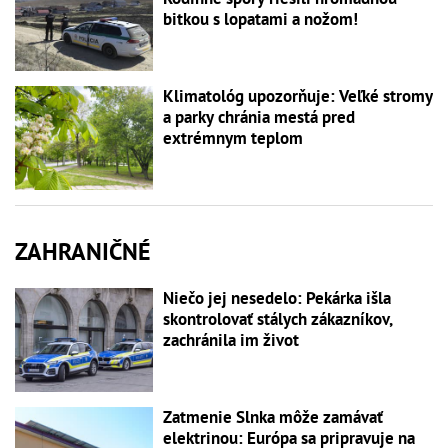
bitkou s lopatami a nožom!
Klimatológ upozorňuje: Veľké stromy
a parky chránia mestá pred
extrémnym teplom
ZAHRANIČNÉ
Niečo jej nesedelo: Pekárka išla
skontrolovať stálych zákazníkov,
zachránila im život
Zatmenie Slnka môže zamávať
elektrinou: Európa sa pripravuje na