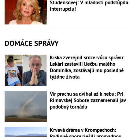
Studenkovej: V mladosti podstúpila
interrupciu!
DOMÁCE SPRÁVY
Kiska zverejnil srdcervúcu správu:
Lekári zastavili liečbu malého
Dominika, zostávajú mu posledné
týždne života
Vír prachu sa dvíhal až k nebu: Pri
Rimavskej Sobote zaznamenali jav
podobný tornádu
Krvavá dráma v Krompachoch:
Rodinné spory riešili hromadnou