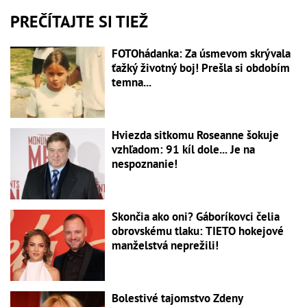
PREČÍTAJTE SI TIEŽ
FOTOhádanka: Za úsmevom skrývala
ťažký životný boj! Prešla si obdobím
temna...
Hviezda sitkomu Roseanne šokuje
vzhľadom: 91 kíl dole... Je na
nespoznanie!
Skončia ako oni? Gáboríkovci čelia
obrovskému tlaku: TIETO hokejové
manželstvá neprežili!
Bolestivé tajomstvo Zdeny