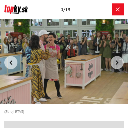
1
/19
(Zdroj: RTVS)