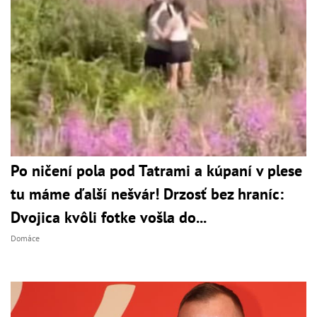
Po ničení pola pod Tatrami a kúpaní v plese
tu máme ďalší nešvár! Drzosť bez hraníc:
Dvojica kvôli fotke vošla do...
Domáce