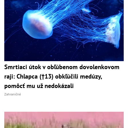
Smrtiaci útok v obľúbenom dovolenkovom
raji: Chlapca (†13) obkľúčili medúzy,
pomôcť mu už nedokázali
Zahraničné