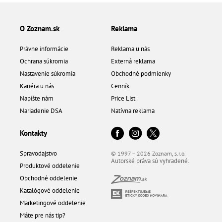
O Zoznam.sk
Reklama
Právne informácie
Reklama u nás
Ochrana súkromia
Externá reklama
Nastavenie súkromia
Obchodné podmienky
Kariéra u nás
Cenník
Napíšte nám
Price List
Nariadenie DSA
Natívna reklama
Kontakty
Spravodajstvo
© 1997 – 2026 Zoznam, s.r.o.
Autorské práva sú vyhradené.
Produktové oddelenie
Obchodné oddelenie
Katalógové oddelenie
Marketingové oddelenie
Máte pre nás tip?