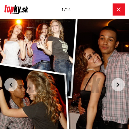
1
/14