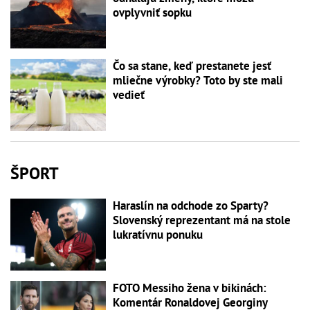
ovplyvniť sopku
Čo sa stane, keď prestanete jesť
mliečne výrobky? Toto by ste mali
vedieť
ŠPORT
Haraslín na odchode zo Sparty?
Slovenský reprezentant má na stole
lukratívnu ponuku
FOTO Messiho žena v bikinách:
Komentár Ronaldovej Georginy