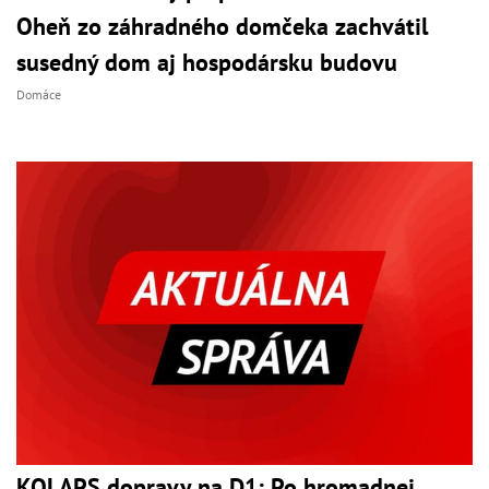
Oheň zo záhradného domčeka zachvátil
susedný dom aj hospodársku budovu
Domáce
KOLAPS dopravy na D1: Po hromadnej