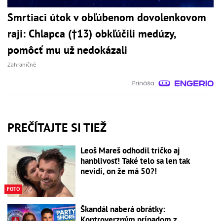
Smrtiaci útok v obľúbenom dovolenkovom
raji: Chlapca (†13) obkľúčili medúzy,
pomôcť mu už nedokázali
Zahraničné
PREČÍTAJTE SI TIEŽ
Leoš Mareš odhodil tričko aj
hanblivosť! Také telo sa len tak
nevidí, on že má 50?!
FOTO
Škandál naberá obrátky:
Kontroverzným prípadom z