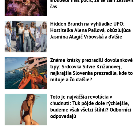
a budete mať pocit, že sa tam zastavil
čas
Hidden Brunch na vyhliadke UFO:
Hostiteľka Alena Pallová, okúzľujúca
Jasmina Alagič Vrbovská a ďalšie
Známe krásky prezradili dovolenkové
tipy: Srdcovka Silvie Križanovej,
najkrajšia Slovenka prezradila, kde to
miluje a čo ďalšie?
Toto je najväčšia revolúcia v
chudnutí: Tuk pôjde dole rýchlejšie,
budeme však všetci štíhli? Odborníci
odpovedajú