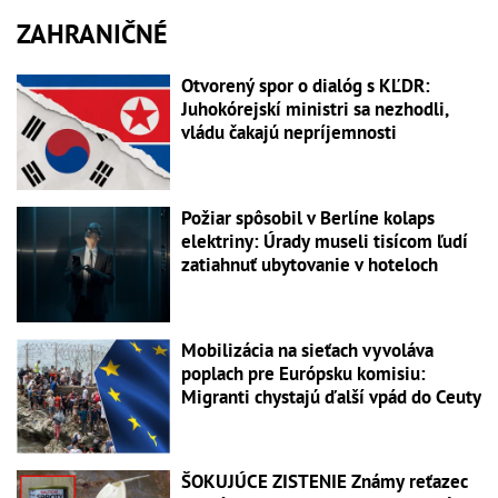
ZAHRANIČNÉ
Otvorený spor o dialóg s KĽDR:
Juhokórejskí ministri sa nezhodli,
vládu čakajú nepríjemnosti
Požiar spôsobil v Berlíne kolaps
elektriny: Úrady museli tisícom ľudí
zatiahnuť ubytovanie v hoteloch
Mobilizácia na sieťach vyvoláva
poplach pre Európsku komisiu:
Migranti chystajú ďalší vpád do Ceuty
ŠOKUJÚCE ZISTENIE Známy reťazec