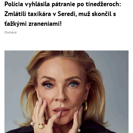
Polícia vyhlásila pátranie po tínedžeroch:
Zmlátili taxikára v Seredi, muž skončil s
ťažkými zraneniami!
Domáce