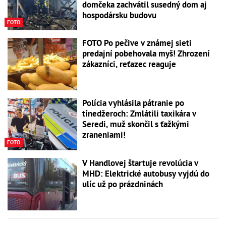
domčeka zachvátil susedný dom aj
hospodársku budovu
FOTO
FOTO Po pečive v známej sieti
predajní pobehovala myš! Zhrození
zákazníci, reťazec reaguje
Polícia vyhlásila pátranie po
tínedžeroch: Zmlátili taxikára v
Seredi, muž skončil s ťažkými
zraneniami!
FOTO
V Handlovej štartuje revolúcia v
MHD: Elektrické autobusy vyjdú do
ulíc už po prázdninách