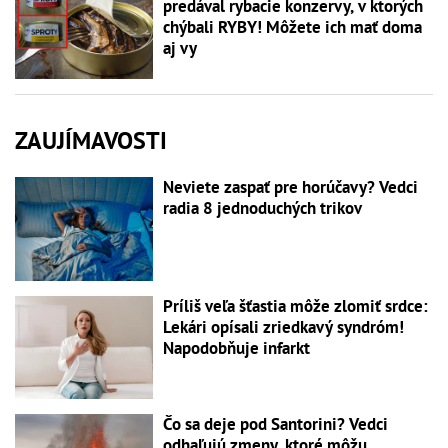
predával rybacie konzervy, v ktorých
chýbali RYBY! Môžete ich mať doma
aj vy
ZAUJÍMAVOSTI
Neviete zaspať pre horúčavy? Vedci
radia 8 jednoduchých trikov
Príliš veľa šťastia môže zlomiť srdce:
Lekári opísali zriedkavý syndróm!
Napodobňuje infarkt
Čo sa deje pod Santorini? Vedci
odhaľujú zmeny, ktoré môžu