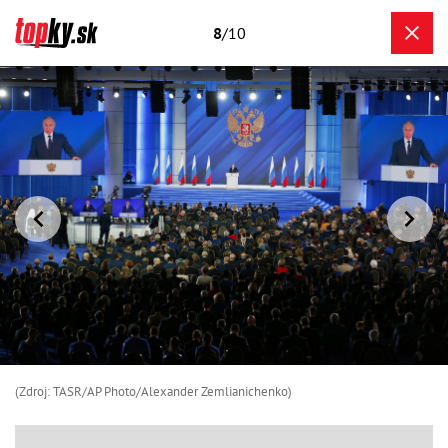
8
/10
(Zdroj: TASR/AP Photo/Alexander Zemlianichenko)