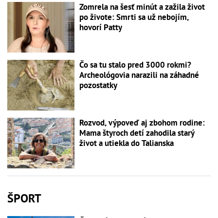
Zomrela na šesť minút a zažila život
po živote: Smrti sa už nebojím,
hovorí Patty
Čo sa tu stalo pred 3000 rokmi?
Archeológovia narazili na záhadné
pozostatky
Rozvod, výpoveď aj zbohom rodine:
Mama štyroch detí zahodila starý
život a utiekla do Talianska
ŠPORT