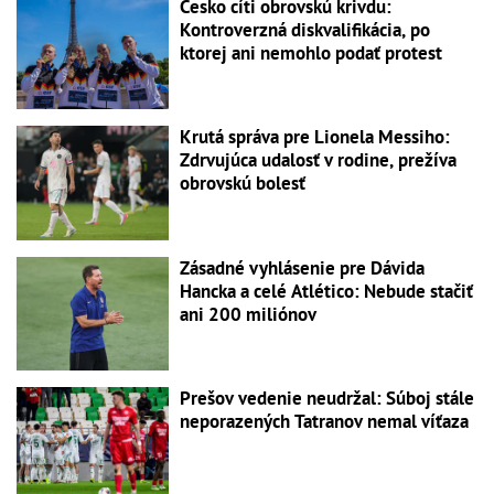
Česko cíti obrovskú krivdu:
Kontroverzná diskvalifikácia, po
ktorej ani nemohlo podať protest
Krutá správa pre Lionela Messiho:
Zdrvujúca udalosť v rodine, prežíva
obrovskú bolesť
Zásadné vyhlásenie pre Dávida
Hancka a celé Atlético: Nebude stačiť
ani 200 miliónov
Prešov vedenie neudržal: Súboj stále
neporazených Tatranov nemal víťaza