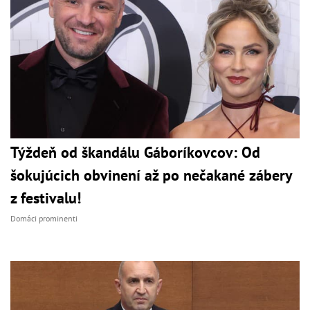
Týždeň od škandálu Gáboríkovcov: Od
šokujúcich obvinení až po nečakané zábery
z festivalu!
Domáci prominenti