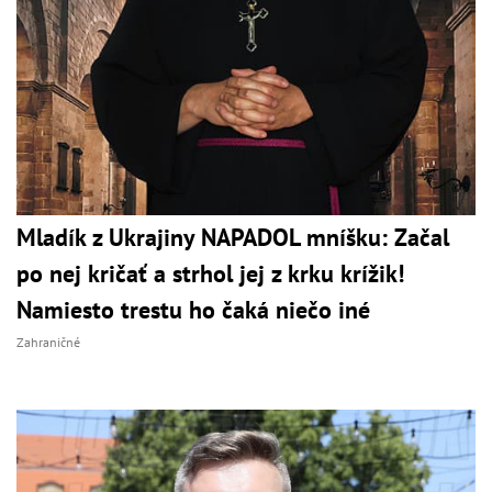
Mladík z Ukrajiny NAPADOL mníšku: Začal
po nej kričať a strhol jej z krku krížik!
Namiesto trestu ho čaká niečo iné
Zahraničné