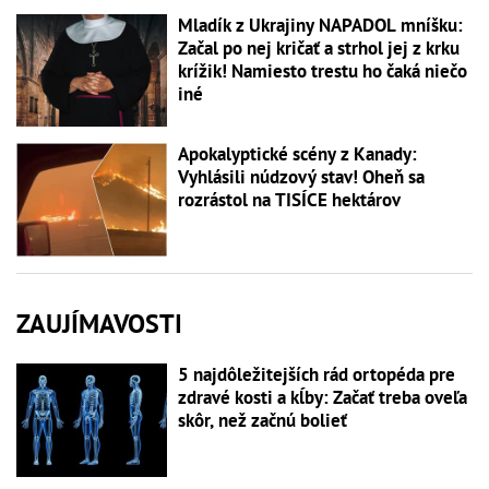
Mladík z Ukrajiny NAPADOL mníšku:
Začal po nej kričať a strhol jej z krku
krížik! Namiesto trestu ho čaká niečo
iné
Apokalyptické scény z Kanady:
Vyhlásili núdzový stav! Oheň sa
rozrástol na TISÍCE hektárov
ZAUJÍMAVOSTI
5 najdôležitejších rád ortopéda pre
zdravé kosti a kĺby: Začať treba oveľa
skôr, než začnú bolieť