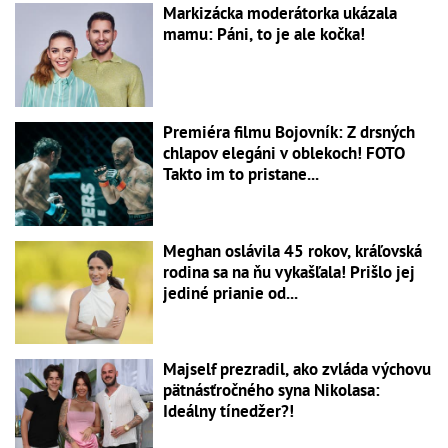
Markizácka moderátorka ukázala
mamu: Páni, to je ale kočka!
Premiéra filmu Bojovník: Z drsných
chlapov elegáni v oblekoch! FOTO
Takto im to pristane...
Meghan oslávila 45 rokov, kráľovská
rodina sa na ňu vykašľala! Prišlo jej
jediné prianie od...
Majself prezradil, ako zvláda výchovu
pätnásťročného syna Nikolasa:
Ideálny tínedžer?!