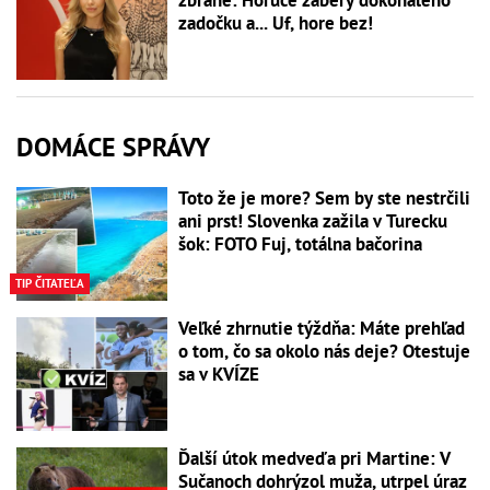
zbrane: Horúce zábery dokonalého
zadočku a... Uf, hore bez!
DOMÁCE SPRÁVY
Toto že je more? Sem by ste nestrčili
ani prst! Slovenka zažila v Turecku
šok: FOTO Fuj, totálna bačorina
TIP ČITATEĽA
Veľké zhrnutie týždňa: Máte prehľad
o tom, čo sa okolo nás deje? Otestuje
sa v KVÍZE
Ďalší útok medveďa pri Martine: V
Sučanoch dohrýzol muža, utrpel úraz