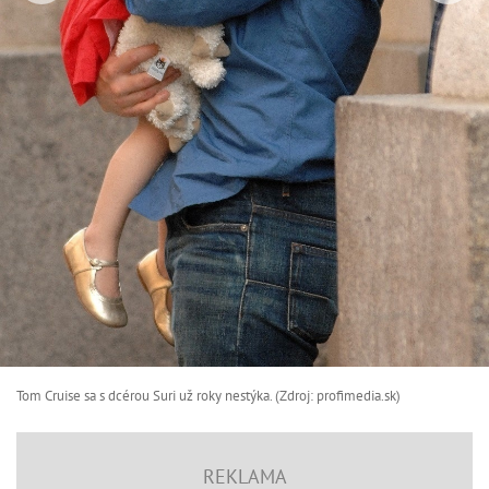
Tom Cruise sa s dcérou Suri už roky nestýka. (Zdroj: profimedia.sk)