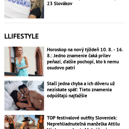
23 Slovákov
LLIFESTYLE
Horoskop na nový týždeň 10. 8. - 16.
8.: Jedno znamenie čaká prílev
peňazí, ďalšie pochopí, kto k nemu
osudovo patrí
Stačí jedna chyba a ich dôveru už
nezískate späť: Tieto znamenia
odpúšťajú najťažšie
TOP festivalové outfity Sloveniek:
Neprehliadnuteľná manželka Attilu