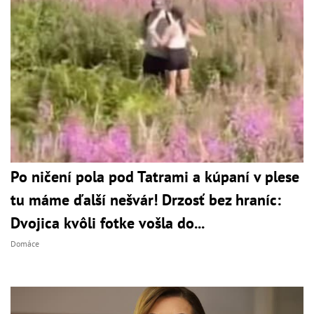
Po ničení pola pod Tatrami a kúpaní v plese
tu máme ďalší nešvár! Drzosť bez hraníc:
Dvojica kvôli fotke vošla do...
Domáce