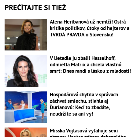
PREČÍTAJTE SI TIEŽ
Alena Heribanová už nemlčí! Ostrá
kritika politikov, útoky od hejterov a
TVRDÁ PRAVDA o Slovensku!
V lietadle ju zbalil Hasselhoff,
odmietla Matrix a chcela vlastnú
smrť: Dnes randí s láskou z mladosti!
Hospodárová chytila v správach
záchvat smiechu, stiahla aj
Ďurianovú: Keď to zbadáte,
neudržíte sa ani vy!
Misska Vojtasová vyťahuje sexi