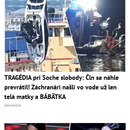
TRAGÉDIA pri Soche slobody: Čln sa náhle
prevrátil! Záchranári našli vo vode už len
telá matky a BÁBÄTKA
Zahraničné