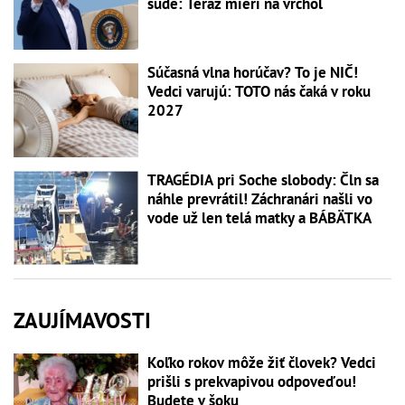
súde: Teraz mieri na vrchol
Súčasná vlna horúčav? To je NIČ!
Vedci varujú: TOTO nás čaká v roku
2027
TRAGÉDIA pri Soche slobody: Čln sa
náhle prevrátil! Záchranári našli vo
vode už len telá matky a BÁBÄTKA
ZAUJÍMAVOSTI
Koľko rokov môže žiť človek? Vedci
prišli s prekvapivou odpoveďou!
Budete v šoku