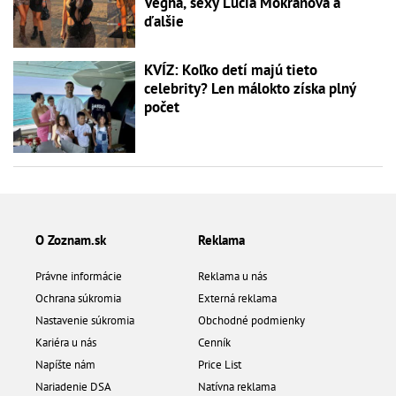
Végha, sexy Lucia Mokráňová a
ďalšie
KVÍZ: Koľko detí majú tieto
celebrity? Len málokto získa plný
počet
O Zoznam.sk
Reklama
Právne informácie
Reklama u nás
Ochrana súkromia
Externá reklama
Nastavenie súkromia
Obchodné podmienky
Kariéra u nás
Cenník
Napíšte nám
Price List
Nariadenie DSA
Natívna reklama