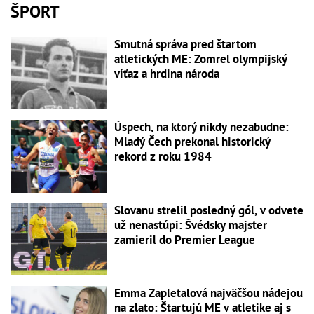
ŠPORT
Smutná správa pred štartom
atletických ME: Zomrel olympijský
víťaz a hrdina národa
Úspech, na ktorý nikdy nezabudne:
Mladý Čech prekonal historický
rekord z roku 1984
Slovanu strelil posledný gól, v odvete
už nenastúpi: Švédsky majster
zamieril do Premier League
Emma Zapletalová najväčšou nádejou
na zlato: Štartujú ME v atletike aj s