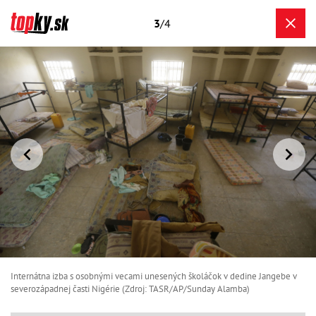
3
/4
Internátna izba s osobnými vecami unesených školáčok v dedine Jangebe v
severozápadnej časti Nigérie (Zdroj: TASR/AP/Sunday Alamba)