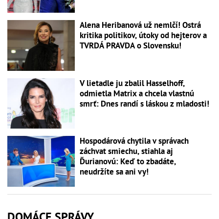
Alena Heribanová už nemlčí! Ostrá
kritika politikov, útoky od hejterov a
TVRDÁ PRAVDA o Slovensku!
V lietadle ju zbalil Hasselhoff,
odmietla Matrix a chcela vlastnú
smrť: Dnes randí s láskou z mladosti!
Hospodárová chytila v správach
záchvat smiechu, stiahla aj
Ďurianovú: Keď to zbadáte,
neudržíte sa ani vy!
DOMÁCE SPRÁVY