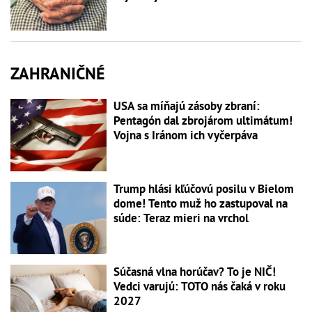
ZAHRANIČNÉ
USA sa míňajú zásoby zbraní:
Pentagón dal zbrojárom ultimátum!
Vojna s Iránom ich vyčerpáva
Trump hlási kľúčovú posilu v Bielom
dome! Tento muž ho zastupoval na
súde: Teraz mieri na vrchol
Súčasná vlna horúčav? To je NIČ!
Vedci varujú: TOTO nás čaká v roku
2027