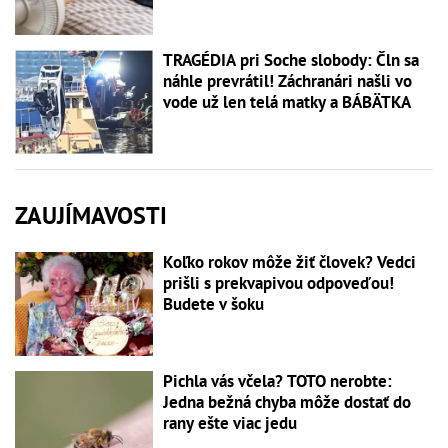
TRAGÉDIA pri Soche slobody: Čln sa
náhle prevrátil! Záchranári našli vo
vode už len telá matky a BÁBÄTKA
ZAUJÍMAVOSTI
Koľko rokov môže žiť človek? Vedci
prišli s prekvapivou odpoveďou!
Budete v šoku
Pichla vás včela? TOTO nerobte:
Jedna bežná chyba môže dostať do
rany ešte viac jedu