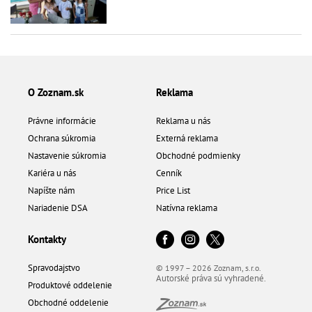
O Zoznam.sk
Reklama
Právne informácie
Reklama u nás
Ochrana súkromia
Externá reklama
Nastavenie súkromia
Obchodné podmienky
Kariéra u nás
Cenník
Napíšte nám
Price List
Nariadenie DSA
Natívna reklama
Kontakty
Spravodajstvo
© 1997 – 2026 Zoznam, s.r.o.
Autorské práva sú vyhradené.
Produktové oddelenie
Obchodné oddelenie