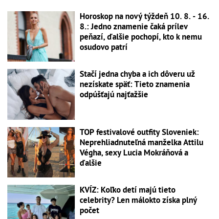
Horoskop na nový týždeň 10. 8. - 16.
8.: Jedno znamenie čaká prílev
peňazí, ďalšie pochopí, kto k nemu
osudovo patrí
Stačí jedna chyba a ich dôveru už
nezískate späť: Tieto znamenia
odpúšťajú najťažšie
TOP festivalové outfity Sloveniek:
Neprehliadnuteľná manželka Attilu
Végha, sexy Lucia Mokráňová a
ďalšie
KVÍZ: Koľko detí majú tieto
celebrity? Len málokto získa plný
počet