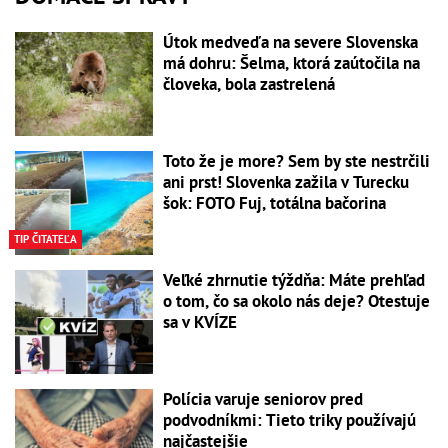
Útok medveďa na severe Slovenska
má dohru: Šelma, ktorá zaútočila na
človeka, bola zastrelená
Toto že je more? Sem by ste nestrčili
ani prst! Slovenka zažila v Turecku
šok: FOTO Fuj, totálna bačorina
TIP ČITATEĽA
Veľké zhrnutie týždňa: Máte prehľad
o tom, čo sa okolo nás deje? Otestuje
sa v KVÍZE
Polícia varuje seniorov pred
podvodníkmi: Tieto triky používajú
najčastejšie