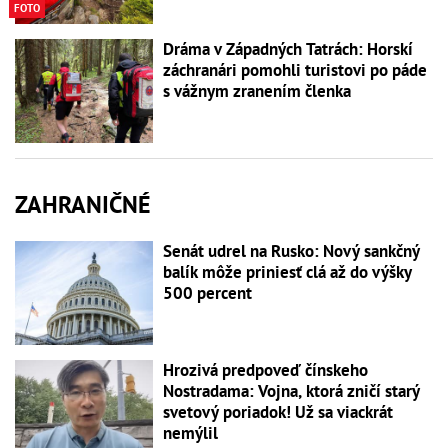
FOTO
Dráma v Západných Tatrách: Horskí
záchranári pomohli turistovi po páde
s vážnym zranením členka
ZAHRANIČNÉ
Senát udrel na Rusko: Nový sankčný
balík môže priniesť clá až do výšky
500 percent
Hrozivá predpoveď čínskeho
Nostradama: Vojna, ktorá zničí starý
svetový poriadok! Už sa viackrát
nemýlil