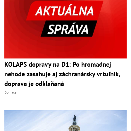
KOLAPS dopravy na D1: Po hromadnej
nehode zasahuje aj záchranársky vrtuľník,
doprava je odklaňaná
Domáce