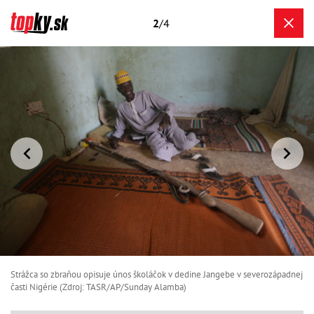
2
/4
Strážca so zbraňou opisuje únos školáčok v dedine Jangebe v severozápadnej
časti Nigérie (Zdroj: TASR/AP/Sunday Alamba)