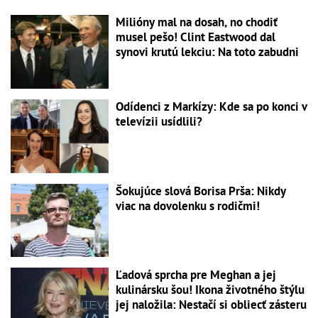
Milióny mal na dosah, no chodiť
musel pešo! Clint Eastwood dal
synovi krutú lekciu: Na toto zabudni
Odídenci z Markízy: Kde sa po konci v
televízii usídlili?
Šokujúce slová Borisa Prša: Nikdy
viac na dovolenku s rodičmi!
Ľadová sprcha pre Meghan a jej
kulinársku šou! Ikona životného štýlu
jej naložila: Nestačí si obliecť zásteru