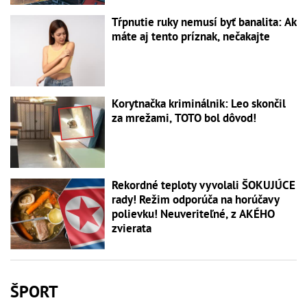
Tŕpnutie ruky nemusí byť banalita: Ak
máte aj tento príznak, nečakajte
Korytnačka kriminálnik: Leo skončil
za mrežami, TOTO bol dôvod!
Rekordné teploty vyvolali ŠOKUJÚCE
rady! Režim odporúča na horúčavy
polievku! Neuveriteľné, z AKÉHO
zvierata
ŠPORT