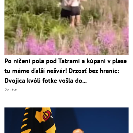
Po ničení pola pod Tatrami a kúpaní v plese
tu máme ďalší nešvár! Drzosť bez hraníc:
Dvojica kvôli fotke vošla do...
Domáce