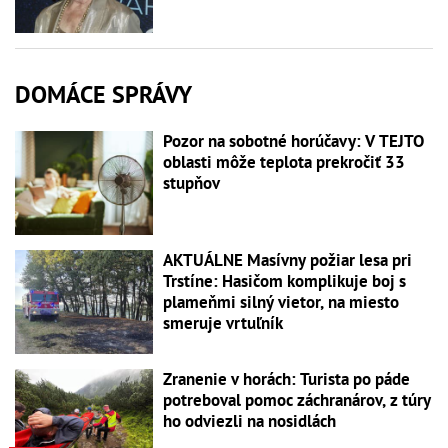
DOMÁCE SPRÁVY
Pozor na sobotné horúčavy: V TEJTO
oblasti môže teplota prekročiť 33
stupňov
AKTUÁLNE Masívny požiar lesa pri
Trstíne: Hasičom komplikuje boj s
plameňmi silný vietor, na miesto
smeruje vrtuľník
Zranenie v horách: Turista po páde
potreboval pomoc záchranárov, z túry
ho odviezli na nosidlách