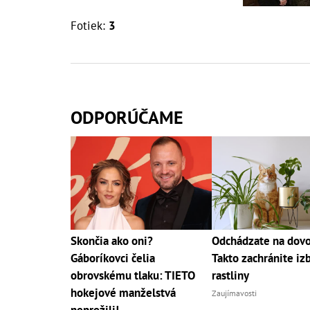
Fotiek:
3
ODPORÚČAME
Skončia ako oni?
Odchádzate na dov
Gáboríkovci čelia
Takto zachránite iz
obrovskému tlaku: TIETO
rastliny
hokejové manželstvá
Zaujímavosti