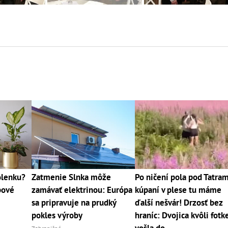
olenku?
Zatmenie Slnka môže
Po ničení pola pod Tatram
bové
zamávať elektrinou: Európa
kúpaní v plese tu máme
sa pripravuje na prudký
ďalší nešvár! Drzosť bez
pokles výroby
hraníc: Dvojica kvôli fotk