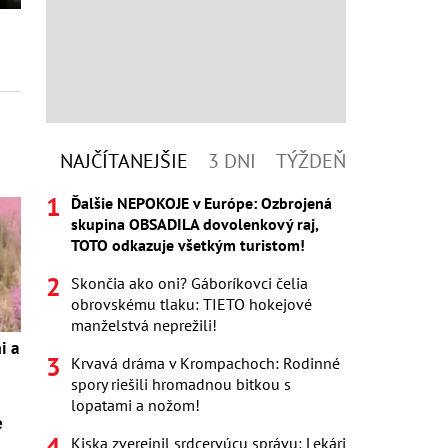
NAJČÍTANEJŠIE
3 DNI
TÝŽDEŇ
Ďalšie NEPOKOJE v Európe: Ozbrojená
skupina OBSADILA dovolenkový raj,
TOTO odkazuje všetkým turistom!
Skončia ako oni? Gáboríkovci čelia
obrovskému tlaku: TIETO hokejové
manželstvá neprežili!
i a
Krvavá dráma v Krompachoch: Rodinné
spory riešili hromadnou bitkou s
lopatami a nožom!
e
Kiska zverejnil srdcervúcu správu: Lekári