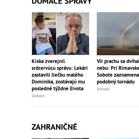
DOMÁCE SPRÁVY
Kiska zverejnil
Vír prachu sa dvíha
srdcervúcu správu: Lekári
nebu: Pri Rimavsk
zastavili liečbu malého
Sobote zaznamenal
Dominika, zostávajú mu
podobný tornádu
posledné týždne života
Domáce
Domáce
ZAHRANIČNÉ