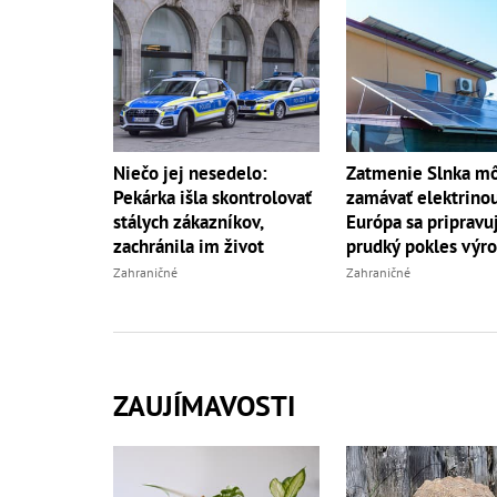
Niečo jej nesedelo:
Zatmenie Slnka m
Pekárka išla skontrolovať
zamávať elektrino
stálych zákazníkov,
Európa sa pripravu
zachránila im život
prudký pokles výr
Zahraničné
Zahraničné
ZAUJÍMAVOSTI