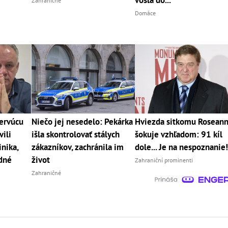
vošla do...
Zahraničné
Domáce
cervúcu
Niečo jej nesedelo: Pekárka
Hviezda sitkomu Rosean
vili
išla skontrolovať stálych
šokuje vzhľadom: 91 kíl
nika,
zákazníkov, zachránila im
dole... Je na nespoznanie
dné
život
Zahraniční prominenti
Zahraničné