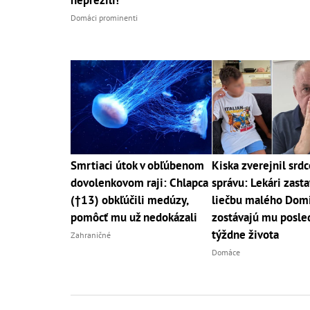
neprežili!
Domáci prominenti
Smrtiaci útok v obľúbenom
Kiska zverejnil srd
dovolenkovom raji: Chlapca
správu: Lekári zasta
(†13) obkľúčili medúzy,
liečbu malého Domi
pomôcť mu už nedokázali
zostávajú mu posle
týždne života
Zahraničné
Domáce