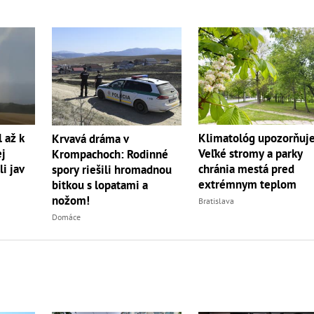
l až k
Klimatológ upozorňuje
Krvavá dráma v
ej
Veľké stromy a parky
Krompachoch: Rodinné
i jav
chránia mestá pred
spory riešili hromadnou
extrémnym teplom
bitkou s lopatami a
nožom!
Bratislava
Domáce