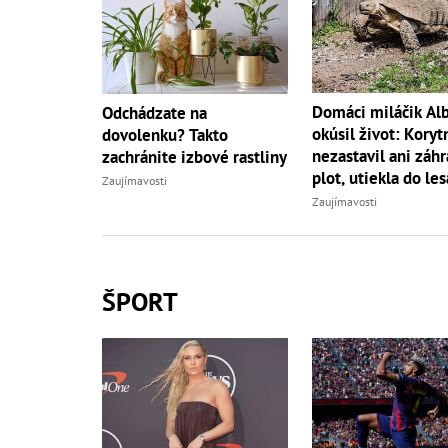
Domáci miláčik Al
Odchádzate na
okúsil život: Koryt
dovolenku? Takto
nezastavil ani záh
zachránite izbové rastliny
plot, utiekla do les
Zaujímavosti
Zaujímavosti
ŠPORT