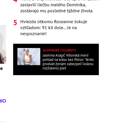
zastavili liečbu malého Dominika,
zostávajú mu posledné týždne života
Hviezda sitkomu Roseanne šokuje
vzhľadom: 91 kíl dole... Je na
nespoznanie!
SLOVENSKÉ CELEBRITY
Jasmina Alagič Vrbovská mení
pohľad na krásu bez filtrov: Tento
produkt ženám zabezpečí krásnu
ne
rozžiarenú pleť
!