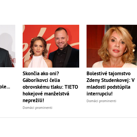
Skončia ako oni?
Bolestivé tajomstvo
Gáboríkovci čelia
Zdeny Studenkovej: V
le...
obrovskému tlaku: TIETO
mladosti podstúpila
hokejové manželstvá
interrupciu!
neprežili!
Domáci prominenti
Domáci prominenti