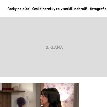
Facky na pľaci: České herečky to v seriáli nehrali! - fotografi