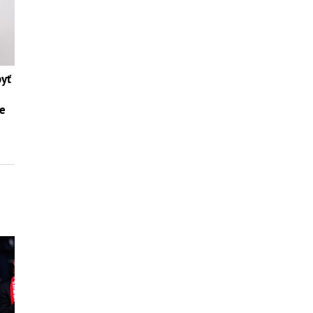
byť
te