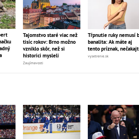
bert
Tajomstvo staré viac než
Tŕpnutie ruky nemusí 
načku
tisíc rokov: Brno možno
banalita: Ak máte aj
radný
vzniklo skôr, než si
tento príznak, nečakaj
a
historici mysleli
vysetrenie.sk
Zaujímavosti