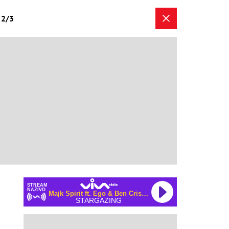
a 2/3
STREAM
NAŽIVO
Majk Spirit ft. Ego & Ben Cristovao
STARGAZING