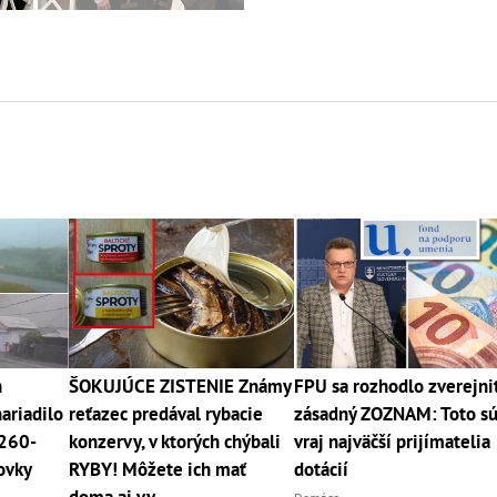
n
ŠOKUJÚCE ZISTENIE Známy
FPU sa rozhodlo zverejni
ariadilo
reťazec predával rybacie
zásadný ZOZNAM: Toto s
 260-
konzervy, v ktorých chýbali
vraj najväčší prijímatelia
tovky
RYBY! Môžete ich mať
dotácií