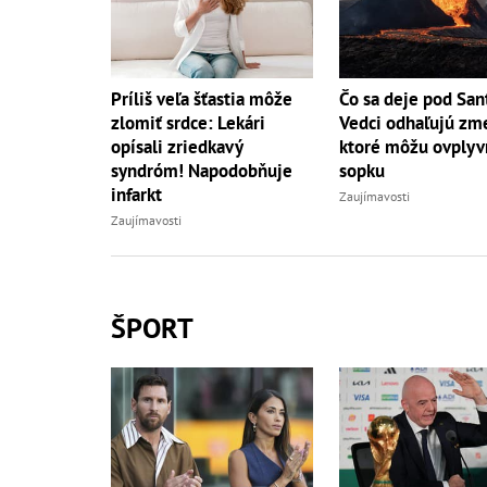
Príliš veľa šťastia môže
Čo sa deje pod San
zlomiť srdce: Lekári
Vedci odhaľujú zm
opísali zriedkavý
ktoré môžu ovplyv
syndróm! Napodobňuje
sopku
infarkt
Zaujímavosti
Zaujímavosti
ŠPORT