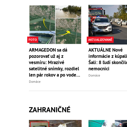
FOTO
AKTUALIZOVANÉ
ARMAGEDON sa dá
AKTUÁLNE Nové
pozorovať už aj z
informácie z kúpali
vesmíru: Mrazivé
Šali: 8 ľudí skončil
satelitné snímky, rozdiel
nemocnici
len pár rokov a po vode
Domáce
ani stopy!
Domáce
ZAHRANIČNÉ