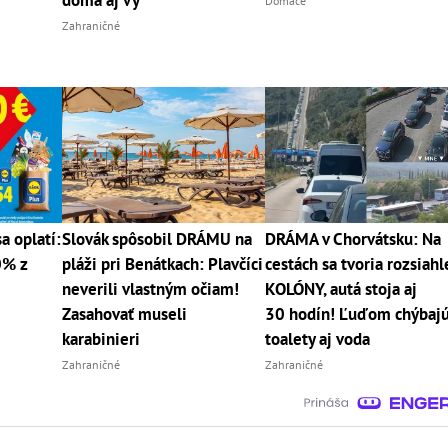
doma aj vy
Domáce
Zahraničné
a oplatí:
Slovák spôsobil DRÁMU na
DRÁMA v Chorvátsku: Na
0% z
pláži pri Benátkach: Plavčíci
cestách sa tvoria rozsiahl
neverili vlastným očiam!
KOLÓNY, autá stoja aj
Zasahovať museli
30 hodín! Ľuďom chýbaj
karabinieri
toalety aj voda
Zahraničné
Zahraničné