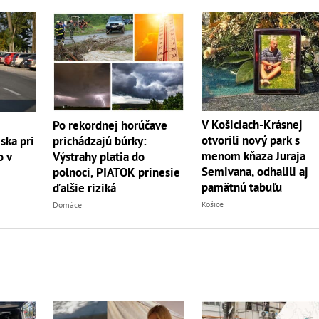
V Košiciach-Krásnej
Po rekordnej horúčave
otvorili nový park s
ska pri
prichádzajú búrky:
menom kňaza Juraja
o v
Výstrahy platia do
Semivana, odhalili aj
polnoci, PIATOK prinesie
pamätnú tabuľu
ďalšie riziká
Košice
Domáce