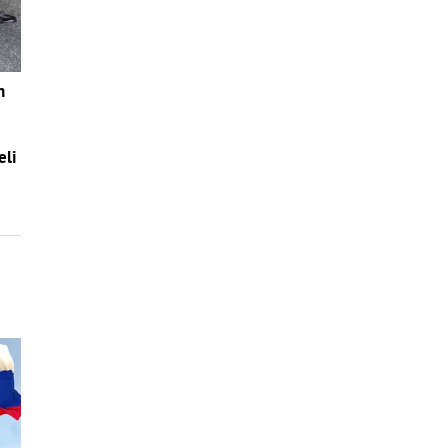
n
eli