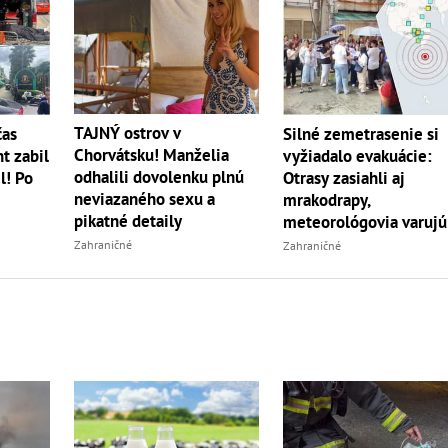
TAJNÝ ostrov v
čas
Silné zemetrasenie si
Chorvátsku! Manželia
t zabil
vyžiadalo evakuácie:
odhalili dovolenku plnú
l! Po
Otrasy zasiahli aj
neviazaného sexu a
mrakodrapy,
pikatné detaily
meteorológovia varujú
pred dotrasmi
Zahraničné
Zahraničné