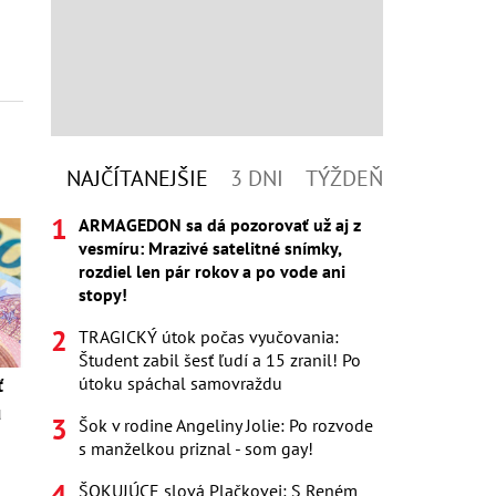
NAJČÍTANEJŠIE
3 DNI
TÝŽDEŇ
ARMAGEDON sa dá pozorovať už aj z
vesmíru: Mrazivé satelitné snímky,
rozdiel len pár rokov a po vode ani
stopy!
TRAGICKÝ útok počas vyučovania:
Študent zabil šesť ľudí a 15 zranil! Po
útoku spáchal samovraždu
ť
ú
Šok v rodine Angeliny Jolie: Po rozvode
s manželkou priznal - som gay!
ŠOKUJÚCE slová Plačkovej: S Reném