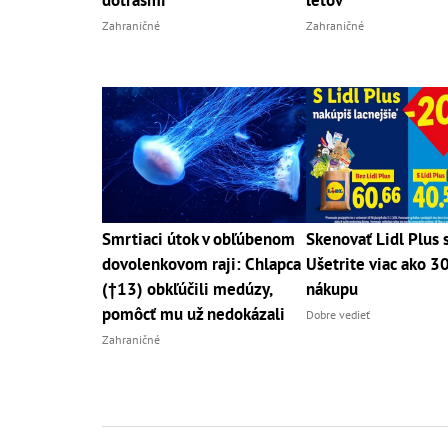
dotrasmi
letov
Zahraničné
Zahraničné
Smrtiaci útok v obľúbenom
Skenovať Lidl Plus s
dovolenkovom raji: Chlapca
Ušetrite viac ako 3
(†13) obkľúčili medúzy,
nákupu
pomôcť mu už nedokázali
Dobre vedieť
Zahraničné