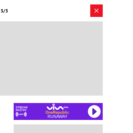
a 3/3
STREAM
NAŽIVO
OneRepublic
RUNAWAY