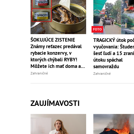
FOTO
ŠOKUJÚCE ZISTENIE
TRAGICKÝ útok po
Známy reťazec predával
vyučovania: Študen
rybacie konzervy, v
šesť ľudí a 15 zrani
ktorých chýbali RYBY!
útoku spáchal
Môžete ich mať doma aj
samovraždu
vy
Zahraničné
Zahraničné
ZAUJÍMAVOSTI