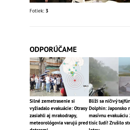
Fotiek:
3
ODPORÚČAME
Silné zemetrasenie si
Blíži sa ničivý tajfú
vyžiadalo evakuácie: Otrasy
Dolphin: Japonsko n
zasiahli aj mrakodrapy,
masívnu evakuáciu
meteorológovia varujú pred
tisíc ľudí! Zrušilo s