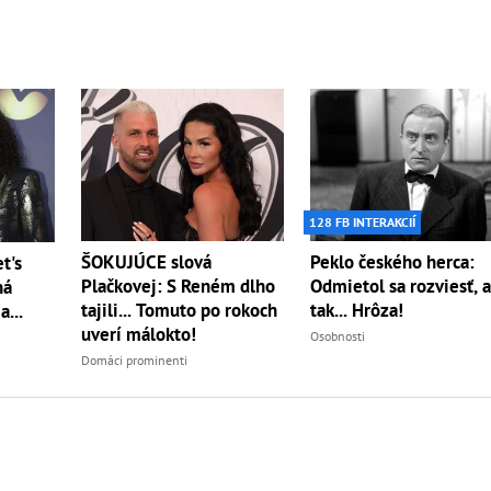
128 FB INTERAKCIÍ
ŠOKUJÚCE slová
Peklo českého herca:
t's
Plačkovej: S Reném dlho
Odmietol sa rozviesť, 
ná
tajili... Tomuto po rokoch
tak... Hrôza!
...
uverí málokto!
Osobnosti
Domáci prominenti