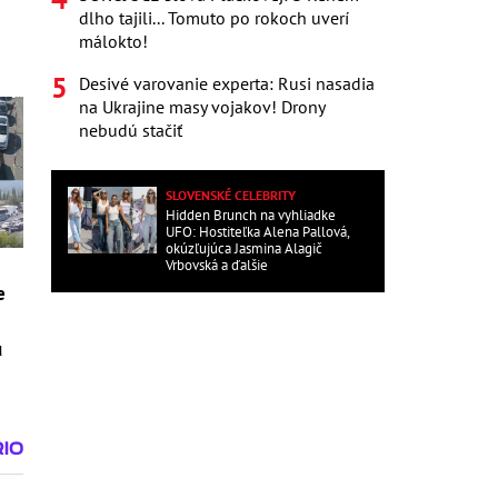
dlho tajili... Tomuto po rokoch uverí
málokto!
Desivé varovanie experta: Rusi nasadia
na Ukrajine masy vojakov! Drony
nebudú stačiť
SLOVENSKÉ CELEBRITY
Hidden Brunch na vyhliadke
UFO: Hostiteľka Alena Pallová,
okúzľujúca Jasmina Alagič
Vrbovská a ďalšie
e
ú