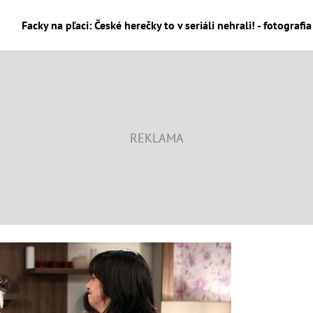
Facky na pľaci: České herečky to v seriáli nehrali! - fotografi