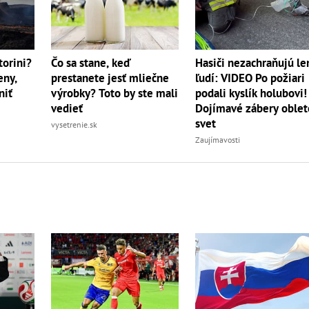
torini?
Čo sa stane, keď
Hasiči nezachraňujú le
eny,
prestanete jesť mliečne
ľudí: VIDEO Po požiari
niť
výrobky? Toto by ste mali
podali kyslík holubovi!
vedieť
Dojímavé zábery oblet
svet
vysetrenie.sk
Zaujímavosti