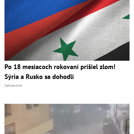
Po 18 mesiacoch rokovaní prišiel zlom!
Sýria a Rusko sa dohodli
Zahraničné