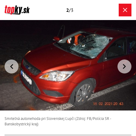
2
/3
Smrteľná autonehoda pri Slovenskej Ľupči (Zdroj: FB/Polícia SR -
Banskobystrický kraj)