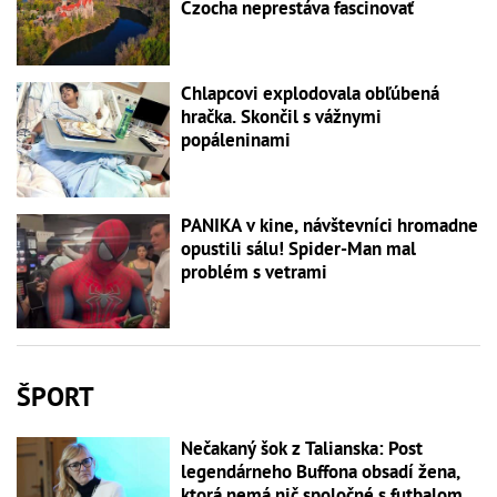
Czocha neprestáva fascinovať
Chlapcovi explodovala obľúbená
hračka. Skončil s vážnymi
popáleninami
PANIKA v kine, návštevníci hromadne
opustili sálu! Spider-Man mal
problém s vetrami
ŠPORT
Nečakaný šok z Talianska: Post
legendárneho Buffona obsadí žena,
ktorá nemá nič spoločné s futbalom