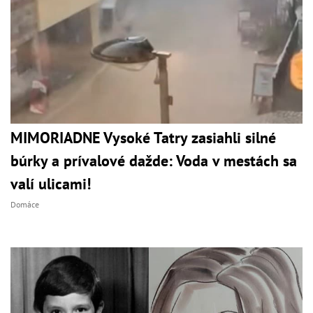
MIMORIADNE Vysoké Tatry zasiahli silné
búrky a prívalové dažde: Voda v mestách sa
valí ulicami!
Domáce