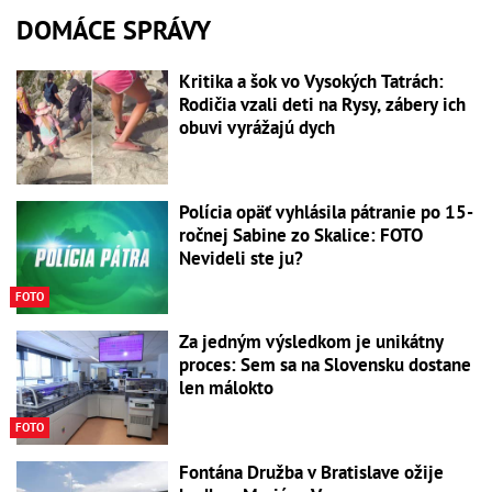
DOMÁCE SPRÁVY
Kritika a šok vo Vysokých Tatrách:
Rodičia vzali deti na Rysy, zábery ich
obuvi vyrážajú dych
Polícia opäť vyhlásila pátranie po 15-
ročnej Sabine zo Skalice: FOTO
Nevideli ste ju?
FOTO
Za jedným výsledkom je unikátny
proces: Sem sa na Slovensku dostane
len málokto
FOTO
Fontána Družba v Bratislave ožije