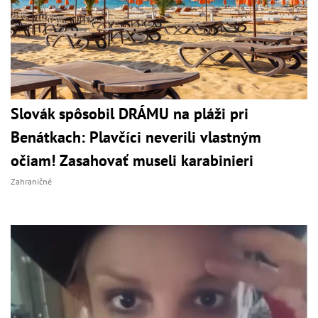
Slovák spôsobil DRÁMU na pláži pri
Benátkach: Plavčíci neverili vlastným
očiam! Zasahovať museli karabinieri
Zahraničné