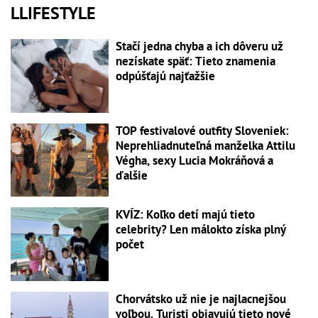
LLIFESTYLE
Stačí jedna chyba a ich dôveru už
nezískate späť: Tieto znamenia
odpúšťajú najťažšie
TOP festivalové outfity Sloveniek:
Neprehliadnuteľná manželka Attilu
Végha, sexy Lucia Mokráňová a
ďalšie
KVÍZ: Koľko detí majú tieto
celebrity? Len málokto získa plný
počet
Chorvátsko už nie je najlacnejšou
voľbou. Turisti objavujú tieto nové