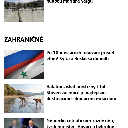
hudbou Mariána Vargu
ZAHRANIČNÉ
Po 18 mesiacoch rokovaní prišiel
zlom! Sýria a Rusko sa dohodli
Balaton získal prestížny titul:
Slovenské more je najlepšou
destináciou s domácimi miláčikmi
Nemecko čelí útokom každý deň,
tvrdí minister: Hovorí o hybridnej