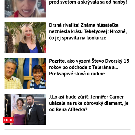
pred svetom a skrývala sa od hanby!
Drsná rivalita! Známa hlásateľka
nezniesla krásu Tekelyovej: Hrozné,
čo jej spravila na konkurze
Pozrite, ako vyzerá Števo Dvorský 15
rokov po odchode z Telerána a...
Prekvapivé slová o rodine
J.Lo asi bude zúriť: Jennifer Garner
ukázala na ruke obrovský diamant, je
od Bena Afflecka?
FOTO