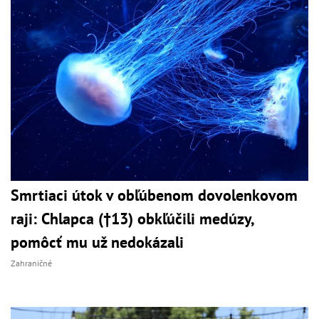
Smrtiaci útok v obľúbenom dovolenkovom
raji: Chlapca (†13) obkľúčili medúzy,
pomôcť mu už nedokázali
Zahraničné