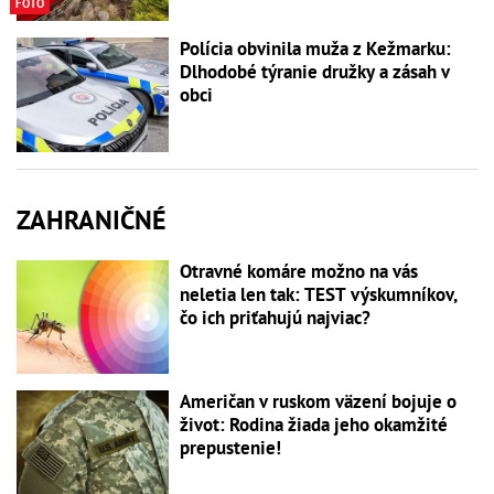
FOTO
Polícia obvinila muža z Kežmarku:
Dlhodobé týranie družky a zásah v
obci
ZAHRANIČNÉ
Otravné komáre možno na vás
neletia len tak: TEST výskumníkov,
čo ich priťahujú najviac?
Američan v ruskom väzení bojuje o
život: Rodina žiada jeho okamžité
prepustenie!