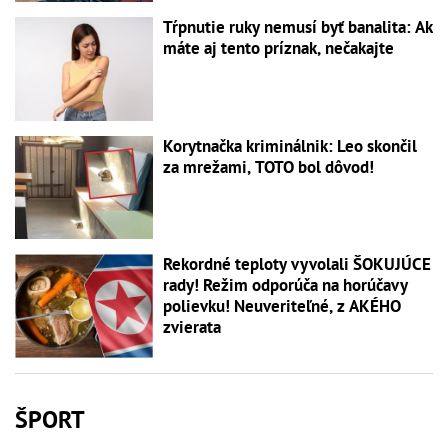
Tŕpnutie ruky nemusí byť banalita: Ak
máte aj tento príznak, nečakajte
Korytnačka kriminálnik: Leo skončil
za mrežami, TOTO bol dôvod!
Rekordné teploty vyvolali ŠOKUJÚCE
rady! Režim odporúča na horúčavy
polievku! Neuveriteľné, z AKÉHO
zvierata
ŠPORT