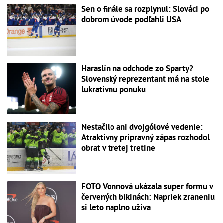
Sen o finále sa rozplynul: Slováci po
dobrom úvode podľahli USA
Haraslín na odchode zo Sparty?
Slovenský reprezentant má na stole
lukratívnu ponuku
Nestačilo ani dvojgólové vedenie:
Atraktívny prípravný zápas rozhodol
obrat v tretej tretine
FOTO Vonnová ukázala super formu v
červených bikinách: Napriek zraneniu
si leto naplno užíva