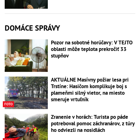
DOMÁCE SPRÁVY
Pozor na sobotné horúčavy: V TEJTO
oblasti môže teplota prekročiť 33
stupňov
AKTUÁLNE Masívny požiar lesa pri
Trstíne: Hasičom komplikuje boj s
plameňmi silný vietor, na miesto
smeruje vrtuľník
FOTO
Zranenie v horách: Turista po páde
potreboval pomoc záchranárov, z túry
ho odviezli na nosidlách