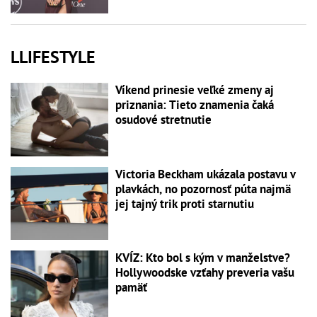
LLIFESTYLE
Víkend prinesie veľké zmeny aj
priznania: Tieto znamenia čaká
osudové stretnutie
Victoria Beckham ukázala postavu v
plavkách, no pozornosť púta najmä
jej tajný trik proti starnutiu
KVÍZ: Kto bol s kým v manželstve?
Hollywoodske vzťahy preveria vašu
pamäť