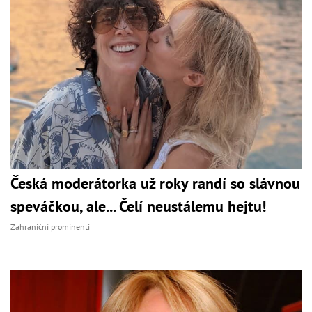
Česká moderátorka už roky randí so slávnou
speváčkou, ale... Čelí neustálemu hejtu!
Zahraniční prominenti