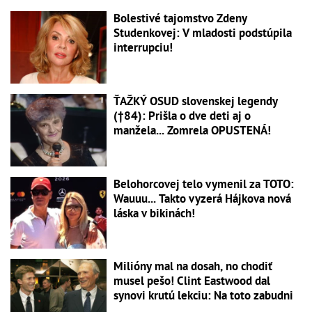
Bolestivé tajomstvo Zdeny
Studenkovej: V mladosti podstúpila
interrupciu!
ŤAŽKÝ OSUD slovenskej legendy
(†84): Prišla o dve deti aj o
manžela... Zomrela OPUSTENÁ!
Belohorcovej telo vymenil za TOTO:
Wauuu... Takto vyzerá Hájkova nová
láska v bikinách!
Milióny mal na dosah, no chodiť
musel pešo! Clint Eastwood dal
synovi krutú lekciu: Na toto zabudni