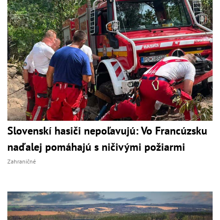
Slovenskí hasiči nepoľavujú: Vo Francúzsku
naďalej pomáhajú s ničivými požiarmi
Zahraničné