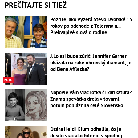
PREČÍTAJTE SI TIEŽ
Pozrite, ako vyzerá Števo Dvorský 15
rokov po odchode z Telerána a...
Prekvapivé slová o rodine
J.Lo asi bude zúriť: Jennifer Garner
ukázala na ruke obrovský diamant, je
od Bena Afflecka?
FOTO
Napovie vám viac fotka či karikatúra?
Známa speváčka drela v továrni,
potom pobláznila celé Slovensko
Dcéra Heidi Klum odhalila, čo ju
desilo viac ako fotenie v spodnej