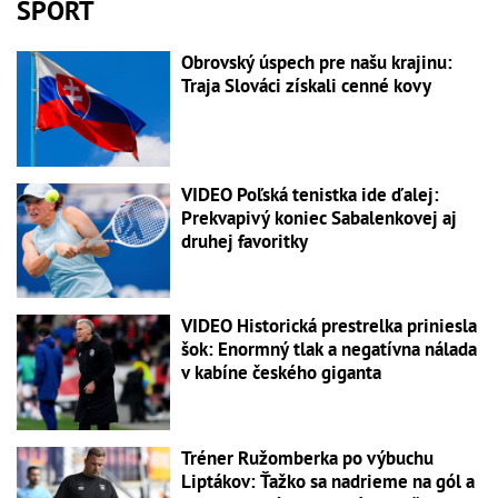
ŠPORT
Obrovský úspech pre našu krajinu:
Traja Slováci získali cenné kovy
VIDEO Poľská tenistka ide ďalej:
Prekvapivý koniec Sabalenkovej aj
druhej favoritky
VIDEO Historická prestrelka priniesla
šok: Enormný tlak a negatívna nálada
v kabíne českého giganta
Tréner Ružomberka po výbuchu
Liptákov: Ťažko sa nadrieme na gól a