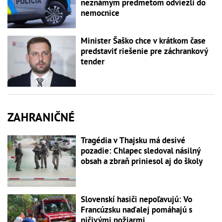
neznámym predmetom odviezli do
nemocnice
Minister Šaško chce v krátkom čase
predstaviť riešenie pre záchrankový
tender
ZAHRANIČNÉ
Tragédia v Thajsku má desivé
pozadie: Chlapec sledoval násilný
obsah a zbraň priniesol aj do školy
Slovenskí hasiči nepoľavujú: Vo
Francúzsku naďalej pomáhajú s
ničivými požiarmi