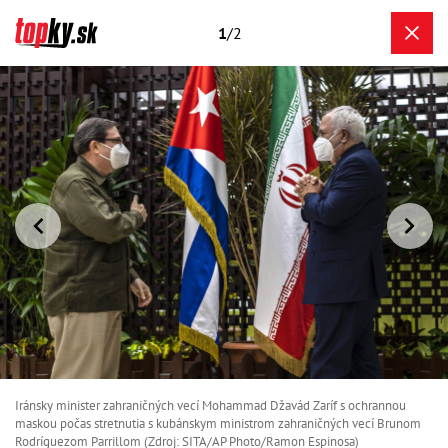
1
/2
Iránsky minister zahraničných vecí Mohammad Džavád Zaríf s ochrannou
maskou počas stretnutia s kubánskym ministrom zahraničných vecí Brunom
Rodríguezom Parrillom (Zdroj: SITA/AP Photo/Ramon Espinosa)