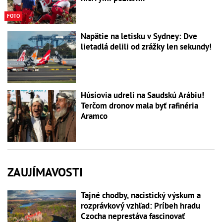
FOTO
Napätie na letisku v Sydney: Dve
lietadlá delili od zrážky len sekundy!
Húsíovia udreli na Saudskú Arábiu!
Terčom dronov mala byť rafinéria
Aramco
ZAUJÍMAVOSTI
Tajné chodby, nacistický výskum a
rozprávkový vzhľad: Príbeh hradu
Czocha neprestáva fascinovať