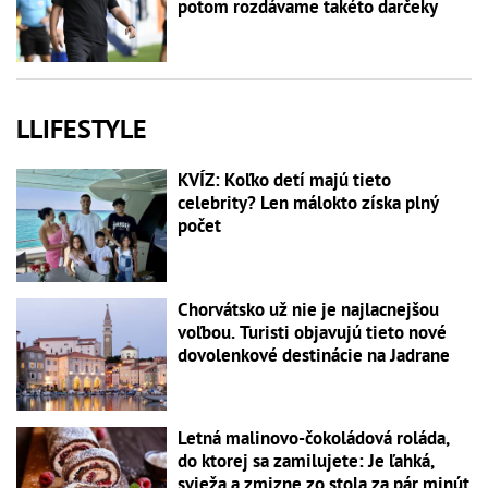
potom rozdávame takéto darčeky
LLIFESTYLE
KVÍZ: Koľko detí majú tieto
celebrity? Len málokto získa plný
počet
Chorvátsko už nie je najlacnejšou
voľbou. Turisti objavujú tieto nové
dovolenkové destinácie na Jadrane
Letná malinovo-čokoládová roláda,
do ktorej sa zamilujete: Je ľahká,
svieža a zmizne zo stola za pár minút