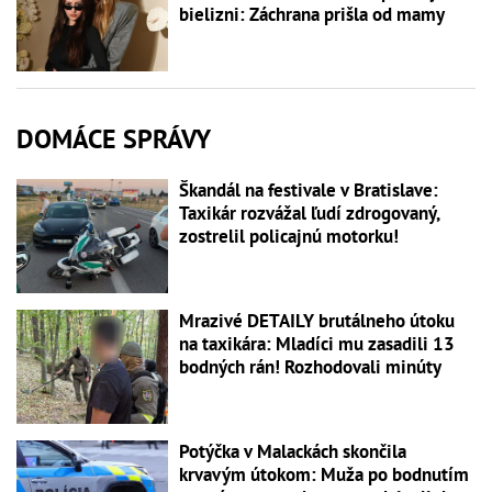
bielizni: Záchrana prišla od mamy
DOMÁCE SPRÁVY
Škandál na festivale v Bratislave:
Taxikár rozvážal ľudí zdrogovaný,
zostrelil policajnú motorku!
Mrazivé DETAILY brutálneho útoku
na taxikára: Mladíci mu zasadili 13
bodných rán! Rozhodovali minúty
Potýčka v Malackách skončila
krvavým útokom: Muža po bodnutím