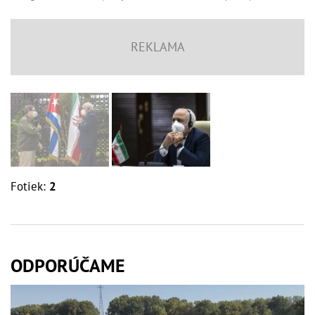
Fotiek:
2
ODPORÚČAME