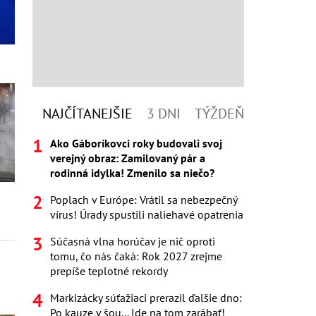
NAJČÍTANEJŠIE
3 DNI
TÝŽDEŇ
Ako Gáboríkovci roky budovali svoj
verejný obraz: Zamilovaný pár a
rodinná idylka! Zmenilo sa niečo?
Poplach v Európe: Vrátil sa nebezpečný
vírus! Úrady spustili naliehavé opatrenia
Súčasná vlna horúčav je nič oproti
tomu, čo nás čaká: Rok 2027 zrejme
prepíše teplotné rekordy
Markizácky súťažiaci prerazil ďalšie dno:
Po kauze v šou... Ide na tom zarábať!