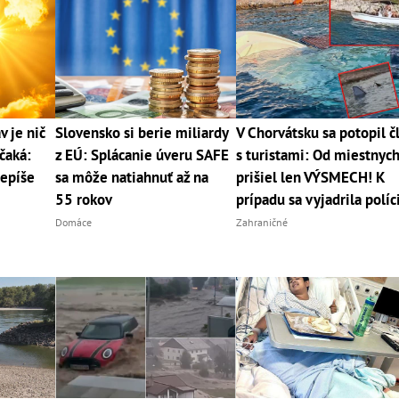
v je nič
Slovensko si berie miliardy
V Chorvátsku sa potopil č
čaká:
z EÚ: Splácanie úveru SAFE
s turistami: Od miestnyc
epíše
sa môže natiahnuť až na
prišiel len VÝSMECH! K
55 rokov
prípadu sa vyjadrila políc
Domáce
Zahraničné