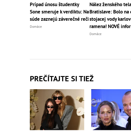
Prípad únosu študentky
Nález ženského tela
Sone smeruje k verdiktu: Na
Bratislave: Bolo na
súde zaznejú záverečné reči
stojacej vody karlo
ramena! NOVÉ info
Domáce
Domáce
PREČÍTAJTE SI TIEŽ