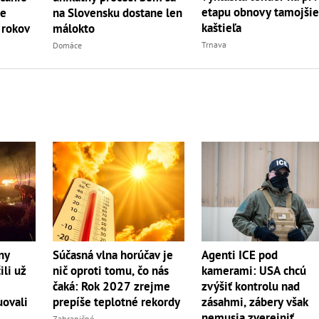
etapu obnovy tamojši
že
na Slovensku dostane len
kaštieľa
 rokov
málokto
Trnava
Domáce
ny
Súčasná vlna horúčav je
Agenti ICE pod
ili už
nič oproti tomu, čo nás
kamerami: USA chcú
čaká: Rok 2027 zrejme
zvýšiť kontrolu nad
uovali
prepíše teplotné rekordy
zásahmi, zábery však
nemusia zverejniť
Zahraničné