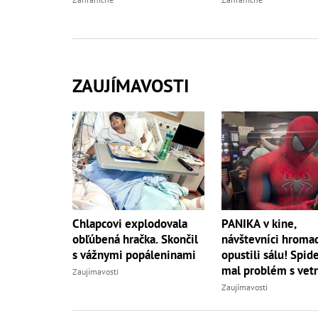
ZAUJÍMAVOSTI
PANIKA v kine,
Chlapcovi explodovala
návštevníci hroma
obľúbená hračka. Skončil
opustili sálu! Spi
s vážnymi popáleninami
mal problém s vet
Zaujímavosti
Zaujímavosti