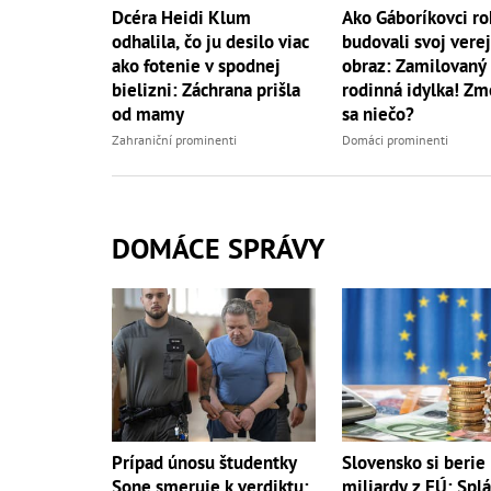
Dcéra Heidi Klum
Ako Gáboríkovci ro
odhalila, čo ju desilo viac
budovali svoj vere
ako fotenie v spodnej
obraz: Zamilovaný 
bielizni: Záchrana prišla
rodinná idylka! Zm
od mamy
sa niečo?
Zahraniční prominenti
Domáci prominenti
DOMÁCE SPRÁVY
Prípad únosu študentky
Slovensko si berie
Sone smeruje k verdiktu:
miliardy z EÚ: Spl