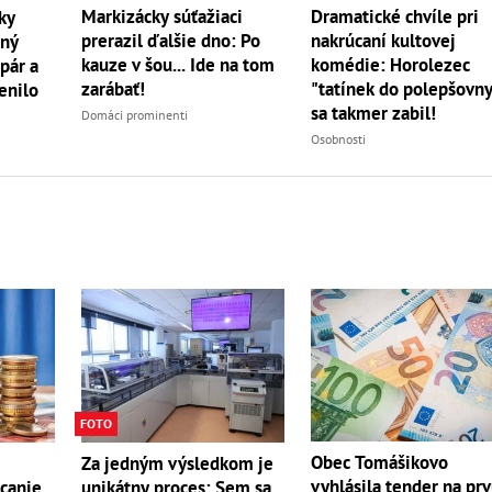
Markizácky súťažiaci
Dramatické chvíle pri
ky
prerazil ďalšie dno: Po
nakrúcaní kultovej
jný
kauze v šou... Ide na tom
komédie: Horolezec
pár a
zarábať!
"tatínek do polepšovn
enilo
sa takmer zabil!
Domáci prominenti
Osobnosti
FOTO
Obec Tomášikovo
Za jedným výsledkom je
vyhlásila tender na pr
ácanie
unikátny proces: Sem sa