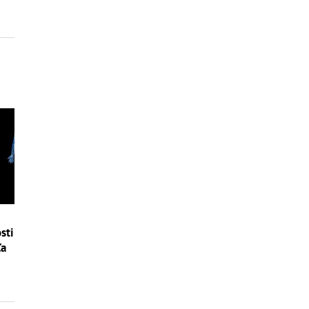
sti
ľa