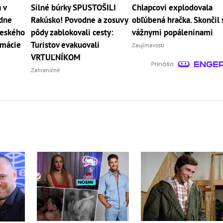
 v
Silné búrky SPUSTOŠILI
Chlapcovi explodovala
 dne
Rakúsko! Povodne a zosuvy
obľúbená hračka. Skončil 
veského
pôdy zablokovali cesty:
vážnymi popáleninami
rmácie
Turistov evakuovali
Zaujímavosti
VRTUĽNÍKOM
Zahraničné