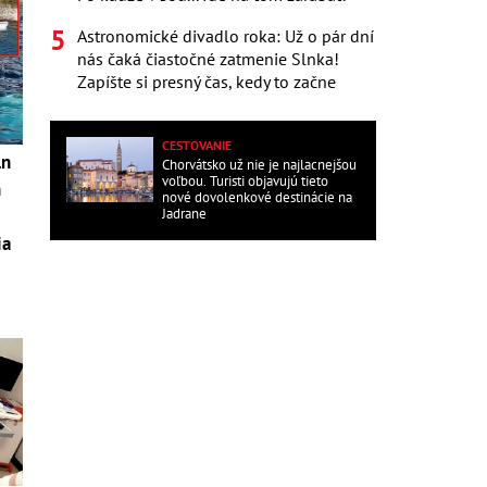
Astronomické divadlo roka: Už o pár dní
nás čaká čiastočné zatmenie Slnka!
Zapíšte si presný čas, kedy to začne
CESTOVANIE
ln
Chorvátsko už nie je najlacnejšou
voľbou. Turisti objavujú tieto
h
nové dovolenkové destinácie na
Jadrane
ia