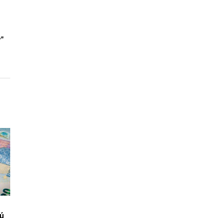
y"
vú