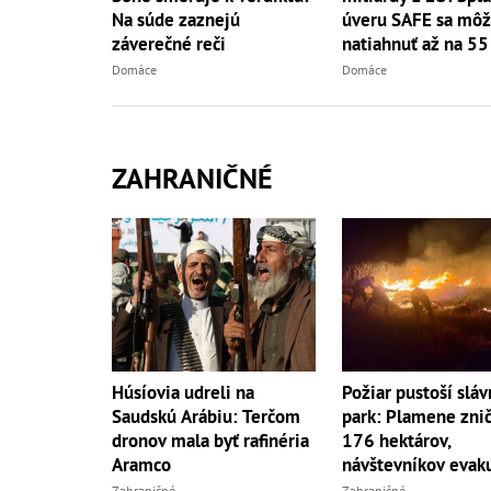
Na súde zaznejú
úveru SAFE sa mô
záverečné reči
natiahnuť až na 55
Domáce
Domáce
ZAHRANIČNÉ
Húsíovia udreli na
Požiar pustoší sláv
Saudskú Arábiu: Terčom
park: Plamene znič
dronov mala byť rafinéria
176 hektárov,
Aramco
návštevníkov evak
Zahraničné
Zahraničné