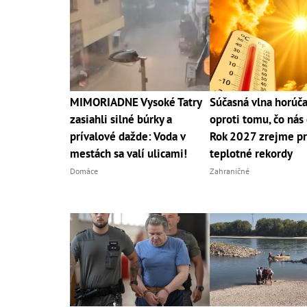
MIMORIADNE Vysoké Tatry
Súčasná vlna horúča
zasiahli silné búrky a
oproti tomu, čo nás 
prívalové dažde: Voda v
Rok 2027 zrejme pr
mestách sa valí ulicami!
teplotné rekordy
Domáce
Zahraničné