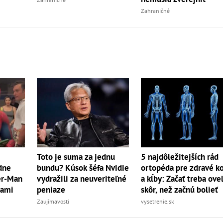
Zahraničné
Toto je suma za jednu
5 najdôležitejších rád
dne
bundu? Kúsok šéfa Nvidie
ortopéda pre zdravé ko
der-Man
vydražili za neuveriteľné
a kĺby: Začať treba ove
rami
peniaze
skôr, než začnú bolieť
Zaujímavosti
vysetrenie.sk