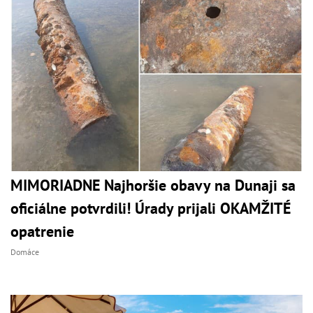
MIMORIADNE Najhoršie obavy na Dunaji sa
oficiálne potvrdili! Úrady prijali OKAMŽITÉ
opatrenie
Domáce