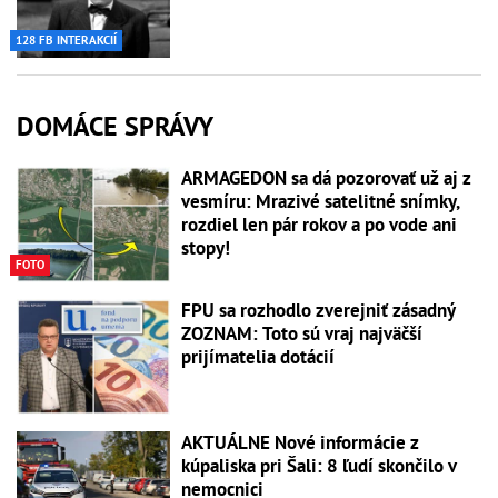
128 FB INTERAKCIÍ
DOMÁCE SPRÁVY
ARMAGEDON sa dá pozorovať už aj z
vesmíru: Mrazivé satelitné snímky,
rozdiel len pár rokov a po vode ani
stopy!
FOTO
FPU sa rozhodlo zverejniť zásadný
ZOZNAM: Toto sú vraj najväčší
prijímatelia dotácií
AKTUÁLNE Nové informácie z
kúpaliska pri Šali: 8 ľudí skončilo v
nemocnici