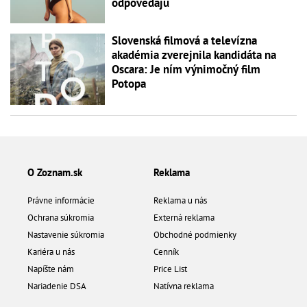
odpovedajú
Slovenská filmová a televízna
akadémia zverejnila kandidáta na
Oscara: Je ním výnimočný film
Potopa
O Zoznam.sk
Reklama
Právne informácie
Reklama u nás
Ochrana súkromia
Externá reklama
Nastavenie súkromia
Obchodné podmienky
Kariéra u nás
Cenník
Napíšte nám
Price List
Nariadenie DSA
Natívna reklama