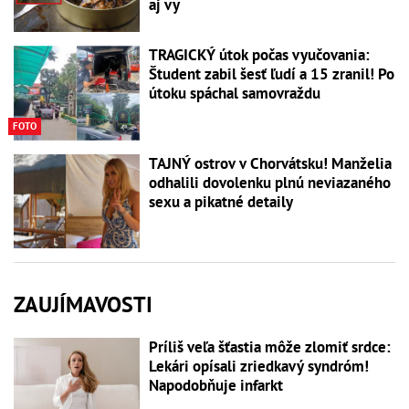
aj vy
TRAGICKÝ útok počas vyučovania:
Študent zabil šesť ľudí a 15 zranil! Po
útoku spáchal samovraždu
FOTO
TAJNÝ ostrov v Chorvátsku! Manželia
odhalili dovolenku plnú neviazaného
sexu a pikatné detaily
ZAUJÍMAVOSTI
Príliš veľa šťastia môže zlomiť srdce:
Lekári opísali zriedkavý syndróm!
Napodobňuje infarkt