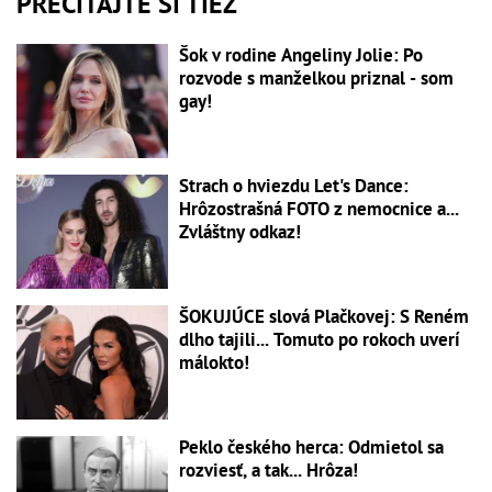
PREČÍTAJTE SI TIEŽ
Šok v rodine Angeliny Jolie: Po
rozvode s manželkou priznal - som
gay!
Strach o hviezdu Let's Dance:
Hrôzostrašná FOTO z nemocnice a...
Zvláštny odkaz!
ŠOKUJÚCE slová Plačkovej: S Reném
dlho tajili... Tomuto po rokoch uverí
málokto!
Peklo českého herca: Odmietol sa
rozviesť, a tak... Hrôza!