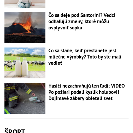
Čo sa deje pod Santorini? Vedci
odhaľujú zmeny, ktoré môžu
ovplyvniť sopku
Čo sa stane, keď prestanete jesť
mliečne výrobky? Toto by ste mali
vedieť
Hasiči nezachraňujú len ľudí: VIDEO
Po požiari podali kyslík holubovi!
Dojímavé zábery obleteli svet
ŠPORT