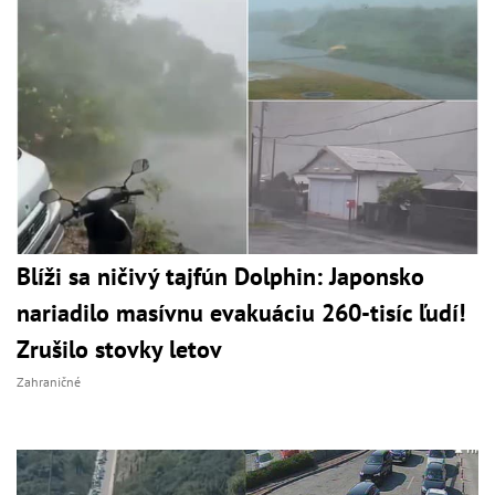
Blíži sa ničivý tajfún Dolphin: Japonsko
nariadilo masívnu evakuáciu 260-tisíc ľudí!
Zrušilo stovky letov
Zahraničné