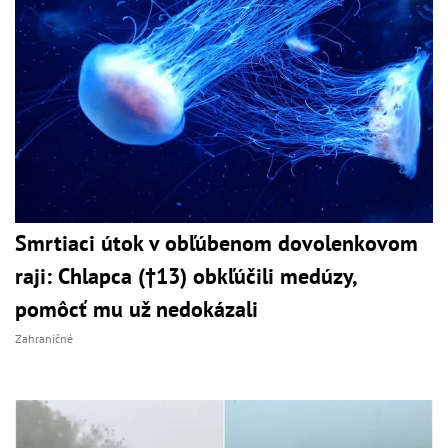
Smrtiaci útok v obľúbenom dovolenkovom
raji: Chlapca (†13) obkľúčili medúzy,
pomôcť mu už nedokázali
Zahraničné