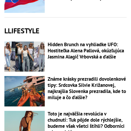
LLIFESTYLE
Hidden Brunch na vyhliadke UFO:
Hostiteľka Alena Pallová, okúzľujúca
Jasmina Alagič Vrbovská a ďalšie
Známe krásky prezradili dovolenkové
tipy: Srdcovka Silvie Križanovej,
najkrajšia Slovenka prezradila, kde to
miluje a čo ďalšie?
Toto je najväčšia revolúcia v
chudnutí: Tuk pôjde dole rýchlejšie,
budeme však všetci štíhli? Odborníci