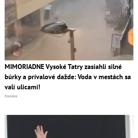
MIMORIADNE Vysoké Tatry zasiahli silné
búrky a prívalové dažde: Voda v mestách sa
valí ulicami!
Domáce