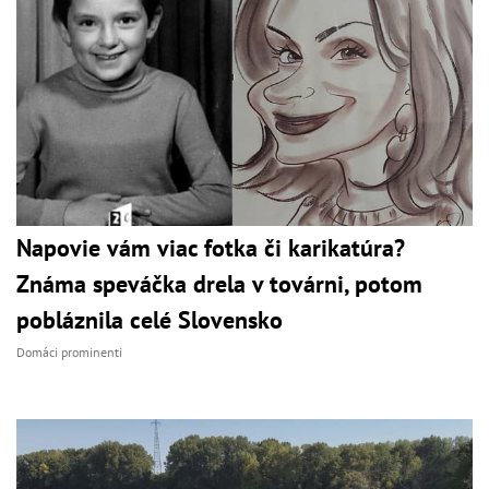
Napovie vám viac fotka či karikatúra?
Známa speváčka drela v továrni, potom
pobláznila celé Slovensko
Domáci prominenti