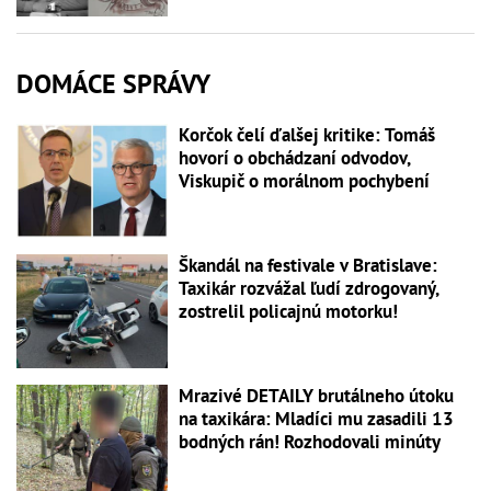
DOMÁCE SPRÁVY
Korčok čelí ďalšej kritike: Tomáš
hovorí o obchádzaní odvodov,
Viskupič o morálnom pochybení
Škandál na festivale v Bratislave:
Taxikár rozvážal ľudí zdrogovaný,
zostrelil policajnú motorku!
Mrazivé DETAILY brutálneho útoku
na taxikára: Mladíci mu zasadili 13
bodných rán! Rozhodovali minúty