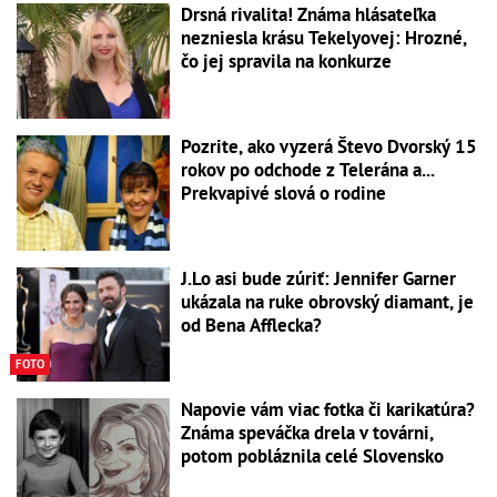
Drsná rivalita! Známa hlásateľka
nezniesla krásu Tekelyovej: Hrozné,
čo jej spravila na konkurze
Pozrite, ako vyzerá Števo Dvorský 15
rokov po odchode z Telerána a...
Prekvapivé slová o rodine
J.Lo asi bude zúriť: Jennifer Garner
ukázala na ruke obrovský diamant, je
od Bena Afflecka?
FOTO
Napovie vám viac fotka či karikatúra?
Známa speváčka drela v továrni,
potom pobláznila celé Slovensko