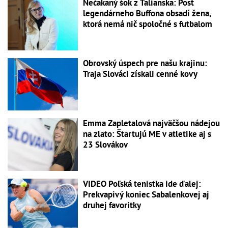
Nečakaný šok z Talianska: Post
legendárneho Buffona obsadí žena,
ktorá nemá nič spoločné s futbalom
Obrovský úspech pre našu krajinu:
Traja Slováci získali cenné kovy
Emma Zapletalová najväčšou nádejou
na zlato: Štartujú ME v atletike aj s
23 Slovákov
VIDEO Poľská tenistka ide ďalej:
Prekvapivý koniec Sabalenkovej aj
druhej favoritky