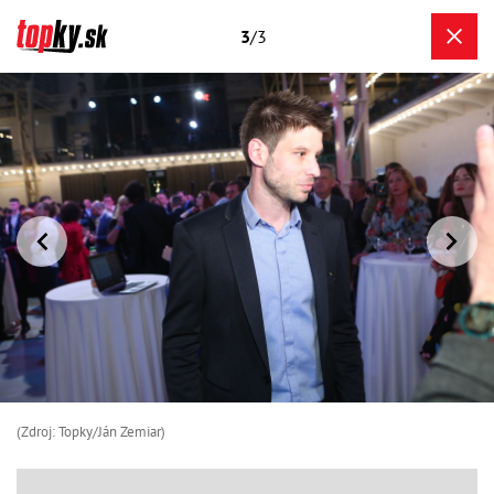
3
/3
(Zdroj: Topky/Ján Zemiar)