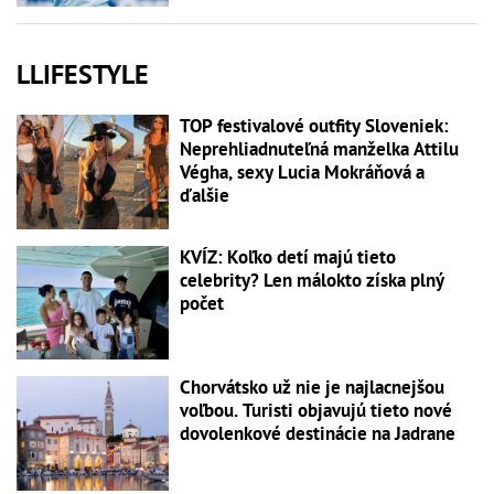
LLIFESTYLE
TOP festivalové outfity Sloveniek:
Neprehliadnuteľná manželka Attilu
Végha, sexy Lucia Mokráňová a
ďalšie
KVÍZ: Koľko detí majú tieto
celebrity? Len málokto získa plný
počet
Chorvátsko už nie je najlacnejšou
voľbou. Turisti objavujú tieto nové
dovolenkové destinácie na Jadrane