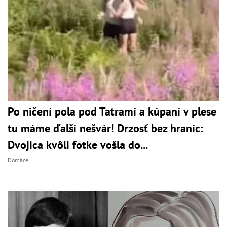
Po ničení pola pod Tatrami a kúpaní v plese
tu máme ďalší nešvár! Drzosť bez hraníc:
Dvojica kvôli fotke vošla do...
Domáce