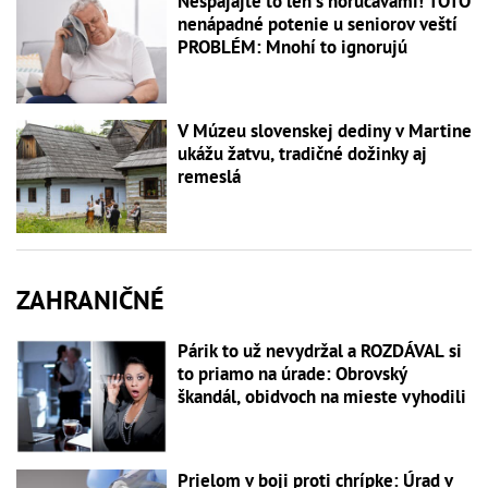
Nespájajte to len s horúčavami! TOTO
nenápadné potenie u seniorov veští
PROBLÉM: Mnohí to ignorujú
V Múzeu slovenskej dediny v Martine
ukážu žatvu, tradičné dožinky aj
remeslá
ZAHRANIČNÉ
Párik to už nevydržal a ROZDÁVAL si
to priamo na úrade: Obrovský
škandál, obidvoch na mieste vyhodili
Prielom v boji proti chrípke: Úrad v