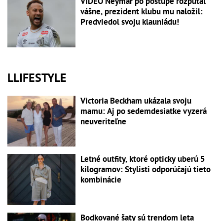
VIDEO Neymar po postupe rozpútal
vášne, prezident klubu mu naložil:
Predviedol svoju klauniádu!
LLIFESTYLE
Victoria Beckham ukázala svoju
mamu: Aj po sedemdesiatke vyzerá
neuveriteľne
Letné outfity, ktoré opticky uberú 5
kilogramov: Stylisti odporúčajú tieto
kombinácie
Bodkované šaty sú trendom leta