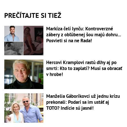
PREČÍTAJTE SI TIEŽ
Markíza čelí lynču: Kontroverzné
zábery z obľúbenej šou majú dohru...
Posvieti si na ne Rada!
Hercovi Kramplovi rastú dlhy aj po
smrti: Kto to zaplatí? Musí sa obracať
v hrobe!
Manželia Gáboríkovci už jednu krízu
prekonali: Podarí sa im ustáť aj
TOTO? Indície sú jasné!