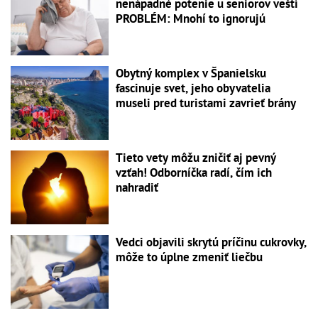
nenápadné potenie u seniorov veští
PROBLÉM: Mnohí to ignorujú
Obytný komplex v Španielsku
fascinuje svet, jeho obyvatelia
museli pred turistami zavrieť brány
Tieto vety môžu zničiť aj pevný
vzťah! Odborníčka radí, čím ich
nahradiť
Vedci objavili skrytú príčinu cukrovky,
môže to úplne zmeniť liečbu