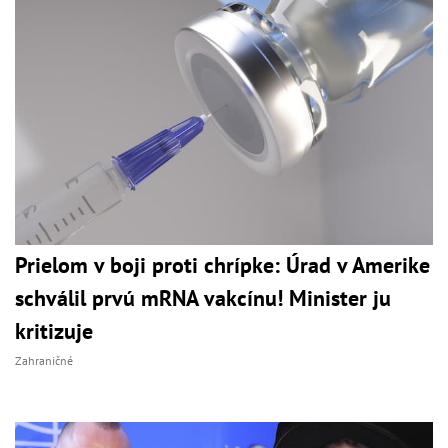
Prielom v boji proti chrípke: Úrad v Amerike
schválil prvú mRNA vakcínu! Minister ju
kritizuje
Zahraničné