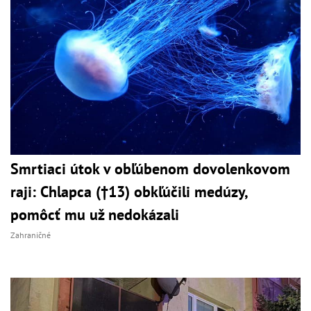
Smrtiaci útok v obľúbenom dovolenkovom
raji: Chlapca (†13) obkľúčili medúzy,
pomôcť mu už nedokázali
Zahraničné