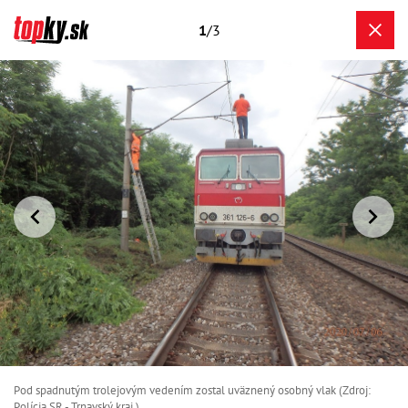
1
/3
Pod spadnutým trolejovým vedením zostal uväznený osobný vlak (Zdroj:
Polícia SR - Trnavský kraj )