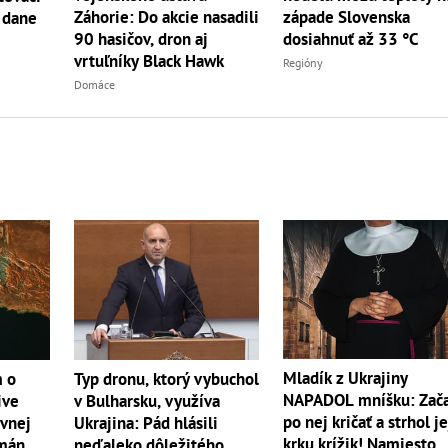
Záhorie: Do akcie nasadili
západe Slovenska
 dane
90 hasičov, dron aj
dosiahnuť až 33 °C
vrtuľníky Black Hawk
Regióny
Domáce
Mladík z Ukrajiny
m o
Typ dronu, ktorý vybuchol
NAPADOL mníšku: Zač
ive
v Bulharsku, využíva
po nej kričať a strhol je
ívnej
Ukrajina: Pád hlásili
krku krížik! Namiesto
Omán
neďaleko dôležitého