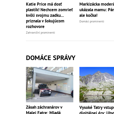
Katie Price má dosť
Markizácka moderá
plastík! Nechcem zomrieť
ukázala mamu: Páni
kvôli svojmu zadku...
ale kočka!
priznala v šokujúcom
Domáci prominenti
rozhovore
Zahraniční prominenti
DOMÁCE SPRÁVY
Zásah záchranárov v
Vysoké Tatry vstup
Malej Fatre: Mladá
digitálnej éry: Uby