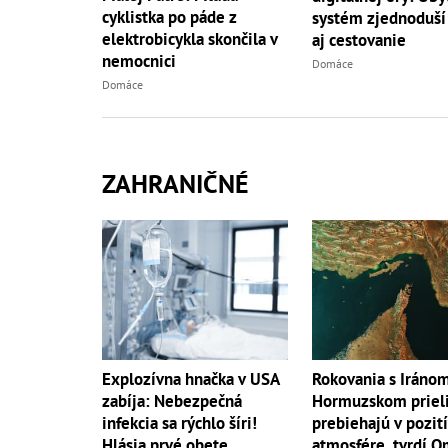
cyklistka po páde z
systém zjednoduší
elektrobicykla skončila v
aj cestovanie
nemocnici
Domáce
Domáce
ZAHRANIČNÉ
Explozívna hnačka v USA
Rokovania s Iráno
zabíja: Nebezpečná
Hormuzskom priel
infekcia sa rýchlo šíri!
prebiehajú v pozit
Hlásia prvé obete
atmosfére, tvrdí 