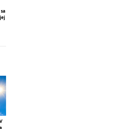
 sa
jej
 V
a