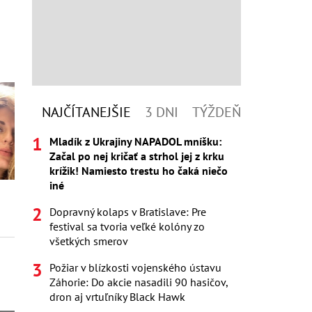
NAJČÍTANEJŠIE
3 DNI
TÝŽDEŇ
Mladík z Ukrajiny NAPADOL mníšku:
Začal po nej kričať a strhol jej z krku
krížik! Namiesto trestu ho čaká niečo
iné
Dopravný kolaps v Bratislave: Pre
festival sa tvoria veľké kolóny zo
všetkých smerov
Požiar v blízkosti vojenského ústavu
Záhorie: Do akcie nasadili 90 hasičov,
dron aj vrtuľníky Black Hawk