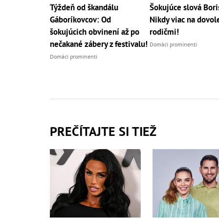
Týždeň od škandálu
Šokujúce slová Bori
Gáboríkovcov: Od
Nikdy viac na dovol
šokujúcich obvinení až po
rodičmi!
nečakané zábery z festivalu!
Domáci prominenti
Domáci prominenti
PREČÍTAJTE SI TIEŽ