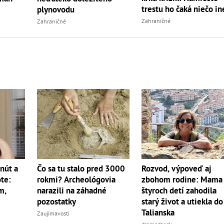
trestu ho čaká niečo in
plynovodu
Zahraničné
Zahraničné
nút a
Čo sa tu stalo pred 3000
Rozvod, výpoveď aj
ote:
rokmi? Archeológovia
zbohom rodine: Mama
m,
narazili na záhadné
štyroch detí zahodila
pozostatky
starý život a utiekla do
Talianska
Zaujímavosti