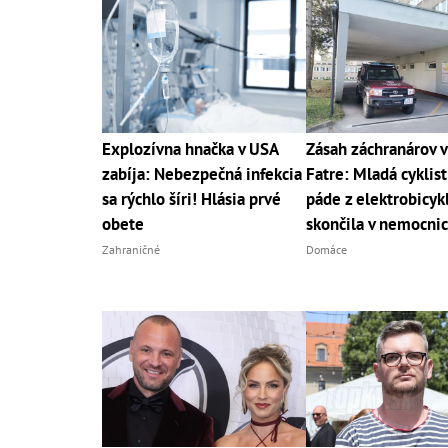
Explozívna hnačka v USA
Zásah záchranárov v
zabíja: Nebezpečná infekcia
Fatre: Mladá cyklis
sa rýchlo šíri! Hlásia prvé
páde z elektrobicyk
obete
skončila v nemocnic
Zahraničné
Domáce