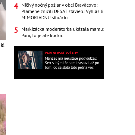
Ničivý nočný požiar v obci Braväcovo:
Plamene zničili DESAŤ stavieb! Vyhlásili
MIMORIADNU situáciu
Markizácka moderátorka ukázala mamu:
Páni, to je ale kočka!
ík!
PARTNERSKÉ VZŤAHY
Manžel ma neustále podvádzal:
Sex s inými ženami zastavil až po
tom, čo sa stala táto jedna vec