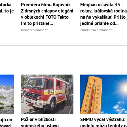
torka
Premiéra filmu Bojovník:
Meghan oslávila 45
, to je
Z drsných chlapov elegáni
rokov, kráľovská rodina
v oblekoch! FOTO Takto
na ňu vykašľala! Prišlo 
im to pristane...
jediné prianie od...
Domáci prominenti
Zahraniční prominenti
Požiar v blízkosti
SHMÚ vydal výstrahu:
ujú do
vojenského ústavu
nedeľu môžu teploty n
tovací