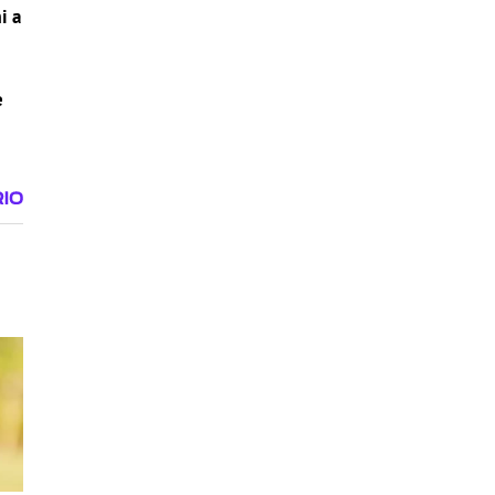
i a
e