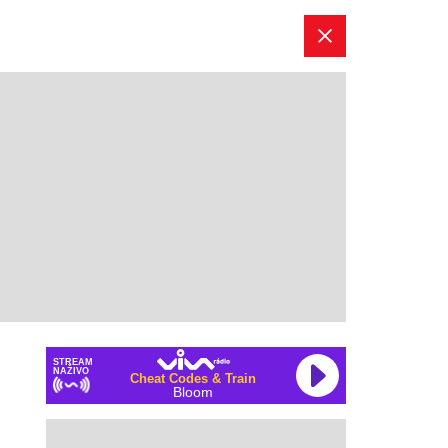
STREAM
NAŽIVO
Cheat Codes & Train
Bloom