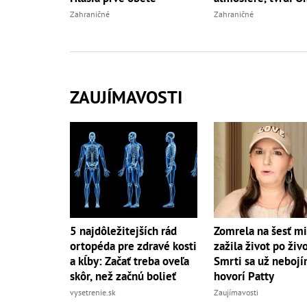
Zahraničné
Zahraničné
ZAUJÍMAVOSTI
5 najdôležitejších rád
Zomrela na šesť mi
ortopéda pre zdravé kosti
zažila život po živ
a kĺby: Začať treba oveľa
Smrti sa už nebojí
skôr, než začnú bolieť
hovorí Patty
vysetrenie.sk
Zaujímavosti