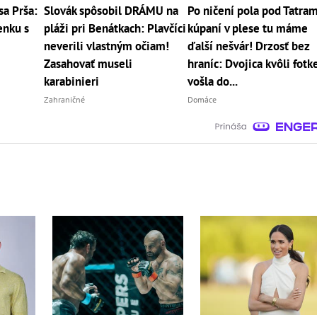
sa Prša:
Slovák spôsobil DRÁMU na
Po ničení pola pod Tatram
enku s
pláži pri Benátkach: Plavčíci
kúpaní v plese tu máme
neverili vlastným očiam!
ďalší nešvár! Drzosť bez
Zasahovať museli
hraníc: Dvojica kvôli fotk
karabinieri
vošla do...
Zahraničné
Domáce