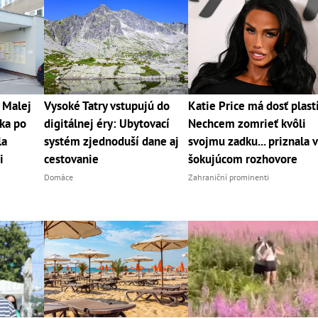
 Malej
Vysoké Tatry vstupujú do
Katie Price má dosť plast
tka po
digitálnej éry: Ubytovací
Nechcem zomrieť kvôli
la
systém zjednoduší dane aj
svojmu zadku... priznala v
i
cestovanie
šokujúcom rozhovore
Domáce
Zahraniční prominenti