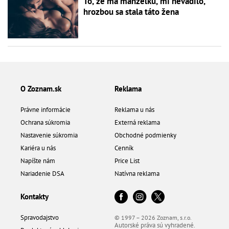
To, že má manželku, mi nevadilo,
hrozbou sa stala táto žena
O Zoznam.sk
Reklama
Právne informácie
Reklama u nás
Ochrana súkromia
Externá reklama
Nastavenie súkromia
Obchodné podmienky
Kariéra u nás
Cenník
Napíšte nám
Price List
Nariadenie DSA
Natívna reklama
Kontakty
Spravodajstvo
© 1997 – 2026 Zoznam, s.r.o.
Autorské práva sú vyhradené.