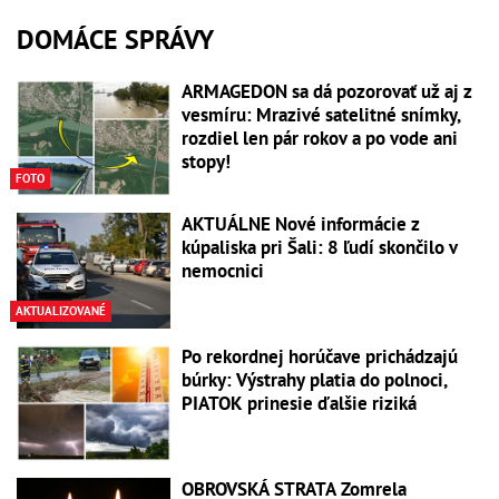
DOMÁCE SPRÁVY
ARMAGEDON sa dá pozorovať už aj z
vesmíru: Mrazivé satelitné snímky,
rozdiel len pár rokov a po vode ani
stopy!
FOTO
AKTUÁLNE Nové informácie z
kúpaliska pri Šali: 8 ľudí skončilo v
nemocnici
AKTUALIZOVANÉ
Po rekordnej horúčave prichádzajú
búrky: Výstrahy platia do polnoci,
PIATOK prinesie ďalšie riziká
OBROVSKÁ STRATA Zomrela