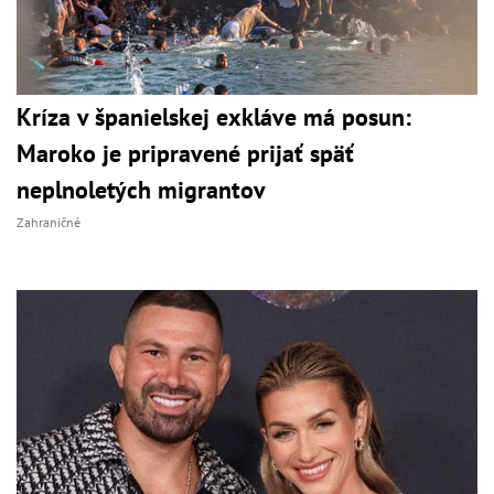
Kríza v španielskej exkláve má posun:
Maroko je pripravené prijať späť
neplnoletých migrantov
Zahraničné