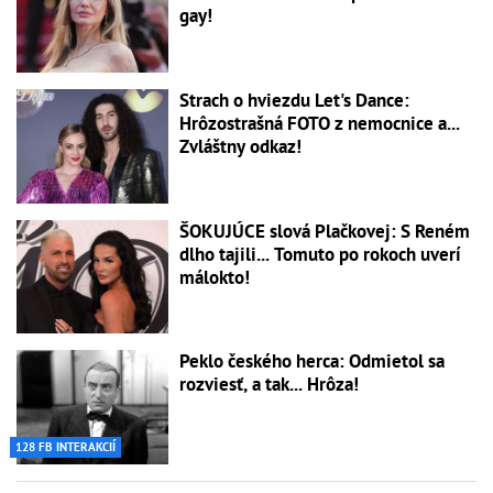
gay!
Strach o hviezdu Let's Dance:
Hrôzostrašná FOTO z nemocnice a...
Zvláštny odkaz!
ŠOKUJÚCE slová Plačkovej: S Reném
dlho tajili... Tomuto po rokoch uverí
málokto!
Peklo českého herca: Odmietol sa
rozviesť, a tak... Hrôza!
128 FB INTERAKCIÍ