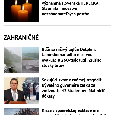
významná slovenská HEREČKA!
Stvárnila množstvo
nezabudnuteľných postáv
ZAHRANIČNÉ
Blíži sa ničivý tajfún Dolphin:
Japonsko nariadilo masívnu
evakuáciu 260-tisíc ľudí! Zrušilo
stovky letov
Šokujúci zvrat v známej tragédii:
Bývalého guvernéra zatkli za
zmiznutie 43 študentov! Mal ničiť
dôkazy
Kríza v španielskej exkláve má