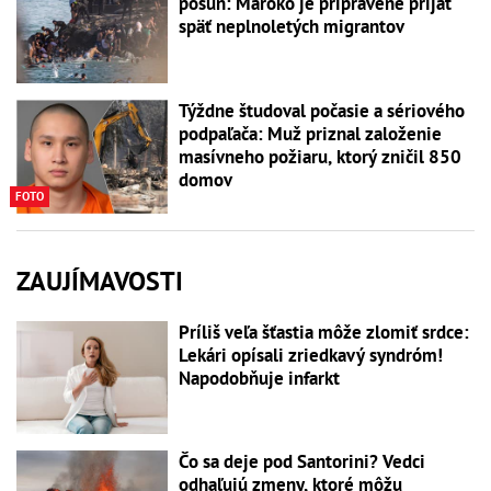
posun: Maroko je pripravené prijať
späť neplnoletých migrantov
Týždne študoval počasie a sériového
podpaľača: Muž priznal založenie
masívneho požiaru, ktorý zničil 850
domov
FOTO
ZAUJÍMAVOSTI
Príliš veľa šťastia môže zlomiť srdce:
Lekári opísali zriedkavý syndróm!
Napodobňuje infarkt
Čo sa deje pod Santorini? Vedci
odhaľujú zmeny, ktoré môžu