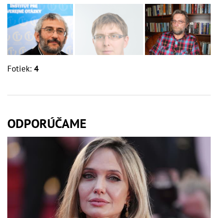
Fotiek:
4
ODPORÚČAME