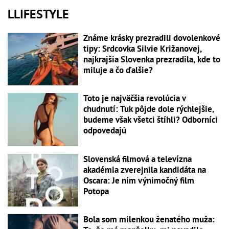
LLIFESTYLE
Známe krásky prezradili dovolenkové
tipy: Srdcovka Silvie Križanovej,
najkrajšia Slovenka prezradila, kde to
miluje a čo ďalšie?
Toto je najväčšia revolúcia v
chudnutí: Tuk pôjde dole rýchlejšie,
budeme však všetci štíhli? Odborníci
odpovedajú
Slovenská filmová a televízna
akadémia zverejnila kandidáta na
Oscara: Je ním výnimočný film
Potopa
Bola som milenkou ženatého muža: