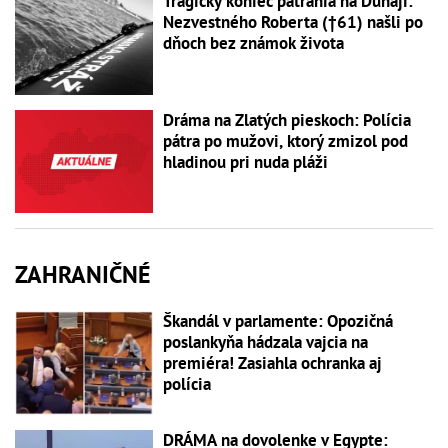
Tragický koniec pátrania na Dunaji:
Nezvestného Roberta (†61) našli po
dňoch bez známok života
Dráma na Zlatých pieskoch: Polícia
pátra po mužovi, ktorý zmizol pod
hladinou pri nuda pláži
ZAHRANIČNÉ
Škandál v parlamente: Opozičná
poslankyňa hádzala vajcia na
premiéra! Zasiahla ochranka aj
polícia
DRÁMA na dovolenke v Egypte: