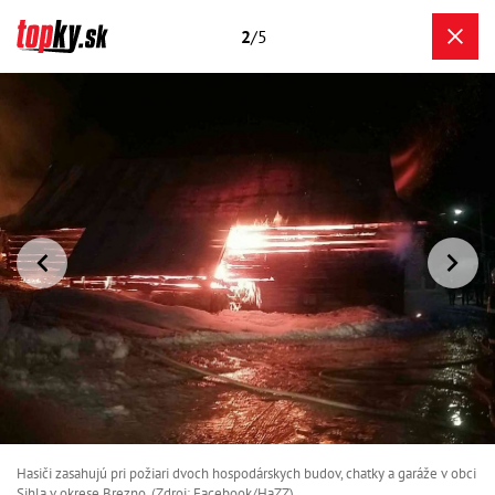
2
/5
Hasiči zasahujú pri požiari dvoch hospodárskych budov, chatky a garáže v obci
Sihla v okrese Brezno. (Zdroj: Facebook/HaZZ)