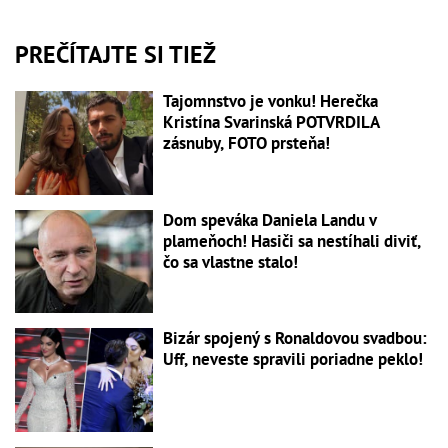
PREČÍTAJTE SI TIEŽ
Tajomnstvo je vonku! Herečka
Kristína Svarinská POTVRDILA
zásnuby, FOTO prsteňa!
Dom speváka Daniela Landu v
plameňoch! Hasiči sa nestíhali diviť,
čo sa vlastne stalo!
Bizár spojený s Ronaldovou svadbou:
Uff, neveste spravili poriadne peklo!