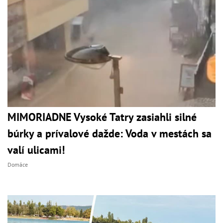
MIMORIADNE Vysoké Tatry zasiahli silné
búrky a prívalové dažde: Voda v mestách sa
valí ulicami!
Domáce