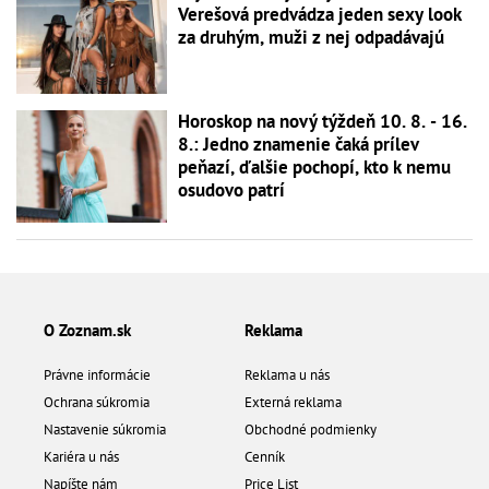
Verešová predvádza jeden sexy look
za druhým, muži z nej odpadávajú
Horoskop na nový týždeň 10. 8. - 16.
8.: Jedno znamenie čaká prílev
peňazí, ďalšie pochopí, kto k nemu
osudovo patrí
O Zoznam.sk
Reklama
Právne informácie
Reklama u nás
Ochrana súkromia
Externá reklama
Nastavenie súkromia
Obchodné podmienky
Kariéra u nás
Cenník
Napíšte nám
Price List