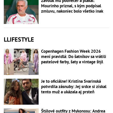
Zavolal mu podvečer a plakal:
Mourinho priznal, s kým podpísal
zmluvu, nakoniec bolo všetko inak
LLIFESTYLE
Copenhagen Fashion Week 2026
mení pravidlá: Do šatníkov sa vrátili
pastelové farby, šaty a vintage štýl
Je to oficiálne! Kristína Svarinská
potvrdila zásnuby: Jej srdce si získal
tento muž a ukázala aj prsteň
Štýlové outfity z Mykonosu: Andrea