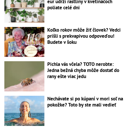
eur udrží rastliny v kvetináčoch
poliate celé dni
Koľko rokov môže žiť človek? Vedci
prišli s prekvapivou odpoveďou!
Budete v šoku
Pichla vás včela? TOTO nerobte:
Jedna bežná chyba môže dostať do
rany ešte viac jedu
Nechávate si po kúpaní v mori soľ na
pokožke? Toto by ste mali vedieť