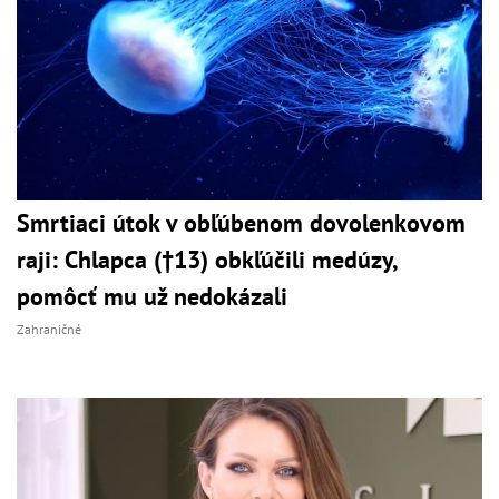
Smrtiaci útok v obľúbenom dovolenkovom
raji: Chlapca (†13) obkľúčili medúzy,
pomôcť mu už nedokázali
Zahraničné