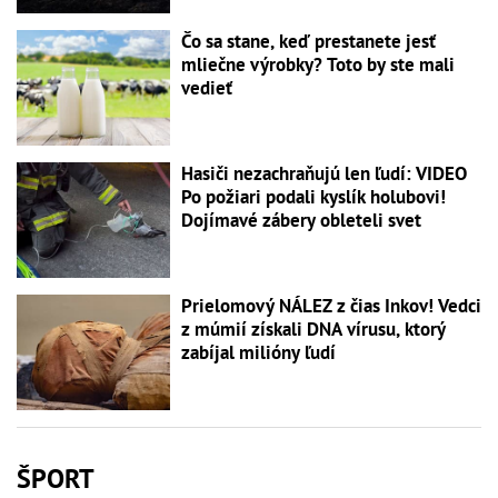
Čo sa stane, keď prestanete jesť
mliečne výrobky? Toto by ste mali
vedieť
Hasiči nezachraňujú len ľudí: VIDEO
Po požiari podali kyslík holubovi!
Dojímavé zábery obleteli svet
Prielomový NÁLEZ z čias Inkov! Vedci
z múmií získali DNA vírusu, ktorý
zabíjal milióny ľudí
ŠPORT