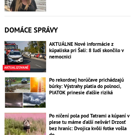
DOMÁCE SPRÁVY
AKTUÁLNE Nové informácie z
kúpaliska pri Šali: 8 ľudí skončilo v
nemocnici
AKTUALIZOVANÉ
Po rekordnej horúčave prichádzajú
búrky: Výstrahy platia do polnoci,
PIATOK prinesie ďalšie riziká
Po ničení pola pod Tatrami a kúpaní v
plese tu máme ďalší nešvár! Drzosť
bez hraníc: Dvojica kvôli fotke vošla
do...