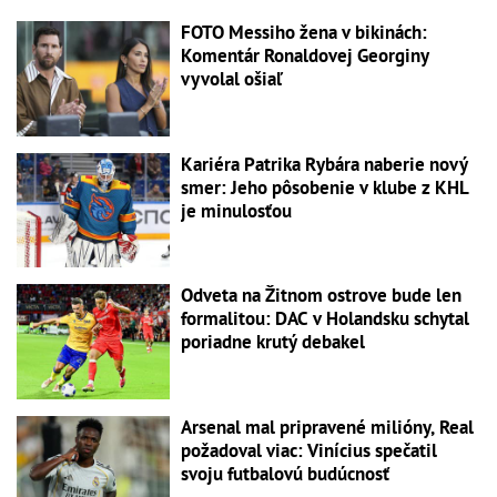
FOTO Messiho žena v bikinách:
Komentár Ronaldovej Georginy
vyvolal ošiaľ
Kariéra Patrika Rybára naberie nový
smer: Jeho pôsobenie v klube z KHL
je minulosťou
Odveta na Žitnom ostrove bude len
formalitou: DAC v Holandsku schytal
poriadne krutý debakel
Arsenal mal pripravené milióny, Real
požadoval viac: Vinícius spečatil
svoju futbalovú budúcnosť