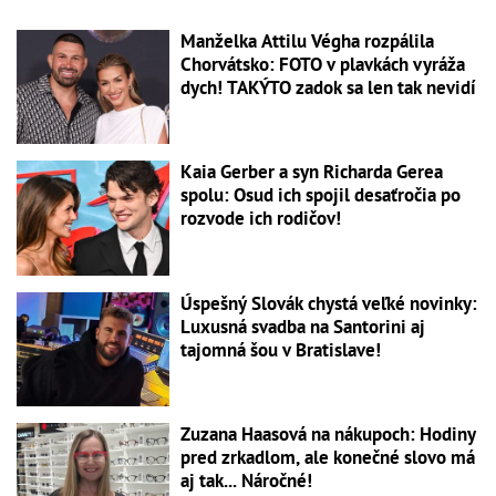
Manželka Attilu Végha rozpálila
Chorvátsko: FOTO v plavkách vyráža
dych! TAKÝTO zadok sa len tak nevidí
Kaia Gerber a syn Richarda Gerea
spolu: Osud ich spojil desaťročia po
rozvode ich rodičov!
Úspešný Slovák chystá veľké novinky:
Luxusná svadba na Santorini aj
tajomná šou v Bratislave!
Zuzana Haasová na nákupoch: Hodiny
pred zrkadlom, ale konečné slovo má
aj tak... Náročné!