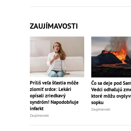
ZAUJÍMAVOSTI
Príliš veľa šťastia môže
Čo sa deje pod San
zlomiť srdce: Lekári
Vedci odhaľujú zm
opísali zriedkavý
ktoré môžu ovplyv
syndróm! Napodobňuje
sopku
infarkt
Zaujímavosti
Zaujímavosti