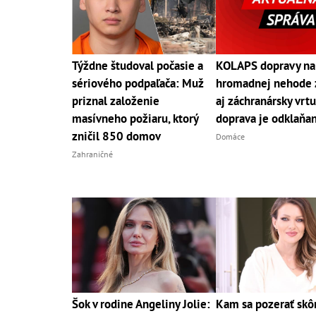
Týždne študoval počasie a
KOLAPS dopravy na
sériového podpaľača: Muž
hromadnej nehode 
priznal založenie
aj záchranársky vrtu
masívneho požiaru, ktorý
doprava je odklaňa
zničil 850 domov
Domáce
Zahraničné
Šok v rodine Angeliny Jolie:
Kam sa pozerať skô