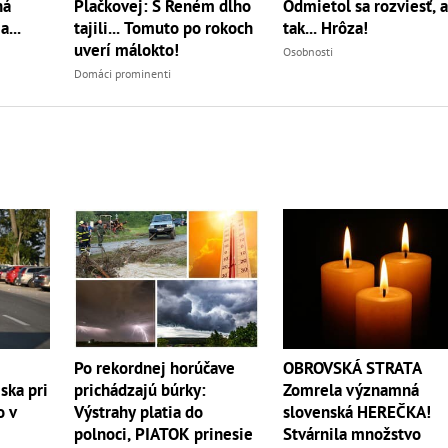
Plačkovej: S Reném dlho
Odmietol sa rozviesť, 
ná
tajili... Tomuto po rokoch
tak... Hrôza!
...
uverí málokto!
Osobnosti
Domáci prominenti
OBROVSKÁ STRATA
Po rekordnej horúčave
Zomrela významná
ska pri
prichádzajú búrky:
slovenská HEREČKA!
o v
Výstrahy platia do
Stvárnila množstvo
polnoci, PIATOK prinesie