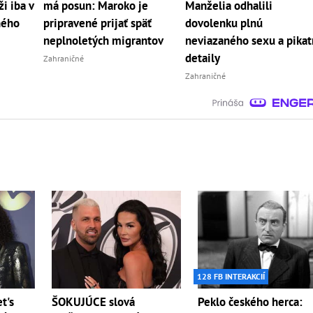
i iba v
má posun: Maroko je
Manželia odhalili
jného
pripravené prijať späť
dovolenku plnú
neplnoletých migrantov
neviazaného sexu a pika
detaily
Zahraničné
Zahraničné
128 FB INTERAKCIÍ
ŠOKUJÚCE slová
Peklo českého herca:
t's