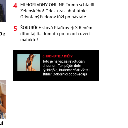
MIMORIADNY ONLINE Trump schladil
Zelenského! Odesu zasiahol útok:
Odvolaný Fedorov túži po návrate
ŠOKUJÚCE slová Plačkovej: S Reném
O z
dlho tajili... Tomuto po rokoch uverí
málokto!
CHUDNUTIE A DIÉTY
Toto je najväčšia revolúcia v
chudnutí: Tuk pôjde dole
rýchlejšie, budeme však všetci
štíhli? Odborníci odpovedajú
u!