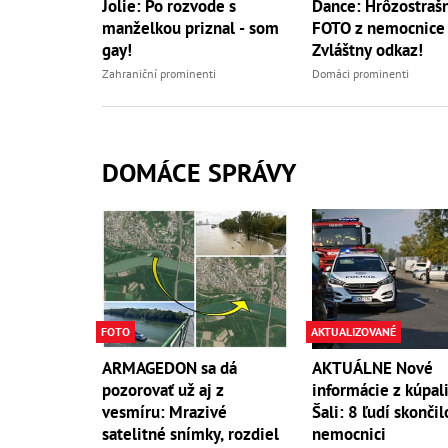
Jolie: Po rozvode s
Dance: Hrôzostraš
manželkou priznal - som
FOTO z nemocnice a
gay!
Zvláštny odkaz!
Zahraniční prominenti
Domáci prominenti
DOMÁCE SPRÁVY
FOTO
AKTUALIZOVANÉ
ARMAGEDON sa dá
AKTUÁLNE Nové
pozorovať už aj z
informácie z kúpali
vesmíru: Mrazivé
Šali: 8 ľudí skončil
satelitné snímky, rozdiel
nemocnici