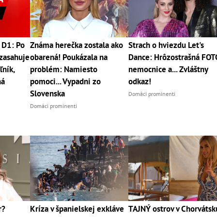
 D1: Po
Známa herečka zostala ako
Strach o hviezdu Let's
zasahuje
obarená! Poukázala na
Dance: Hrôzostrašná FOT
ľník,
problém: Namiesto
nemocnice a... Zvláštny
ná
pomoci... Vypadni zo
odkaz!
Slovenska
Domáci prominenti
Domáci prominenti
r?
Kríza v španielskej exkláve
TAJNÝ ostrov v Chorvátsk