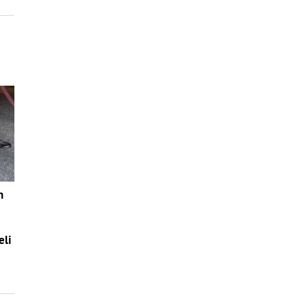
n
eli