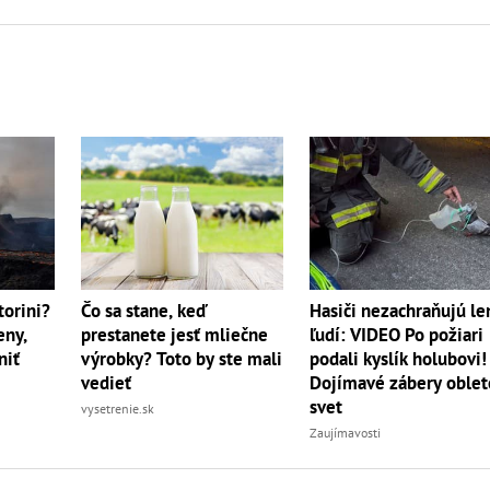
torini?
Čo sa stane, keď
Hasiči nezachraňujú le
eny,
prestanete jesť mliečne
ľudí: VIDEO Po požiari
niť
výrobky? Toto by ste mali
podali kyslík holubovi!
vedieť
Dojímavé zábery oblet
svet
vysetrenie.sk
Zaujímavosti