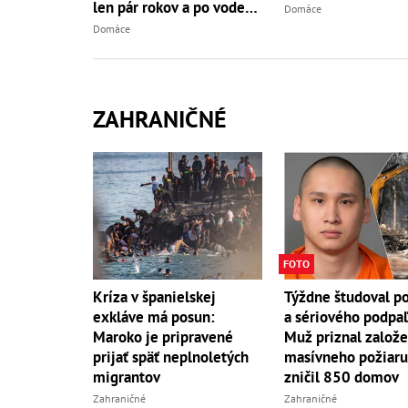
len pár rokov a po vode
Domáce
ani stopy!
Domáce
ZAHRANIČNÉ
FOTO
Kríza v španielskej
Týždne študoval po
exkláve má posun:
a sériového podpaľ
Maroko je pripravené
Muž priznal založ
prijať späť neplnoletých
masívneho požiaru,
migrantov
zničil 850 domov
Zahraničné
Zahraničné