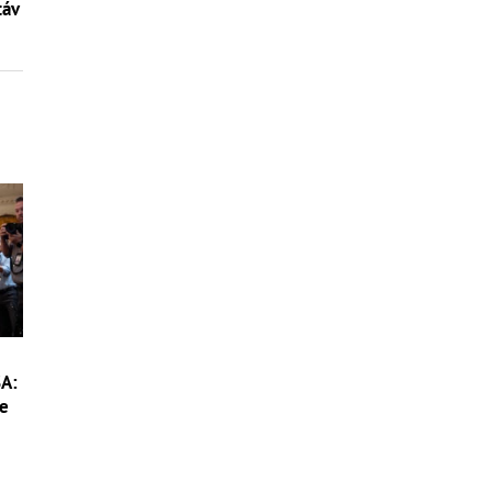
táv
SA:
ce