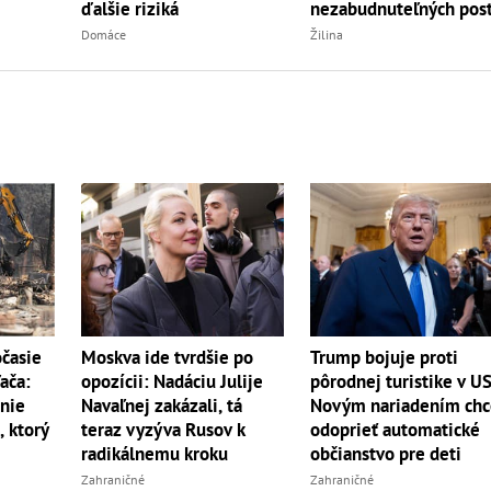
nezabudnuteľných pos
ďalšie riziká
Žilina
Domáce
časie
Moskva ide tvrdšie po
Trump bojuje proti
ača:
opozícii: Nadáciu Julije
pôrodnej turistike v U
enie
Navaľnej zakázali, tá
Novým nariadením ch
 ktorý
teraz vyzýva Rusov k
odoprieť automatické
radikálnemu kroku
občianstvo pre deti
Zahraničné
Zahraničné