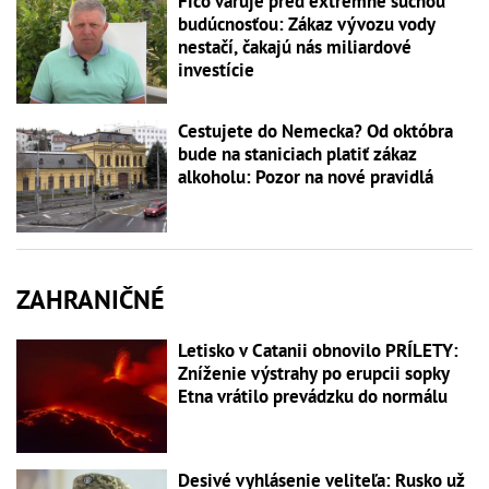
Fico varuje pred extrémne suchou
budúcnosťou: Zákaz vývozu vody
nestačí, čakajú nás miliardové
investície
Cestujete do Nemecka? Od októbra
bude na staniciach platiť zákaz
alkoholu: Pozor na nové pravidlá
ZAHRANIČNÉ
Letisko v Catanii obnovilo PRÍLETY:
Zníženie výstrahy po erupcii sopky
Etna vrátilo prevádzku do normálu
Desivé vyhlásenie veliteľa: Rusko už