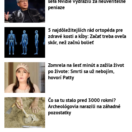
šéfa Nvidie vydražili za neuveriteľné
peniaze
5 najdôležitejších rád ortopéda pre
zdravé kosti a kĺby: Začať treba oveľa
skôr, než začnú bolieť
Zomrela na šesť minút a zažila život
po živote: Smrti sa už nebojím,
hovorí Patty
Čo sa tu stalo pred 3000 rokmi?
Archeológovia narazili na záhadné
pozostatky