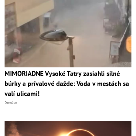
MIMORIADNE Vysoké Tatry zasiahli silné
búrky a prívalové dažde: Voda v mestách sa
valí ulicami!
Domáce