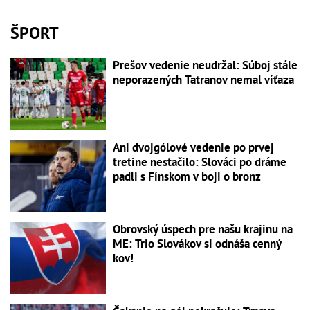
ŠPORT
Prešov vedenie neudržal: Súboj stále
neporazených Tatranov nemal víťaza
Ani dvojgólové vedenie po prvej
tretine nestačilo: Slováci po dráme
padli s Fínskom v boji o bronz
Obrovský úspech pre našu krajinu na
ME: Trio Slovákov si odnáša cenný
kov!