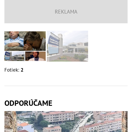
Fotiek:
2
ODPORÚČAME