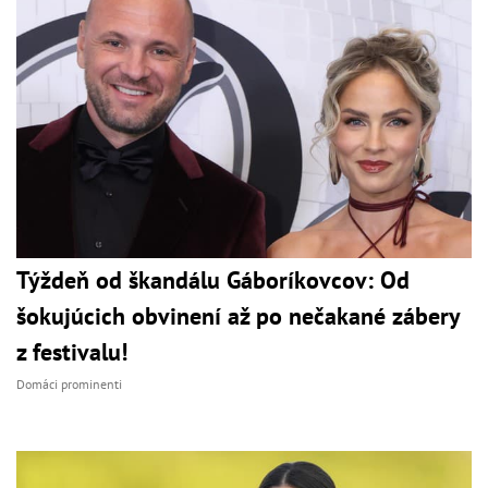
Týždeň od škandálu Gáboríkovcov: Od
šokujúcich obvinení až po nečakané zábery
z festivalu!
Domáci prominenti