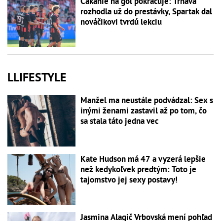
Čakanie na gól pokračuje: Trnava
rozhodla už do prestávky, Spartak dal
nováčikovi tvrdú lekciu
LLIFESTYLE
Manžel ma neustále podvádzal: Sex s
inými ženami zastavil až po tom, čo
sa stala táto jedna vec
Kate Hudson má 47 a vyzerá lepšie
než kedykoľvek predtým: Toto je
tajomstvo jej sexy postavy!
Jasmina Alagič Vrbovská mení pohľad