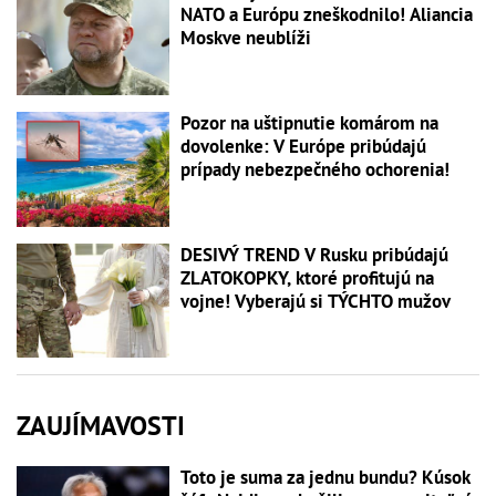
NATO a Európu zneškodnilo! Aliancia
Moskve neublíži
Pozor na uštipnutie komárom na
dovolenke: V Európe pribúdajú
prípady nebezpečného ochorenia!
DESIVÝ TREND V Rusku pribúdajú
ZLATOKOPKY, ktoré profitujú na
vojne! Vyberajú si TÝCHTO mužov
ZAUJÍMAVOSTI
Toto je suma za jednu bundu? Kúsok