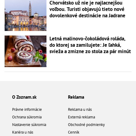
Chorvátsko už nie je najlacnejšou
voľbou. Turisti objavujú tieto nové
dovolenkové destinácie na Jadrane
Letná malinovo-čokoládová roláda,
do ktorej sa zamilujete: Je ľahká,
svieža a zmizne zo stola za pár minút
O Zoznam.sk
Reklama
Právne informácie
Reklama u nás
Ochrana súkromia
Externá reklama
Nastavenie súkromia
Obchodné podmienky
Kariéra u nás
Cenník