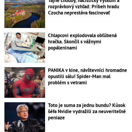
Tajné chodby, nacistický výskum a
rozprávkový vzhľad: Príbeh hradu
Czocha neprestáva fascinovať
Chlapcovi explodovala obľúbená
hračka. Skončil s vážnymi
popáleninami
PANIKA v kine, návštevníci hromadne
opustili sálu! Spider-Man mal
problém s vetrami
Toto je suma za jednu bundu? Kúsok
šéfa Nvidie vydražili za neuveriteľné
peniaze