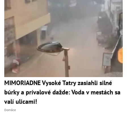
MIMORIADNE Vysoké Tatry zasiahli silné
búrky a prívalové dažde: Voda v mestách sa
valí ulicami!
Domáce