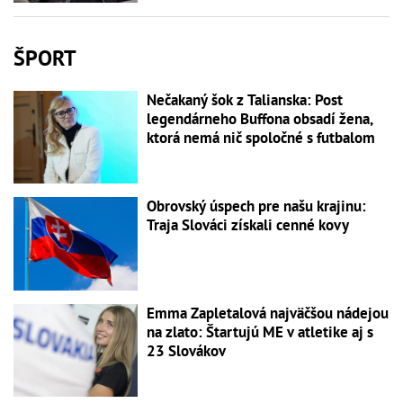
ŠPORT
Nečakaný šok z Talianska: Post
legendárneho Buffona obsadí žena,
ktorá nemá nič spoločné s futbalom
Obrovský úspech pre našu krajinu:
Traja Slováci získali cenné kovy
Emma Zapletalová najväčšou nádejou
na zlato: Štartujú ME v atletike aj s
23 Slovákov