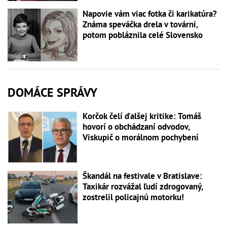
Napovie vám viac fotka či karikatúra?
Známa speváčka drela v továrni,
potom pobláznila celé Slovensko
DOMÁCE SPRÁVY
Korčok čelí ďalšej kritike: Tomáš
hovorí o obchádzaní odvodov,
Viskupič o morálnom pochybení
Škandál na festivale v Bratislave:
Taxikár rozvážal ľudí zdrogovaný,
zostrelil policajnú motorku!