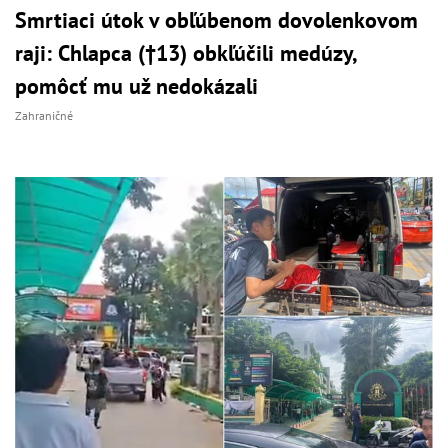
Smrtiaci útok v obľúbenom dovolenkovom
raji: Chlapca (†13) obkľúčili medúzy,
pomôcť mu už nedokázali
Zahraničné