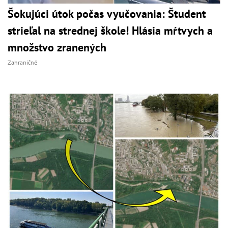
Šokujúci útok počas vyučovania: Študent
strieľal na strednej škole! Hlásia mŕtvych a
množstvo zranených
Zahraničné