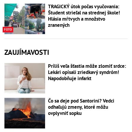
TRAGICKÝ útok počas vyučovania:
Študent strieľal na strednej škole!
Hlásia mŕtvych a množstvo
zranených
FOTO
ZAUJÍMAVOSTI
Príliš veľa šťastia môže zlomiť srdce:
Lekári opísali zriedkavý syndróm!
Napodobňuje infarkt
Čo sa deje pod Santorini? Vedci
odhaľujú zmeny, ktoré môžu
ovplyvniť sopku