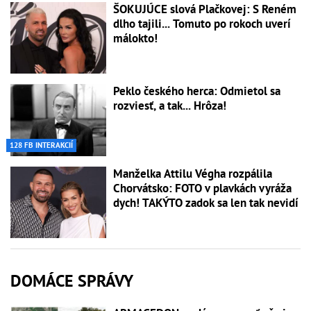
ŠOKUJÚCE slová Plačkovej: S Reném
dlho tajili... Tomuto po rokoch uverí
málokto!
Peklo českého herca: Odmietol sa
rozviesť, a tak... Hrôza!
128 FB INTERAKCIÍ
Manželka Attilu Végha rozpálila
Chorvátsko: FOTO v plavkách vyráža
dych! TAKÝTO zadok sa len tak nevidí
DOMÁCE SPRÁVY