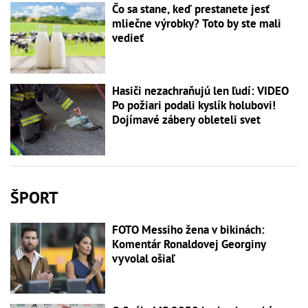
Čo sa stane, keď prestanete jesť
mliečne výrobky? Toto by ste mali
vedieť
Hasiči nezachraňujú len ľudí: VIDEO
Po požiari podali kyslík holubovi!
Dojímavé zábery obleteli svet
ŠPORT
FOTO Messiho žena v bikinách:
Komentár Ronaldovej Georginy
vyvolal ošiaľ