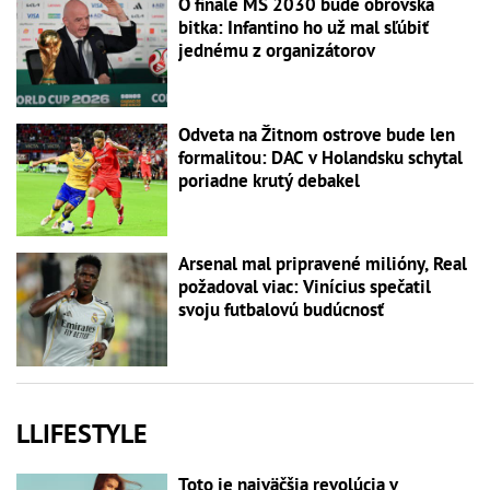
O finále MS 2030 bude obrovská
bitka: Infantino ho už mal sľúbiť
jednému z organizátorov
Odveta na Žitnom ostrove bude len
formalitou: DAC v Holandsku schytal
poriadne krutý debakel
Arsenal mal pripravené milióny, Real
požadoval viac: Vinícius spečatil
svoju futbalovú budúcnosť
LLIFESTYLE
Toto je najväčšia revolúcia v