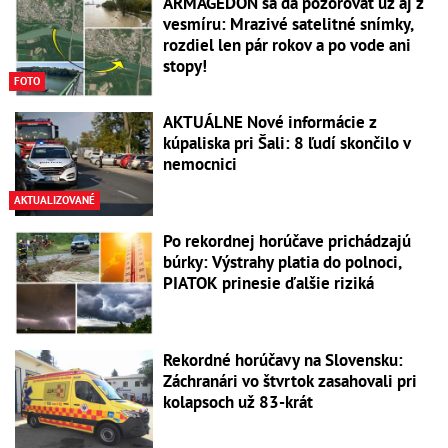
ARMAGEDON sa dá pozorovať už aj z
vesmíru: Mrazivé satelitné snímky,
rozdiel len pár rokov a po vode ani
stopy!
FOTO
AKTUÁLNE Nové informácie z
kúpaliska pri Šali: 8 ľudí skončilo v
nemocnici
AKTUALIZOVANÉ
Po rekordnej horúčave prichádzajú
búrky: Výstrahy platia do polnoci,
PIATOK prinesie ďalšie riziká
Rekordné horúčavy na Slovensku:
Záchranári vo štvrtok zasahovali pri
kolapsoch už 83-krát