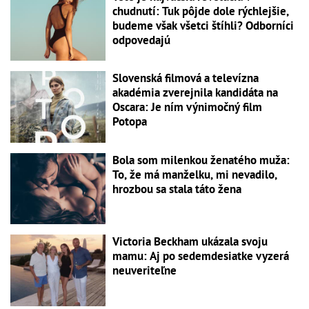
chudnutí: Tuk pôjde dole rýchlejšie,
budeme však všetci štíhli? Odborníci
odpovedajú
Slovenská filmová a televízna
akadémia zverejnila kandidáta na
Oscara: Je ním výnimočný film
Potopa
Bola som milenkou ženatého muža:
To, že má manželku, mi nevadilo,
hrozbou sa stala táto žena
Victoria Beckham ukázala svoju
mamu: Aj po sedemdesiatke vyzerá
neuveriteľne