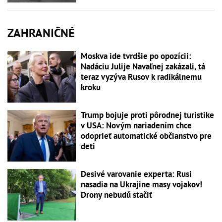
ZAHRANIČNÉ
Moskva ide tvrdšie po opozícii:
Nadáciu Julije Navaľnej zakázali, tá
teraz vyzýva Rusov k radikálnemu
kroku
Trump bojuje proti pôrodnej turistike
v USA: Novým nariadením chce
odoprieť automatické občianstvo pre
deti
Desivé varovanie experta: Rusi
nasadia na Ukrajine masy vojakov!
Drony nebudú stačiť