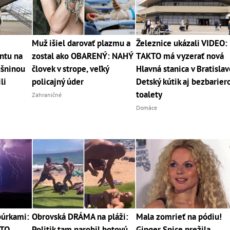
Muž išiel darovať plazmu a
Železnice ukázali VIDEO:
ntu na
zostal ako OBARENÝ: NAHÝ
TAKTO má vyzerať nová
ušninou
človek v strope, veľký
Hlavná stanica v Bratislav
li
policajný úder
Detský kútik aj bezbarier
toalety
Zahraničné
Domáce
búrkami:
Obrovská DRÁMA na pláži:
Mala zomrieť na pódiu!
ETO
Politik tam narobil hotovú
Ginger Spice prežila