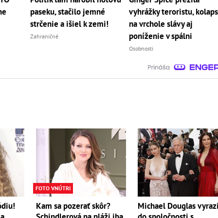
ne
paseku, stačilo jemné
vyhrážky teroristu, kolap
strčenie a išiel k zemi!
na vrchole slávy aj
poníženie v spálni
Zahraničné
Osobnosti
FOTO VNÚTRI
ódiu!
Kam sa pozerať skôr?
Michael Douglas vyrazi
la
Schindlerová na pláži iba
do spoločnosti s