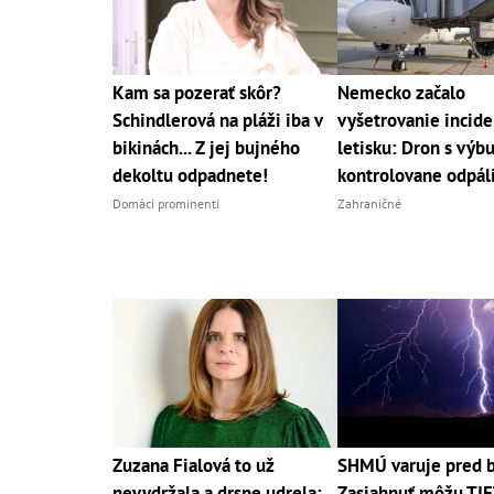
Kam sa pozerať skôr?
Nemecko začalo
Schindlerová na pláži iba v
vyšetrovanie incide
bikinách... Z jej bujného
letisku: Dron s výb
dekoltu odpadnete!
kontrolovane odpáli
Domáci prominenti
Zahraničné
Zuzana Fialová to už
SHMÚ varuje pred 
nevydržala a drsne udrela:
Zasiahnuť môžu TI