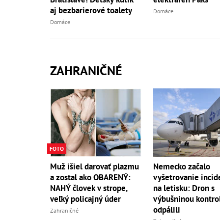
aj bezbarierové toalety
Domáce
Domáce
ZAHRANIČNÉ
FOTO
Muž išiel darovať plazmu
Nemecko začalo
a zostal ako OBARENÝ:
vyšetrovanie incid
NAHÝ človek v strope,
na letisku: Dron s
veľký policajný úder
výbušninou kontro
odpálili
Zahraničné