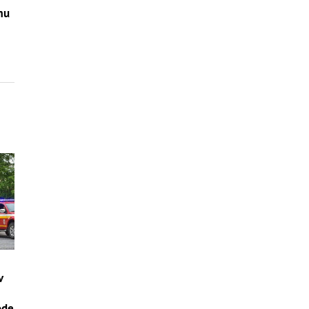
mu
v
–
ode