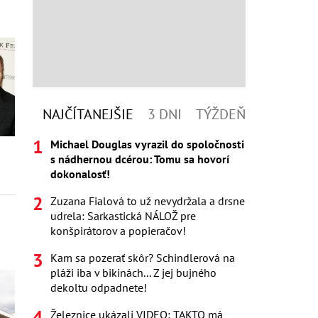
NAJČÍTANEJŠIE
3 DNI
TÝŽDEŇ
Michael Douglas vyrazil do spoločnosti
s nádhernou dcérou: Tomu sa hovorí
dokonalosť!
Zuzana Fialová to už nevydržala a drsne
udrela: Sarkastická NÁLOŽ pre
konšpirátorov a popieračov!
Kam sa pozerať skôr? Schindlerová na
pláži iba v bikinách... Z jej bujného
dekoltu odpadnete!
Železnice ukázali VIDEO: TAKTO má