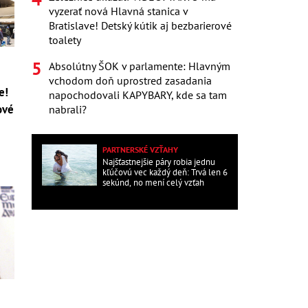
vyzerať nová Hlavná stanica v
Bratislave! Detský kútik aj bezbarierové
toalety
Absolútny ŠOK v parlamente: Hlavným
vchodom doň uprostred zasadania
e!
napochodovali KAPYBARY, kde sa tam
ové
nabrali?
PARTNERSKÉ VZŤAHY
Najšťastnejšie páry robia jednu
kľúčovú vec každý deň: Trvá len 6
sekúnd, no mení celý vzťah