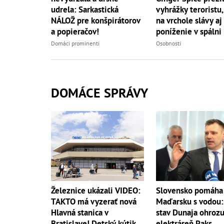
vyhrážky teroristu,
udrela: Sarkastická
na vrchole slávy aj
NÁLOŽ pre konšpirátorov
poníženie v spálni
a popieračov!
Osobnosti
Domáci prominenti
DOMÁCE SPRÁVY
Železnice ukázali VIDEO:
Slovensko pomáha
TAKTO má vyzerať nová
Maďarsku s vodou:
Hlavná stanica v
stav Dunaja ohrozu
Bratislave! Detský kútik
elektráreň Paks