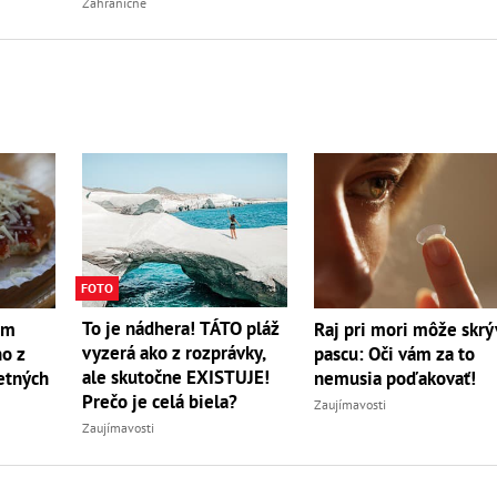
nabrali?
Zahraničné
FOTO
To je nádhera! TÁTO pláž
om
Raj pri mori môže skrý
vyzerá ako z rozprávky,
no z
pascu: Oči vám za to
ale skutočne EXISTUJE!
etných
nemusia poďakovať!
Prečo je celá biela?
Zaujímavosti
Zaujímavosti