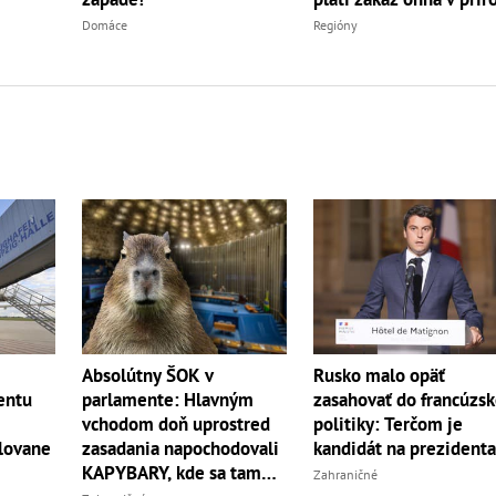
Regióny
Domáce
Absolútny ŠOK v
Rusko malo opäť
entu
parlamente: Hlavným
zasahovať do francúzsk
vchodom doň uprostred
politiky: Terčom je
lovane
zasadania napochodovali
kandidát na prezident
KAPYBARY, kde sa tam
Zahraničné