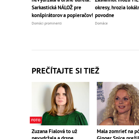
Sarkastická NÁLOŽ pre
okresy, hrozia lokál
konšpirátorov a popieračov!
povodne
Domáci prominenti
Domáce
PREČÍTAJTE SI TIEŽ
FOTO
Mala zomrieť na p
Zuzana Fialová to už
Ginger Spice preži
nevydržala a drsne