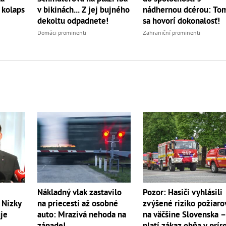
 kolaps
v bikinách... Z jej bujného
nádhernou dcérou: To
dekoltu odpadnete!
sa hovorí dokonalosť!
Domáci prominenti
Zahraniční prominenti
Pozor: Hasiči vyhlásili
Nákladný vlak zastavilo
zvýšené riziko požiaro
 Nízky
na priecestí až osobné
na väčšine Slovenska 
je
auto: Mrazivá nehoda na
platí zákaz ohňa v prír
západe!