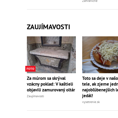
Zahraničné
ZAUJÍMAVOSTI
FOTO
Za múrom sa skrýval
Toto sa deje v naš
vzácny poklad: V kaštieli
tele, ak zjeme jed
objavili zamurovaný oltár
najobľúbenejších l
jedál!
Zaujímavosti
vysetrenie.sk