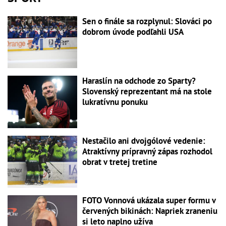
Sen o finále sa rozplynul: Slováci po
dobrom úvode podľahli USA
Haraslín na odchode zo Sparty?
Slovenský reprezentant má na stole
lukratívnu ponuku
Nestačilo ani dvojgólové vedenie:
Atraktívny prípravný zápas rozhodol
obrat v tretej tretine
FOTO Vonnová ukázala super formu v
červených bikinách: Napriek zraneniu
si leto naplno užíva