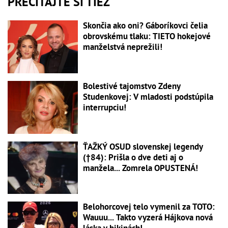
PREČÍTAJTE SI TIEŽ
Skončia ako oni? Gáboríkovci čelia
obrovskému tlaku: TIETO hokejové
manželstvá neprežili!
Bolestivé tajomstvo Zdeny
Studenkovej: V mladosti podstúpila
interrupciu!
ŤAŽKÝ OSUD slovenskej legendy
(†84): Prišla o dve deti aj o
manžela... Zomrela OPUSTENÁ!
Belohorcovej telo vymenil za TOTO:
Wauuu... Takto vyzerá Hájkova nová