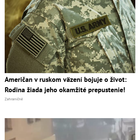
Američan v ruskom väzení bojuje o život:
Rodina žiada jeho okamžité prepustenie!
Zahraničné