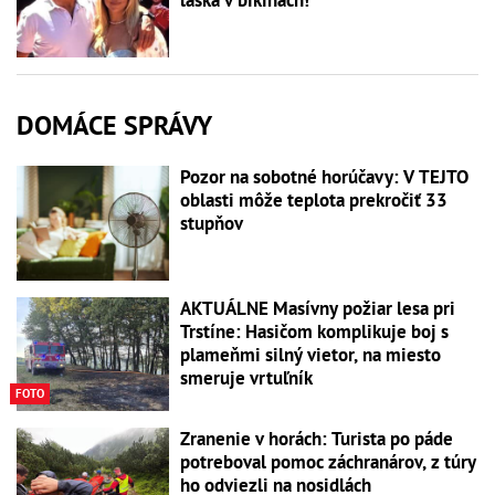
láska v bikinách!
DOMÁCE SPRÁVY
Pozor na sobotné horúčavy: V TEJTO
oblasti môže teplota prekročiť 33
stupňov
AKTUÁLNE Masívny požiar lesa pri
Trstíne: Hasičom komplikuje boj s
plameňmi silný vietor, na miesto
smeruje vrtuľník
FOTO
Zranenie v horách: Turista po páde
potreboval pomoc záchranárov, z túry
ho odviezli na nosidlách