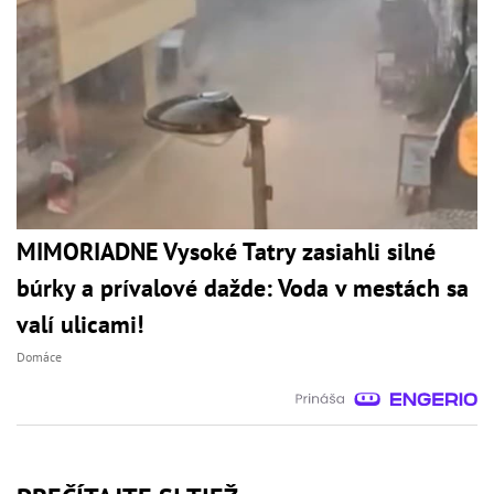
MIMORIADNE Vysoké Tatry zasiahli silné
búrky a prívalové dažde: Voda v mestách sa
valí ulicami!
Domáce