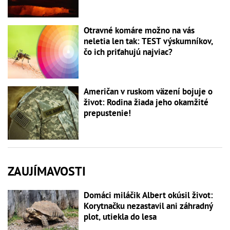
Otravné komáre možno na vás
neletia len tak: TEST výskumníkov,
čo ich priťahujú najviac?
Američan v ruskom väzení bojuje o
život: Rodina žiada jeho okamžité
prepustenie!
ZAUJÍMAVOSTI
Domáci miláčik Albert okúsil život:
Korytnačku nezastavil ani záhradný
plot, utiekla do lesa