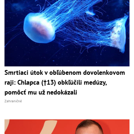
Smrtiaci útok v obľúbenom dovolenkovom
raji: Chlapca (†13) obkľúčili medúzy,
pomôcť mu už nedokázali
Zahraničné