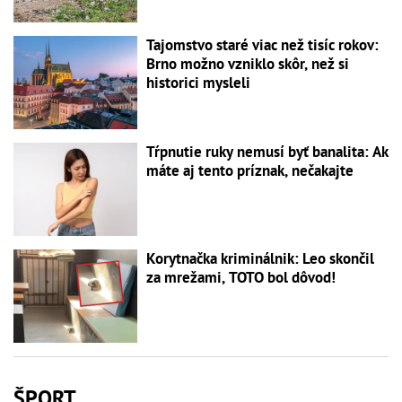
Tajomstvo staré viac než tisíc rokov:
Brno možno vzniklo skôr, než si
historici mysleli
Tŕpnutie ruky nemusí byť banalita: Ak
máte aj tento príznak, nečakajte
Korytnačka kriminálnik: Leo skončil
za mrežami, TOTO bol dôvod!
ŠPORT