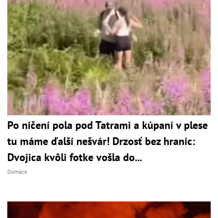
Po ničení pola pod Tatrami a kúpaní v plese
tu máme ďalší nešvár! Drzosť bez hraníc:
Dvojica kvôli fotke vošla do...
Domáce