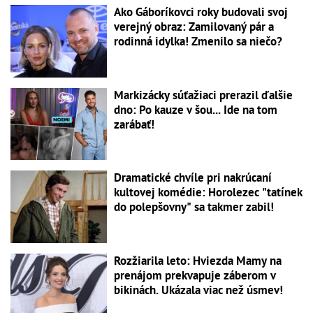
Ako Gáboríkovci roky budovali svoj
verejný obraz: Zamilovaný pár a
rodinná idylka! Zmenilo sa niečo?
Markizácky súťažiaci prerazil ďalšie
dno: Po kauze v šou... Ide na tom
zarábať!
Dramatické chvíle pri nakrúcaní
kultovej komédie: Horolezec "tatínek
do polepšovny" sa takmer zabil!
Rozžiarila leto: Hviezda Mamy na
prenájom prekvapuje záberom v
bikinách. Ukázala viac než úsmev!