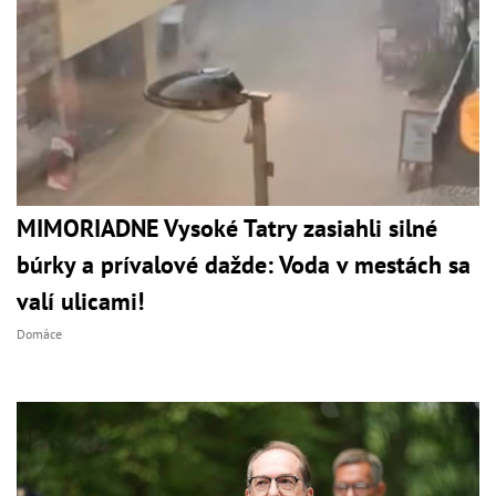
MIMORIADNE Vysoké Tatry zasiahli silné
búrky a prívalové dažde: Voda v mestách sa
valí ulicami!
Domáce