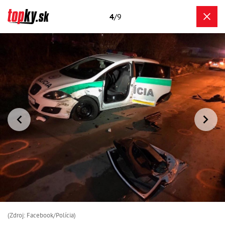
4
/9
(Zdroj: Facebook/Polícia)