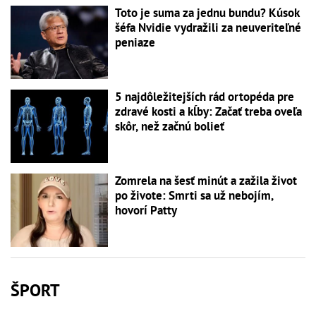
Toto je suma za jednu bundu? Kúsok
šéfa Nvidie vydražili za neuveriteľné
peniaze
5 najdôležitejších rád ortopéda pre
zdravé kosti a kĺby: Začať treba oveľa
skôr, než začnú bolieť
Zomrela na šesť minút a zažila život
po živote: Smrti sa už nebojím,
hovorí Patty
ŠPORT