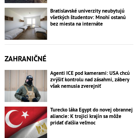
Bratislavské univerzity neubytujú
všetkých študentov: Mnohí ostanú
bez miesta na internáte
ZAHRANIČNÉ
Agenti ICE pod kamerami: USA chcú
zvýšiť kontrolu nad zásahmi, zábery
však nemusia zverejniť
Turecko láka Egypt do novej obrannej
aliancie: K trojici krajín sa môže
pridať ďalšia veľmoc