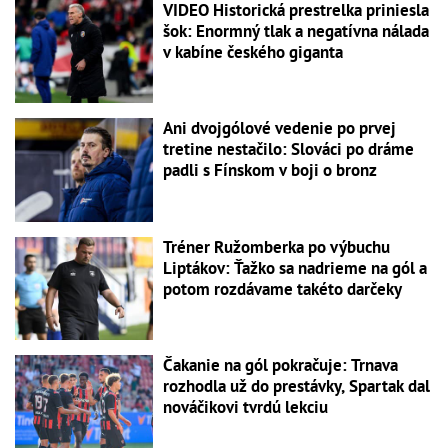
VIDEO Historická prestrelka priniesla
šok: Enormný tlak a negatívna nálada
v kabíne českého giganta
Ani dvojgólové vedenie po prvej
tretine nestačilo: Slováci po dráme
padli s Fínskom v boji o bronz
Tréner Ružomberka po výbuchu
Liptákov: Ťažko sa nadrieme na gól a
potom rozdávame takéto darčeky
Čakanie na gól pokračuje: Trnava
rozhodla už do prestávky, Spartak dal
nováčikovi tvrdú lekciu