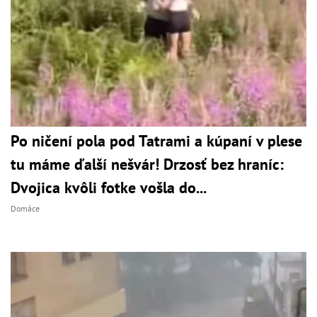
Po ničení pola pod Tatrami a kúpaní v plese
tu máme ďalší nešvár! Drzosť bez hraníc:
Dvojica kvôli fotke vošla do...
Domáce