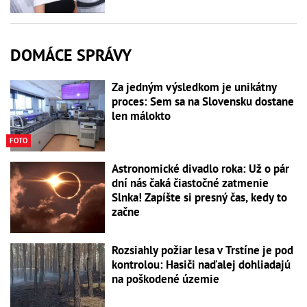
DOMÁCE SPRÁVY
Za jedným výsledkom je unikátny
proces: Sem sa na Slovensku dostane
len málokto
FOTO
Astronomické divadlo roka: Už o pár
dní nás čaká čiastočné zatmenie
Slnka! Zapíšte si presný čas, kedy to
začne
Rozsiahly požiar lesa v Trstíne je pod
kontrolou: Hasiči naďalej dohliadajú
na poškodené územie