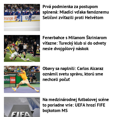
Prvá podmienka za postupom
splnená: Mladíci vďaka famóznemu
Seličovi zvíťazili proti Helvétom
Fenerbahce s Milanom Škriniarom
víťazne: Turecký klub si do odvety
nesie dvojgólový náskok
Obavy sa naplnili: Carlos Alcaraz
oznámil svetu správu, ktorú sme
nechceli počuť
Na medzinárodnej futbalovej scéne
to poriadne vrie: UEFA hrozí FIFE
bojkotom MS