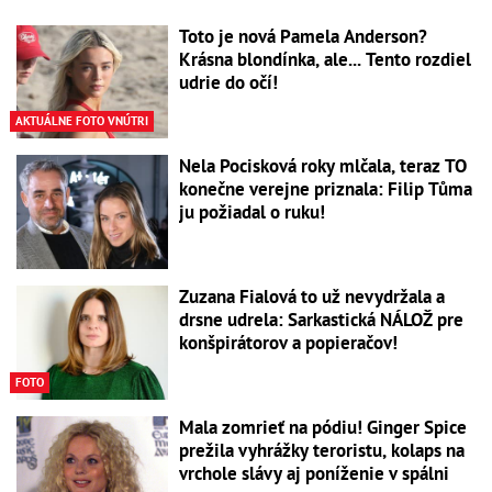
Toto je nová Pamela Anderson?
Krásna blondínka, ale... Tento rozdiel
udrie do očí!
AKTUÁLNE FOTO VNÚTRI
Nela Pocisková roky mlčala, teraz TO
konečne verejne priznala: Filip Tůma
ju požiadal o ruku!
Zuzana Fialová to už nevydržala a
drsne udrela: Sarkastická NÁLOŽ pre
konšpirátorov a popieračov!
FOTO
Mala zomrieť na pódiu! Ginger Spice
prežila vyhrážky teroristu, kolaps na
vrchole slávy aj poníženie v spálni