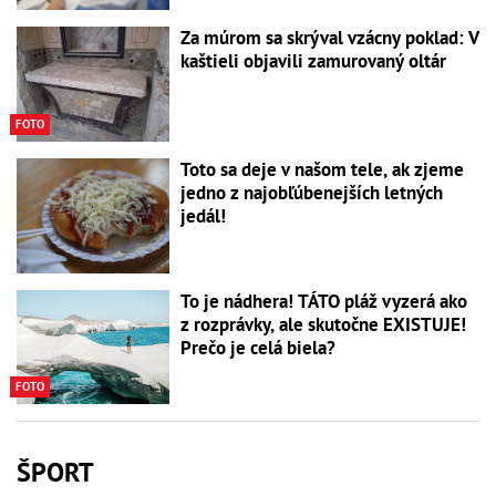
Za múrom sa skrýval vzácny poklad: V
kaštieli objavili zamurovaný oltár
FOTO
Toto sa deje v našom tele, ak zjeme
jedno z najobľúbenejších letných
jedál!
To je nádhera! TÁTO pláž vyzerá ako
z rozprávky, ale skutočne EXISTUJE!
Prečo je celá biela?
FOTO
ŠPORT