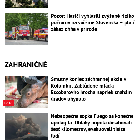
Pozor: Hasiči vyhlásili zvýšené riziko
požiarov na väčšine Slovenska – platí
zákaz ohňa v prírode
ZAHRANIČNÉ
Smutný koniec záchrannej akcie v
Kolumbii: Zablúdené mláďa
Escobarovho hrocha napriek snahám
úradov uhynulo
FOTO
Nebezpečná sopka Fuego sa konečne
upokojila: Oblaky popola dosahovali
šesť kilometrov, evakuovali tisíce
ľudí