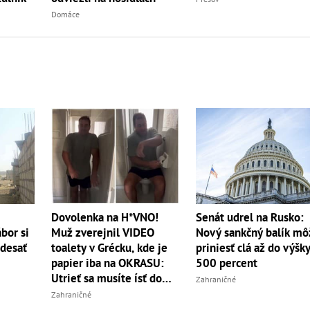
Domáce
Dovolenka na H*VNO!
Senát udrel na Rusko:
bor si
Muž zverejnil VIDEO
Nový sankčný balík mô
 desať
toalety v Grécku, kde je
priniesť clá až do výšk
papier iba na OKRASU:
500 percent
Utrieť sa musíte ísť do
Zahraničné
kuchyne
Zahraničné