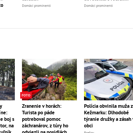
to
Domáci prominenti
Domáci prominenti
FOTO
y
Zranenie v horách:
Polícia obvinila muža 
íne:
Turista po páde
Kežmarku: Dlhodobé
e boj s
potreboval pomoc
týranie družky a zásah 
r, na
záchranárov, z túry ho
obci
uľník
odviezli na nosidlách
Prešov