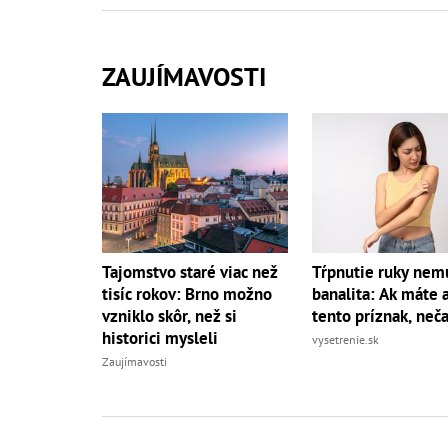
ZAUJÍMAVOSTI
Tajomstvo staré viac než
Tŕpnutie ruky nemu
tisíc rokov: Brno možno
banalita: Ak máte a
vzniklo skôr, než si
tento príznak, neč
historici mysleli
vysetrenie.sk
Zaujímavosti