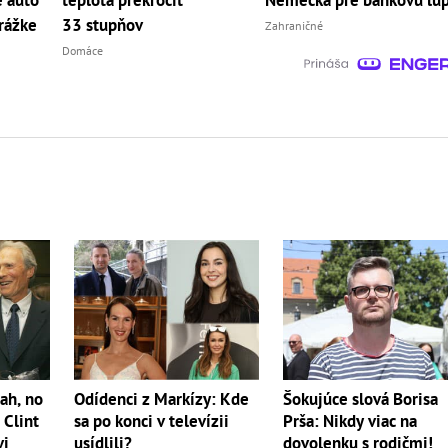
é auto
teplota prekročiť
Nemecka pre bankovú lú
rážke
33 stupňov
Zahraničné
Domáce
ah, no
Odídenci z Markízy: Kde
Šokujúce slová Borisa
 Clint
sa po konci v televízii
Prša: Nikdy viac na
vi
usídlili?
dovolenku s rodičmi!