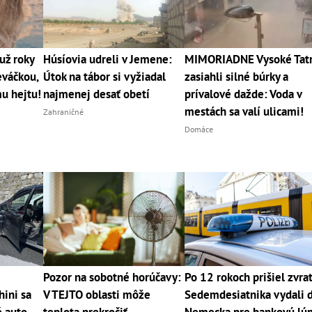
už roky
Húsíovia udreli v Jemene:
MIMORIADNE Vysoké Tat
eváčkou,
Útok na tábor si vyžiadal
zasiahli silné búrky a
mu hejtu!
najmenej desať obetí
prívalové dažde: Voda v
mestách sa valí ulicami!
Zahraničné
Domáce
Pozor na sobotné horúčavy:
Po 12 rokoch prišiel zvrat
ini sa
V TEJTO oblasti môže
Sedemdesiatnika vydali 