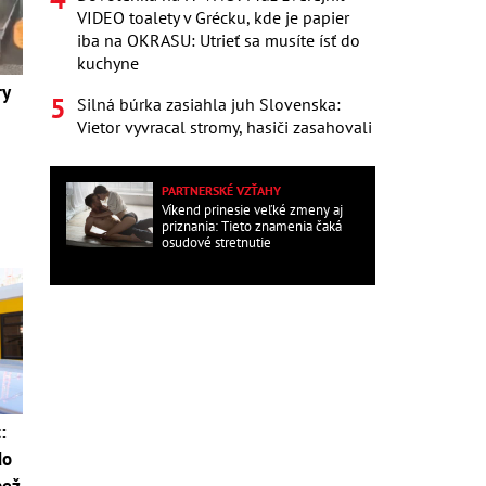
VIDEO toalety v Grécku, kde je papier
iba na OKRASU: Utrieť sa musíte ísť do
kuchyne
ry
Silná búrka zasiahla juh Slovenska:
Vietor vyvracal stromy, hasiči zasahovali
PARTNERSKÉ VZŤAHY
Víkend prinesie veľké zmeny aj
priznania: Tieto znamenia čaká
osudové stretnutie
:
do