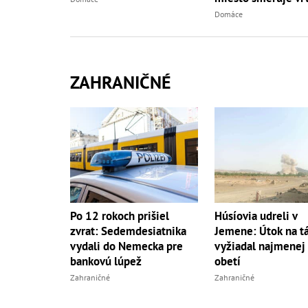
Domáce
ZAHRANIČNÉ
Po 12 rokoch prišiel
Húsíovia udreli v
zvrat: Sedemdesiatnika
Jemene: Útok na tá
vydali do Nemecka pre
vyžiadal najmenej
bankovú lúpež
obetí
Zahraničné
Zahraničné