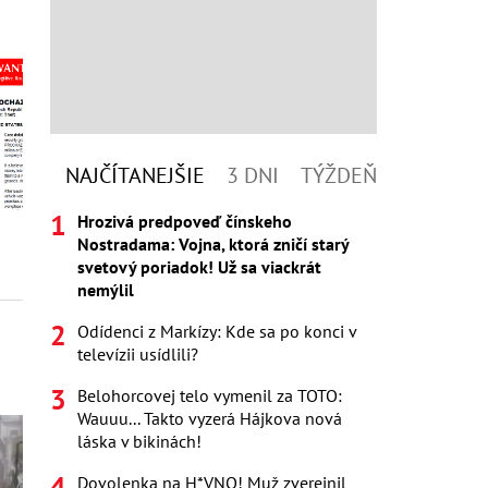
NAJČÍTANEJŠIE
3 DNI
TÝŽDEŇ
Hrozivá predpoveď čínskeho
Nostradama: Vojna, ktorá zničí starý
svetový poriadok! Už sa viackrát
nemýlil
Odídenci z Markízy: Kde sa po konci v
televízii usídlili?
Belohorcovej telo vymenil za TOTO:
Wauuu... Takto vyzerá Hájkova nová
láska v bikinách!
Dovolenka na H*VNO! Muž zverejnil