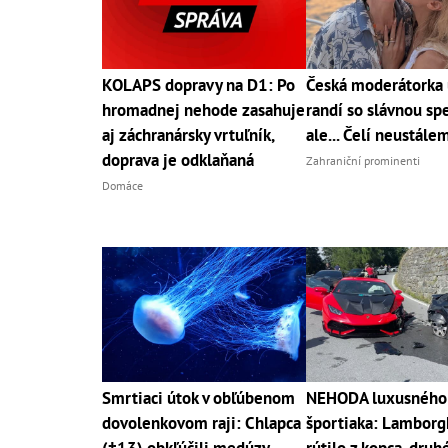
KOLAPS dopravy na D1: Po
Česká moderátorka 
hromadnej nehode zasahuje
randí so slávnou sp
aj záchranársky vrtuľník,
ale... Čelí neustále
doprava je odklaňaná
Zahraniční prominenti
Domáce
Smrtiaci útok v obľúbenom
NEHODA luxusného
dovolenkovom raji: Chlapca
športiaka: Lamborgh