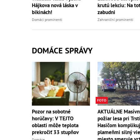
Hájkova nová láska v
krutú lekciu: Na to
bikinách!
zabudni
Domáci prominenti
Zahraniční prominenti
DOMÁCE SPRÁVY
FOTO
AKTUÁLNE Masívn
Pozor na sobotné
požiar lesa pri Trst
horúčavy: V TEJTO
Hasičom komplikuj
oblasti môže teplota
plameňmi silný vieto
prekročiť 33 stupňov
miesto smeruje vrt
Domáce