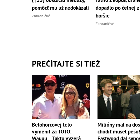
(†13) obkľúčili medúzy,
rútilo z kopca, druh
pomôcť mu už nedokázali
dopadlo po čelnej z
horšie
Zahraničné
Zahraničné
PREČÍTAJTE SI TIEŽ
Belohorcovej telo
Milióny mal na dos
vymenil za TOTO:
chodiť musel pešo!
Wauuu... Takto vyzerá
Eastwood dal syno