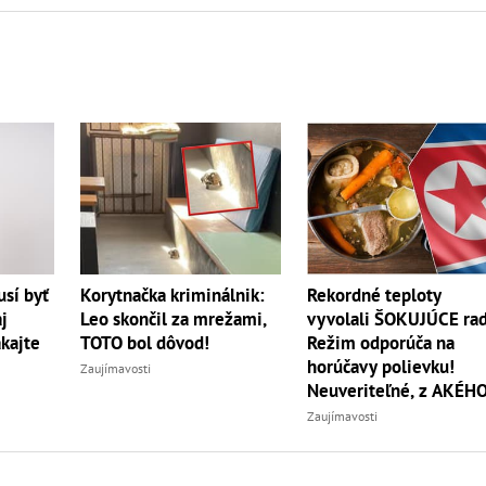
Korytnačka kriminálnik:
sí byť
Rekordné teploty
Leo skončil za mrežami,
j
vyvolali ŠOKUJÚCE rad
TOTO bol dôvod!
akajte
Režim odporúča na
horúčavy polievku!
Zaujímavosti
Neuveriteľné, z AKÉH
zvierata
Zaujímavosti