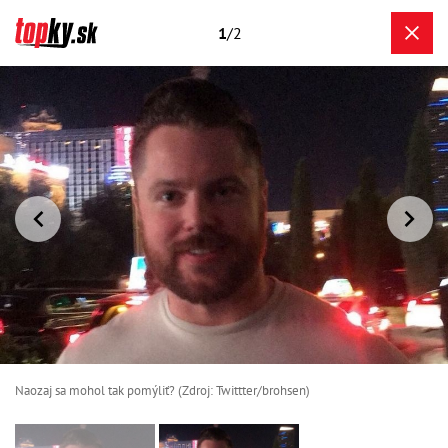
1
/2
Naozaj sa mohol tak pomýliť? (Zdroj: Twittter/brohsen)