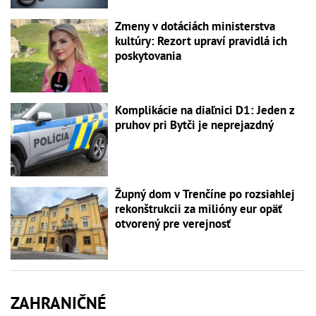
Zmeny v dotáciách ministerstva
kultúry: Rezort upraví pravidlá ich
poskytovania
Komplikácie na diaľnici D1: Jeden z
pruhov pri Bytči je neprejazdný
Župný dom v Trenčíne po rozsiahlej
rekonštrukcii za milióny eur opäť
otvorený pre verejnosť
ZAHRANIČNÉ