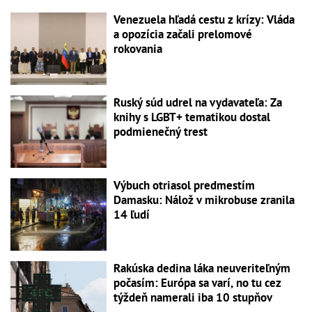
Venezuela hľadá cestu z krízy: Vláda
a opozícia začali prelomové
rokovania
Ruský súd udrel na vydavateľa: Za
knihy s LGBT+ tematikou dostal
podmienečný trest
Výbuch otriasol predmestím
Damasku: Nálož v mikrobuse zranila
14 ľudí
Rakúska dedina láka neuveriteľným
počasím: Európa sa varí, no tu cez
týždeň namerali iba 10 stupňov