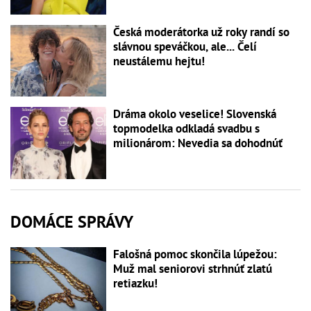
Česká moderátorka už roky randí so
slávnou speváčkou, ale... Čelí
neustálemu hejtu!
Dráma okolo veselice! Slovenská
topmodelka odkladá svadbu s
milionárom: Nevedia sa dohodnúť
DOMÁCE SPRÁVY
Falošná pomoc skončila lúpežou:
Muž mal seniorovi strhnúť zlatú
retiazku!