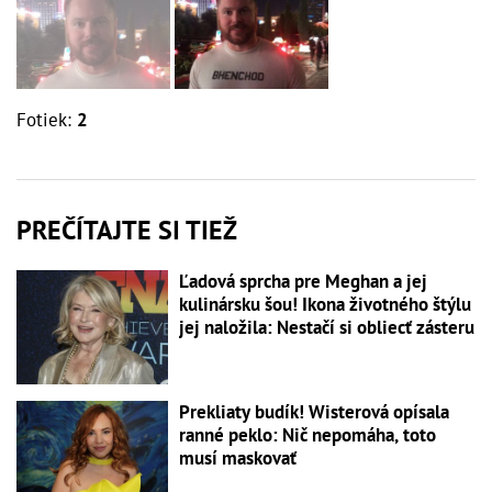
Fotiek:
2
PREČÍTAJTE SI TIEŽ
Ľadová sprcha pre Meghan a jej
kulinársku šou! Ikona životného štýlu
jej naložila: Nestačí si obliecť zásteru
Prekliaty budík! Wisterová opísala
ranné peklo: Nič nepomáha, toto
musí maskovať