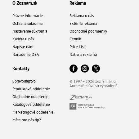
O Zoznam.sk
Reklama
Právne informácie
Reklama u nás
Ochrana súkromia
Externá reklama
Nastavenie súkromia
Obchodné podmienky
Kariéra u nás
Cenník
Napíšte nám
Price List
Nariadenie DSA
Natívna reklama
Kontakty
Spravodajstvo
© 1997 – 2026 Zoznam, s.r.o.
Autorské práva sú vyhradené.
Produktové oddelenie
Obchodné oddelenie
Katalógové oddelenie
Marketingové oddelenie
Máte pre nás tip?