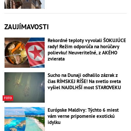
ZAUJÍMAVOSTI
Rekordné teploty vyvolali ŠOKUJÚCE
rady! Režim odporúča na horúčavy
polievku! Neuveriteľné, z AKÉHO
zvierata
Sucho na Dunaji odhalilo zázrak z
čias RÍMSKEJ RÍŠE! Na svetlo sveta
vyšiel NAJDLHŠÍ most STAROVEKU
FOTO
Európske Maldivy: Týchto 6 miest
vám verne pripomenie exotickú
idylku