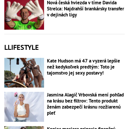
Nová česká hviezda v tíme Davida
Strelca: Najdrahší brankársky transfer
v dejinách ligy
LLIFESTYLE
Kate Hudson má 47 a vyzerá lepšie
než kedykoľvek predtým: Toto je
tajomstvo jej sexy postavy!
Jasmina Alagič Vrbovská mení pohľad
na krásu bez filtrov: Tento produkt
ženám zabezpečí krásnu rozžiarenú
pleť
Koniec mesiaca prinesie finančný