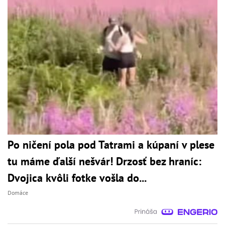
Po ničení pola pod Tatrami a kúpaní v plese
tu máme ďalší nešvár! Drzosť bez hraníc:
Dvojica kvôli fotke vošla do...
Domáce