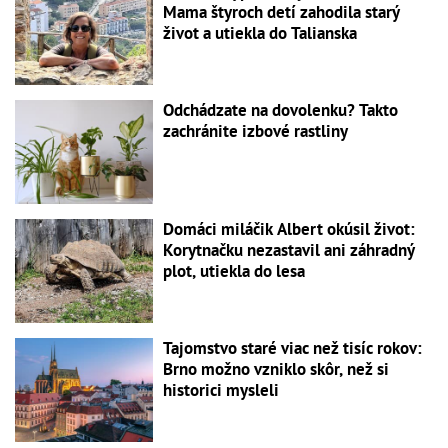
Mama štyroch detí zahodila starý
život a utiekla do Talianska
Odchádzate na dovolenku? Takto
zachránite izbové rastliny
Domáci miláčik Albert okúsil život:
Korytnačku nezastavil ani záhradný
plot, utiekla do lesa
Tajomstvo staré viac než tisíc rokov:
Brno možno vzniklo skôr, než si
historici mysleli