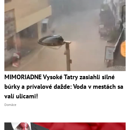
MIMORIADNE Vysoké Tatry zasiahli silné
búrky a prívalové dažde: Voda v mestách sa
valí ulicami!
Domáce