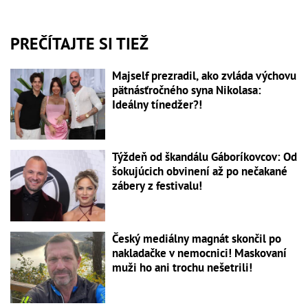
PREČÍTAJTE SI TIEŽ
Majself prezradil, ako zvláda výchovu
pätnásťročného syna Nikolasa:
Ideálny tínedžer?!
Týždeň od škandálu Gáboríkovcov: Od
šokujúcich obvinení až po nečakané
zábery z festivalu!
Český mediálny magnát skončil po
nakladačke v nemocnici! Maskovaní
muži ho ani trochu nešetrili!