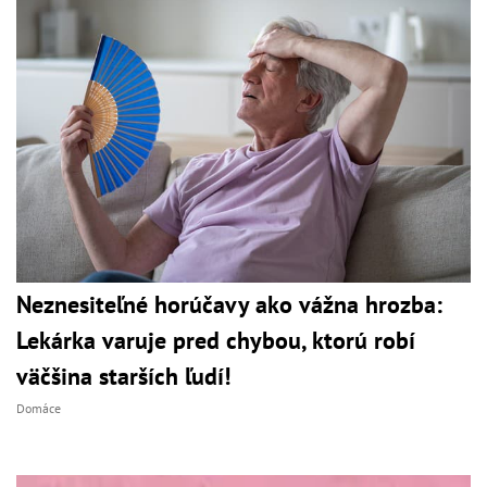
Neznesiteľné horúčavy ako vážna hrozba:
Lekárka varuje pred chybou, ktorú robí
väčšina starších ľudí!
Domáce