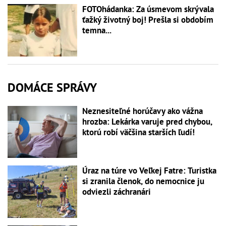
FOTOhádanka: Za úsmevom skrývala
ťažký životný boj! Prešla si obdobím
temna...
DOMÁCE SPRÁVY
Neznesiteľné horúčavy ako vážna
hrozba: Lekárka varuje pred chybou,
ktorú robí väčšina starších ľudí!
Úraz na túre vo Veľkej Fatre: Turistka
si zranila členok, do nemocnice ju
odviezli záchranári