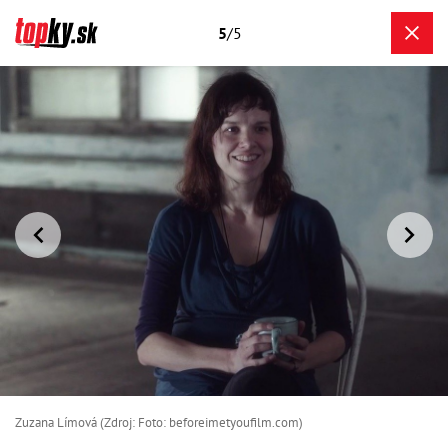
5
/5
Zuzana Límová (Zdroj: Foto: beforeimetyoufilm.com)