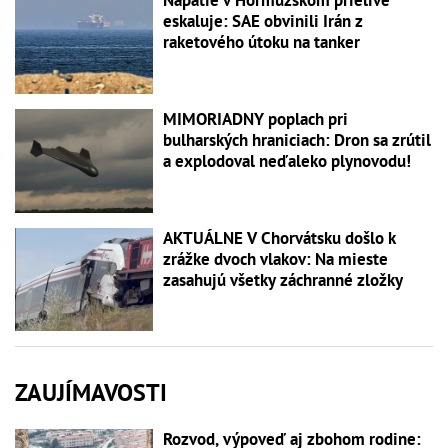
Napätie v Hormuzskom prielive
eskaluje: SAE obvinili Irán z
raketového útoku na tanker
MIMORIADNY poplach pri
bulharských hraniciach: Dron sa zrútil
a explodoval neďaleko plynovodu!
AKTUÁLNE V Chorvátsku došlo k
zrážke dvoch vlakov: Na mieste
zasahujú všetky záchranné zložky
ZAUJÍMAVOSTI
Rozvod, výpoveď aj zbohom rodine: