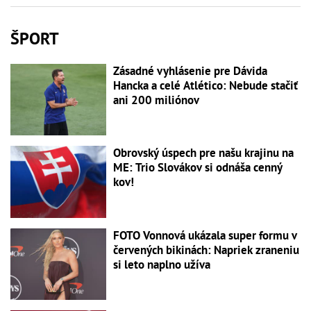
ŠPORT
Zásadné vyhlásenie pre Dávida
Hancka a celé Atlético: Nebude stačiť
ani 200 miliónov
Obrovský úspech pre našu krajinu na
ME: Trio Slovákov si odnáša cenný
kov!
FOTO Vonnová ukázala super formu v
červených bikinách: Napriek zraneniu
si leto naplno užíva