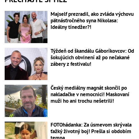
Majself prezradil, ako zvláda výchovu
pätnásťročného syna Nikolasa:
Ideálny tínedžer?!
Týždeň od škandálu Gáboríkovcov: Od
šokujúcich obvinení až po nečakané
zábery z festivalu!
Český mediálny magnát skončil po
nakladačke v nemocnici! Maskovaní
muži ho ani trochu nešetrili!
FOTOhádanka: Za úsmevom skrývala
ťažký životný boj! Prešla si obdobím
temna...