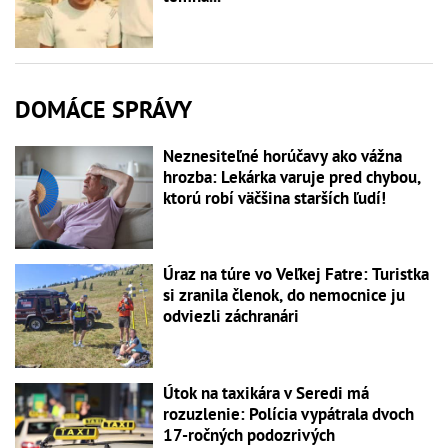
DOMÁCE SPRÁVY
Neznesiteľné horúčavy ako vážna
hrozba: Lekárka varuje pred chybou,
ktorú robí väčšina starších ľudí!
Úraz na túre vo Veľkej Fatre: Turistka
si zranila členok, do nemocnice ju
odviezli záchranári
Útok na taxikára v Seredi má
rozuzlenie: Polícia vypátrala dvoch
17-ročných podozrivých