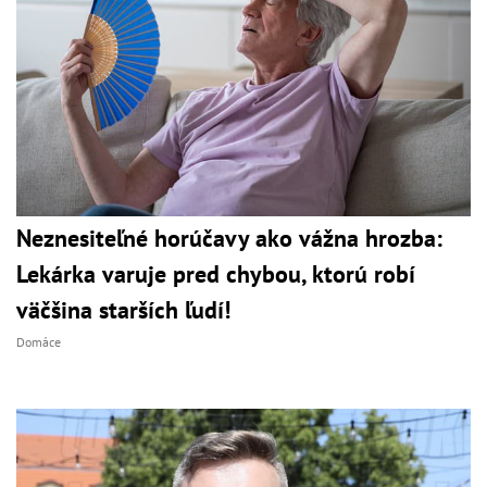
Neznesiteľné horúčavy ako vážna hrozba:
Lekárka varuje pred chybou, ktorú robí
väčšina starších ľudí!
Domáce