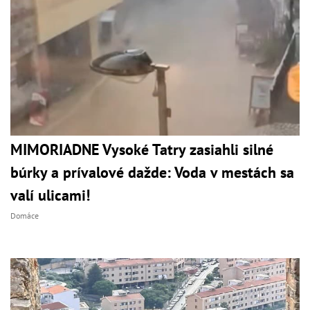
MIMORIADNE Vysoké Tatry zasiahli silné
búrky a prívalové dažde: Voda v mestách sa
valí ulicami!
Domáce