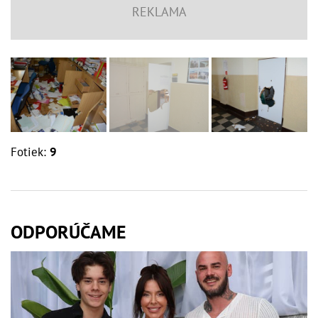
Fotiek:
9
ODPORÚČAME