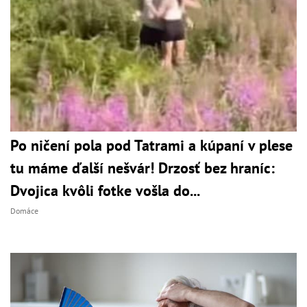
Po ničení pola pod Tatrami a kúpaní v plese
tu máme ďalší nešvár! Drzosť bez hraníc:
Dvojica kvôli fotke vošla do...
Domáce