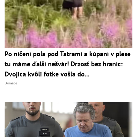
Po ničení pola pod Tatrami a kúpaní v plese
tu máme ďalší nešvár! Drzosť bez hraníc:
Dvojica kvôli fotke vošla do...
Domáce