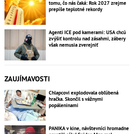
tomu, čo nás čaká: Rok 2027 zrejme
prepíše teplotné rekordy
Agenti ICE pod kamerami: USA chcú
zvýšiť kontrolu nad zásahmi, zábery
však nemusia zverejniť
ZAUJÍMAVOSTI
Chlapcovi explodovala obľúbená
hračka. Skončil s vážnymi
popáleninami
PANIKA v kine, návštevníci hromadne