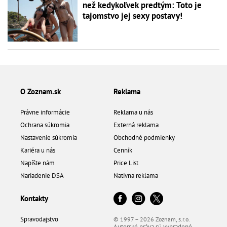
než kedykoľvek predtým: Toto je
tajomstvo jej sexy postavy!
O Zoznam.sk
Reklama
Právne informácie
Reklama u nás
Ochrana súkromia
Externá reklama
Nastavenie súkromia
Obchodné podmienky
Kariéra u nás
Cenník
Napíšte nám
Price List
Nariadenie DSA
Natívna reklama
Kontakty
Spravodajstvo
© 1997 – 2026 Zoznam, s.r.o.
Autorské práva sú vyhradené.