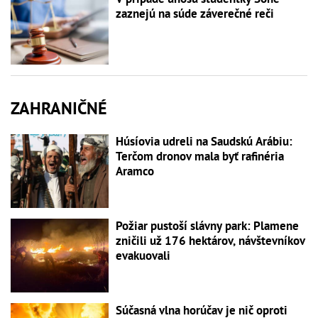
zaznejú na súde záverečné reči
ZAHRANIČNÉ
Húsíovia udreli na Saudskú Arábiu:
Terčom dronov mala byť rafinéria
Aramco
Požiar pustoší slávny park: Plamene
zničili už 176 hektárov, návštevníkov
evakuovali
Súčasná vlna horúčav je nič oproti