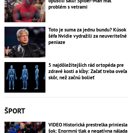
opustili sálu! Spider-Man mal
problém s vetrami
Toto je suma za jednu bundu? Kúsok
šéfa Nvidie vydražili za neuveriteľné
peniaze
5 najdôležitejších rád ortopéda pre
zdravé kosti a kĺby: Začať treba oveľa
skôr, než začnú bolieť
ŠPORT
VIDEO Historická prestrelka priniesla
šok: Enormný tlak a negatívna nálada