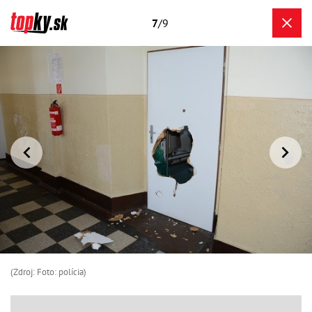
7
/9
(Zdroj: Foto: polícia)