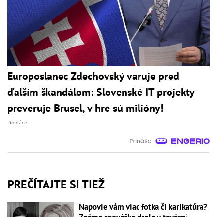
Europoslanec Zdechovský varuje pred
ďalším škandálom: Slovenské IT projekty
preveruje Brusel, v hre sú milióny!
Domáce
PREČÍTAJTE SI TIEŽ
Napovie vám viac fotka či karikatúra?