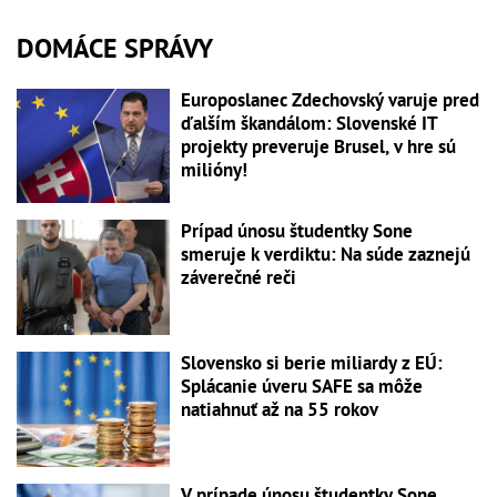
DOMÁCE SPRÁVY
Europoslanec Zdechovský varuje pred
ďalším škandálom: Slovenské IT
projekty preveruje Brusel, v hre sú
milióny!
Prípad únosu študentky Sone
smeruje k verdiktu: Na súde zaznejú
záverečné reči
Slovensko si berie miliardy z EÚ:
Splácanie úveru SAFE sa môže
natiahnuť až na 55 rokov
V prípade únosu študentky Sone