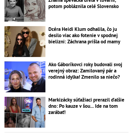
Známa speváčka drela v továrni,
potom pobláznila celé Slovensko
Dcéra Heidi Klum odhalila, čo ju
desilo viac ako fotenie v spodnej
bielizni: Záchrana prišla od mamy
Ako Gáboríkovci roky budovali svoj
verejný obraz: Zamilovaný pár a
rodinná idylka! Zmenilo sa niečo?
Markizácky súťažiaci prerazil ďalšie
dno: Po kauze v šou... Ide na tom
zarábať!