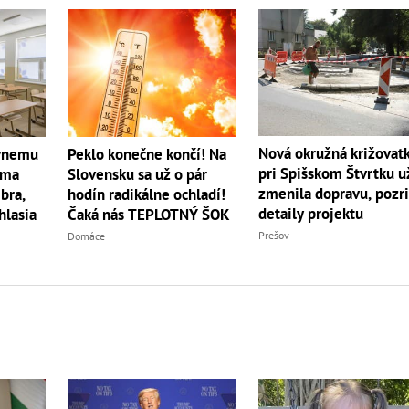
Nová okružná križovat
ívnemu
Peklo konečne končí! Na
pri Spišskom Štvrtku u
rma
Slovensku sa už o pár
zmenila dopravu, pozr
bra,
hodín radikálne ochladí!
detaily projektu
hlasia
Čaká nás TEPLOTNÝ ŠOK
Prešov
Domáce