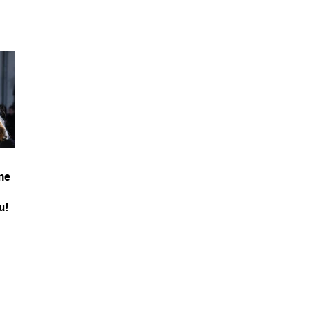
čne
u!