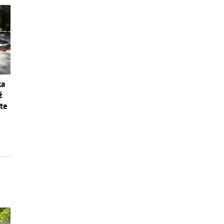
ka
ž
ite