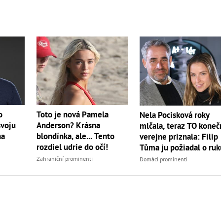
o
Toto je nová Pamela
Nela Pocisková roky
svoju
Anderson? Krásna
mlčala, teraz TO kone
na
blondínka, ale... Tento
verejne priznala: Filip
rozdiel udrie do očí!
Tůma ju požiadal o ruk
Zahraniční prominenti
Domáci prominenti