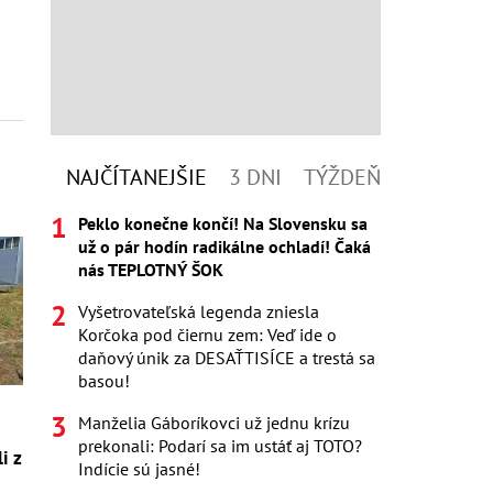
NAJČÍTANEJŠIE
3 DNI
TÝŽDEŇ
Peklo konečne končí! Na Slovensku sa
už o pár hodín radikálne ochladí! Čaká
nás TEPLOTNÝ ŠOK
Vyšetrovateľská legenda zniesla
Korčoka pod čiernu zem: Veď ide o
daňový únik za DESAŤTISÍCE a trestá sa
basou!
Manželia Gáboríkovci už jednu krízu
prekonali: Podarí sa im ustáť aj TOTO?
i z
Indície sú jasné!