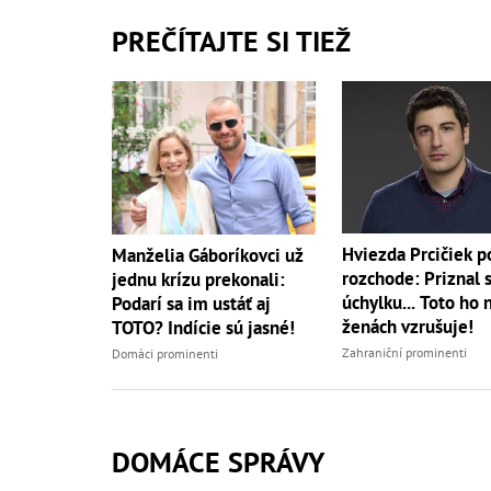
PREČÍTAJTE SI TIEŽ
Hviezda Prcičiek p
Manželia Gáboríkovci už
rozchode: Priznal 
jednu krízu prekonali:
úchylku... Toto ho 
Podarí sa im ustáť aj
ženách vzrušuje!
TOTO? Indície sú jasné!
Zahraniční prominenti
Domáci prominenti
DOMÁCE SPRÁVY