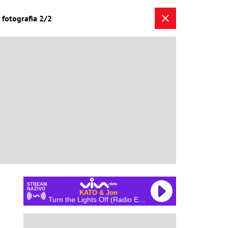
 fotografia 2/2
STREAM
NAŽIVO
KATO & Jon
Turn the Lights Off (Radio Edit)