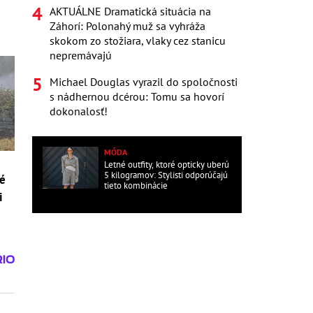
AKTUÁLNE Dramatická situácia na
Záhorí: Polonahý muž sa vyhráža
skokom zo stožiara, vlaky cez stanicu
nepremávajú
Michael Douglas vyrazil do spoločnosti
s nádhernou dcérou: Tomu sa hovorí
dokonalosť!
MÓDA
Letné outfity, ktoré opticky uberú
5 kilogramov: Stylisti odporúčajú
vé
tieto kombinácie
i