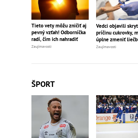
Tieto vety môžu zničiť aj
Vedci objavili skry
pevný vzťah! Odborníčka
príčinu cukrovky, 
radí, čím ich nahradiť
úplne zmeniť lieč
Zaujímavosti
Zaujímavosti
ŠPORT