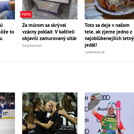
FOTO
tú
Za múrom sa skrýval
Toto sa deje v našom
môže to
vzácny poklad: V kaštieli
tele, ak zjeme jedno z
bu
objavili zamurovaný oltár
najobľúbenejších letn
jedál!
Zaujímavosti
vysetrenie.sk