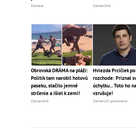
Domáce
Zahraničné
Obrovská DRÁMA na pláži:
Hviezda Prcičiek po
Politik tam narobil hotovú
rozchode: Priznal s
paseku, stačilo jemné
úchylku... Toto ho n
strčenie a išiel k zemi!
vzrušuje!
Zahraničné
Zahraniční prominenti