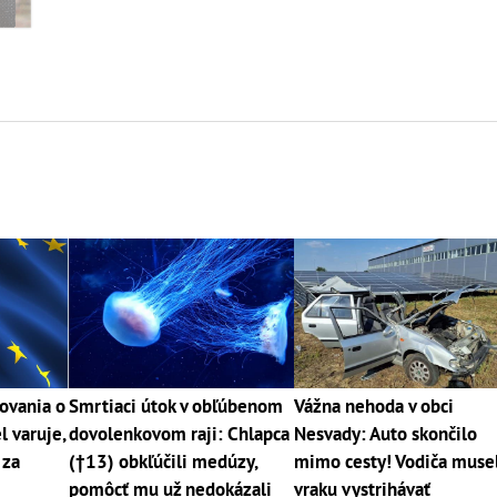
ovania o
Smrtiaci útok v obľúbenom
Vážna nehoda v obci
l varuje,
dovolenkovom raji: Chlapca
Nesvady: Auto skončilo
 za
(†13) obkľúčili medúzy,
mimo cesty! Vodiča musel
pomôcť mu už nedokázali
vraku vystrihávať