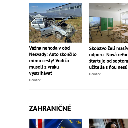
Vážna nehoda v obci
Školstvo čelí mas
Nesvady: Auto skončilo
odporu: Nová refo
mimo cesty! Vodiča
štartuje od septem
museli z vraku
učitelia s ňou nesú
vystrihávať
Domáce
Domáce
ZAHRANIČNÉ