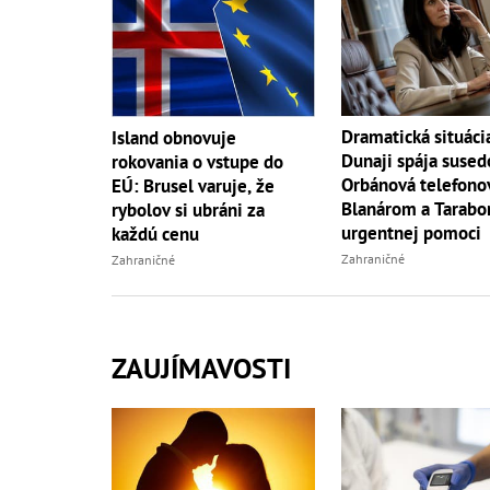
Dramatická situáci
Island obnovuje
Dunaji spája sused
rokovania o vstupe do
Orbánová telefonov
EÚ: Brusel varuje, že
Blanárom a Tarabo
rybolov si ubráni za
urgentnej pomoci
každú cenu
Zahraničné
Zahraničné
ZAUJÍMAVOSTI