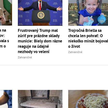
a na
Frustrovaný Trump mal
Trojročná Briella sa
ov:
zúriť pre prázdne sklady
chcela len pohrať: O
ala s
munície: Biely dom rázne
niekoľko minút bojova
m o
reaguje na údajné
o život
nezhody vo velení
Zahraničné
Zahraničné