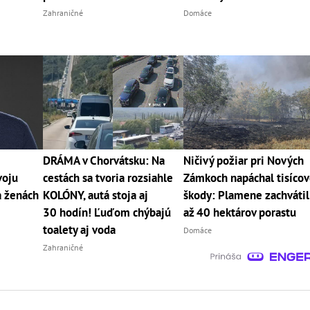
Zahraničné
Domáce
DRÁMA v Chorvátsku: Na
Ničivý požiar pri Nových
voju
cestách sa tvoria rozsiahle
Zámkoch napáchal tisíco
a ženách
KOLÓNY, autá stoja aj
škody: Plamene zachvátil
30 hodín! Ľuďom chýbajú
až 40 hektárov porastu
toalety aj voda
Domáce
Zahraničné