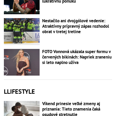
lukratívnu ponuku
Nestačilo ani dvojgólové vedenie:
Atraktívny prípravný zápas rozhodol
obrat v tretej tretine
FOTO Vonnová ukázala super formu v
červených bikinách: Napriek zraneniu
si leto naplno užíva
LLIFESTYLE
Víkend prinesie veľké zmeny aj
priznania: Tieto znamenia čaká
osudové stretnutie