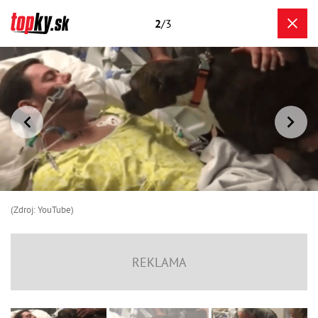
2
/3
(Zdroj: YouTube)