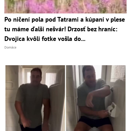
Po ničení pola pod Tatrami a kúpaní v plese
tu máme ďalší nešvár! Drzosť bez hraníc:
Dvojica kvôli fotke vošla do...
Domáce