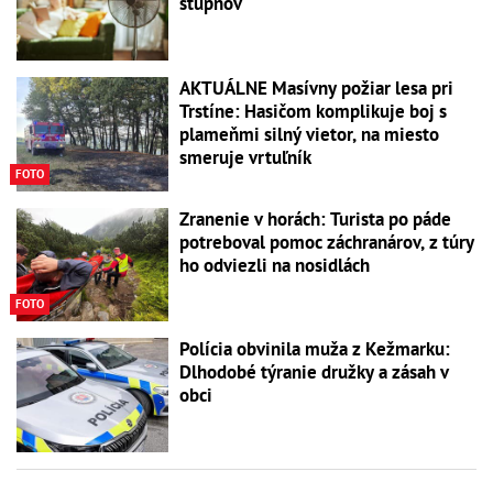
stupňov
AKTUÁLNE Masívny požiar lesa pri
Trstíne: Hasičom komplikuje boj s
plameňmi silný vietor, na miesto
smeruje vrtuľník
FOTO
Zranenie v horách: Turista po páde
potreboval pomoc záchranárov, z túry
ho odviezli na nosidlách
FOTO
Polícia obvinila muža z Kežmarku:
Dlhodobé týranie družky a zásah v
obci