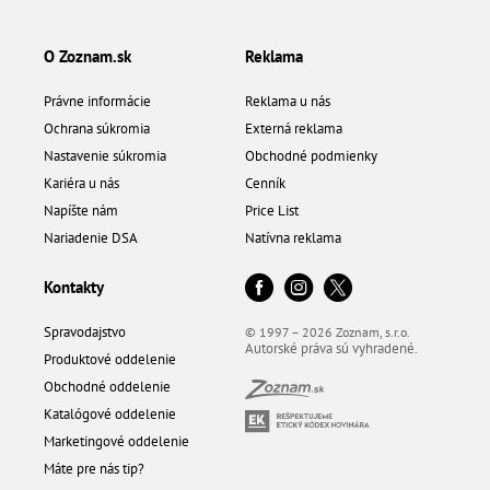
O Zoznam.sk
Reklama
Právne informácie
Reklama u nás
Ochrana súkromia
Externá reklama
Nastavenie súkromia
Obchodné podmienky
Kariéra u nás
Cenník
Napíšte nám
Price List
Nariadenie DSA
Natívna reklama
Kontakty
Spravodajstvo
© 1997 – 2026 Zoznam, s.r.o.
Autorské práva sú vyhradené.
Produktové oddelenie
Obchodné oddelenie
Katalógové oddelenie
Marketingové oddelenie
Máte pre nás tip?