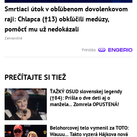
Smrtiaci útok v obľúbenom dovolenkovom
raji: Chlapca (†13) obkľúčili medúzy,
pomôcť mu už nedokázali
Zahraničné
PREČÍTAJTE SI TIEŽ
ŤAŽKÝ OSUD slovenskej legendy
(†84): Prišla o dve deti aj o
manžela... Zomrela OPUSTENÁ!
Belohorcovej telo vymenil za TOTO:
Wauuu... Takto vyzerá Hájkova nová