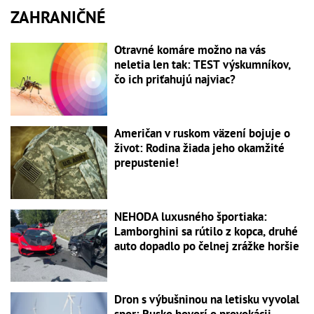
ZAHRANIČNÉ
Otravné komáre možno na vás
neletia len tak: TEST výskumníkov,
čo ich priťahujú najviac?
Američan v ruskom väzení bojuje o
život: Rodina žiada jeho okamžité
prepustenie!
NEHODA luxusného športiaka:
Lamborghini sa rútilo z kopca, druhé
auto dopadlo po čelnej zrážke horšie
Dron s výbušninou na letisku vyvolal