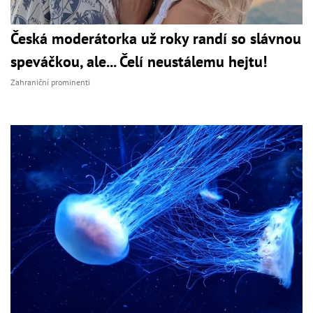
Česká moderátorka už roky randí so slávnou
speváčkou, ale... Čelí neustálemu hejtu!
Zahraniční prominenti