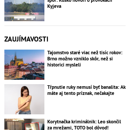
spor: Rusko hovorí o provokácii
Kyjeva
ZAUJÍMAVOSTI
Tajomstvo staré viac než tisíc rokov:
Brno možno vzniklo skôr, než si
historici mysleli
Tŕpnutie ruky nemusí byť banalita: Ak
máte aj tento príznak, nečakajte
Korytnačka kriminálnik: Leo skončil
za mrežami, TOTO bol dôvod!