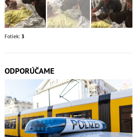
Fotiek:
3
ODPORÚČAME