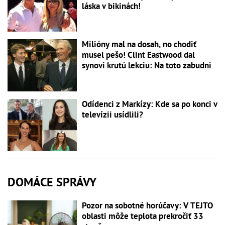
láska v bikinách!
Milióny mal na dosah, no chodiť
musel pešo! Clint Eastwood dal
synovi krutú lekciu: Na toto zabudni
Odídenci z Markízy: Kde sa po konci v
televízii usídlili?
DOMÁCE SPRÁVY
Pozor na sobotné horúčavy: V TEJTO
oblasti môže teplota prekročiť 33