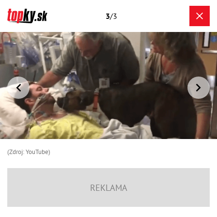
3
/3
(Zdroj: YouTube)