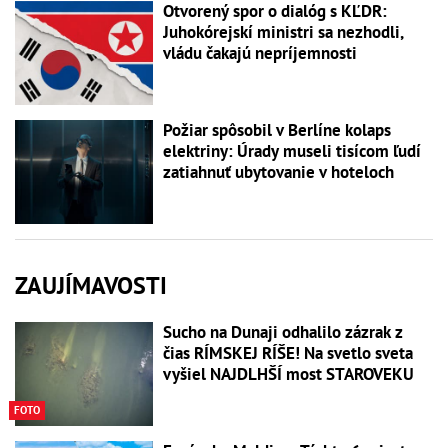
Otvorený spor o dialóg s KĽDR:
Juhokórejskí ministri sa nezhodli,
vládu čakajú nepríjemnosti
Požiar spôsobil v Berlíne kolaps
elektriny: Úrady museli tisícom ľudí
zatiahnuť ubytovanie v hoteloch
ZAUJÍMAVOSTI
Sucho na Dunaji odhalilo zázrak z
čias RÍMSKEJ RÍŠE! Na svetlo sveta
vyšiel NAJDLHŠÍ most STAROVEKU
FOTO