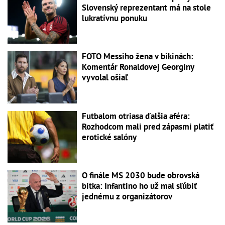
Slovenský reprezentant má na stole
lukratívnu ponuku
FOTO Messiho žena v bikinách:
Komentár Ronaldovej Georginy
vyvolal ošiaľ
Futbalom otriasa ďalšia aféra:
Rozhodcom mali pred zápasmi platiť
erotické salóny
O finále MS 2030 bude obrovská
bitka: Infantino ho už mal sľúbiť
jednému z organizátorov