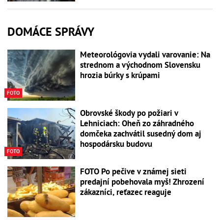
DOMÁCE SPRÁVY
Meteorológovia vydali varovanie: Na
strednom a východnom Slovensku
hrozia búrky s krúpami
FOTO
Obrovské škody po požiari v
Lehniciach: Oheň zo záhradného
domčeka zachvátil susedný dom aj
hospodársku budovu
FOTO
FOTO Po pečive v známej sieti
predajní pobehovala myš! Zhrození
zákazníci, reťazec reaguje