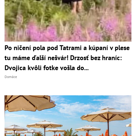
Po ničení pola pod Tatrami a kúpaní v plese
tu máme ďalší nešvár! Drzosť bez hraníc:
Dvojica kvôli fotke vošla do...
Domáce