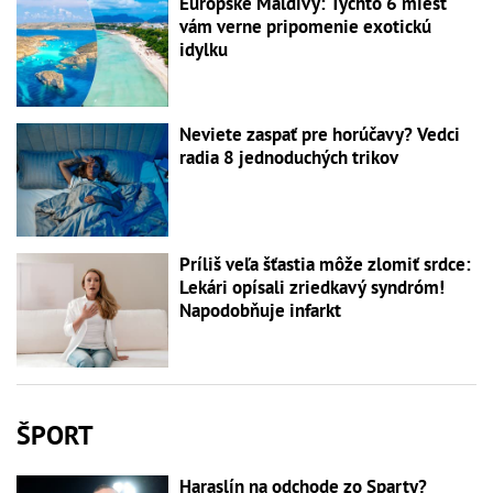
Európske Maldivy: Týchto 6 miest
vám verne pripomenie exotickú
idylku
Neviete zaspať pre horúčavy? Vedci
radia 8 jednoduchých trikov
Príliš veľa šťastia môže zlomiť srdce:
Lekári opísali zriedkavý syndróm!
Napodobňuje infarkt
ŠPORT
Haraslín na odchode zo Sparty?