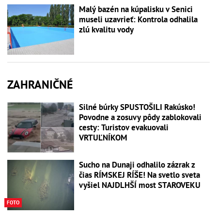
Malý bazén na kúpalisku v Senici
museli uzavrieť: Kontrola odhalila
zlú kvalitu vody
ZAHRANIČNÉ
Silné búrky SPUSTOŠILI Rakúsko!
Povodne a zosuvy pôdy zablokovali
cesty: Turistov evakuovali
VRTUĽNÍKOM
Sucho na Dunaji odhalilo zázrak z
čias RÍMSKEJ RÍŠE! Na svetlo sveta
vyšiel NAJDLHŠÍ most STAROVEKU
FOTO