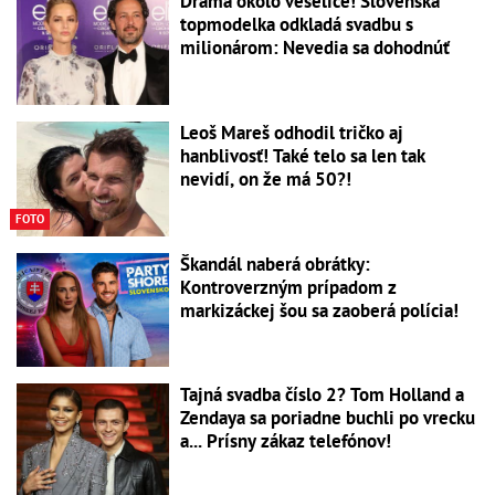
Dráma okolo veselice! Slovenská
topmodelka odkladá svadbu s
milionárom: Nevedia sa dohodnúť
Leoš Mareš odhodil tričko aj
hanblivosť! Také telo sa len tak
nevidí, on že má 50?!
FOTO
Škandál naberá obrátky:
Kontroverzným prípadom z
markizáckej šou sa zaoberá polícia!
Tajná svadba číslo 2? Tom Holland a
Zendaya sa poriadne buchli po vrecku
a... Prísny zákaz telefónov!