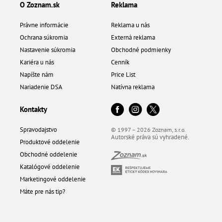
O Zoznam.sk
Reklama
Právne informácie
Reklama u nás
Ochrana súkromia
Externá reklama
Nastavenie súkromia
Obchodné podmienky
Kariéra u nás
Cenník
Napíšte nám
Price List
Nariadenie DSA
Natívna reklama
Kontakty
Spravodajstvo
© 1997 – 2026 Zoznam, s.r.o.
Autorské práva sú vyhradené.
Produktové oddelenie
Obchodné oddelenie
Katalógové oddelenie
Marketingové oddelenie
Máte pre nás tip?