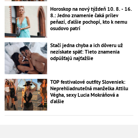
Horoskop na nový týždeň 10. 8. - 16.
8.: Jedno znamenie čaká prílev
peňazí, ďalšie pochopí, kto k nemu
osudovo patrí
Stačí jedna chyba a ich dôveru už
nezískate späť: Tieto znamenia
odpúšťajú najťažšie
TOP festivalové outfity Sloveniek:
Neprehliadnuteľná manželka Attilu
Végha, sexy Lucia Mokráňová a
ďalšie