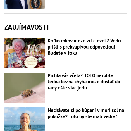
ZAUJÍMAVOSTI
Koľko rokov môže žiť človek? Vedci
prišli s prekvapivou odpoveďou!
Budete v šoku
Pichla vás včela? TOTO nerobte:
Jedna bežná chyba môže dostať do
rany ešte viac jedu
Nechávate si po kúpaní v mori soľ na
pokožke? Toto by ste mali vedieť