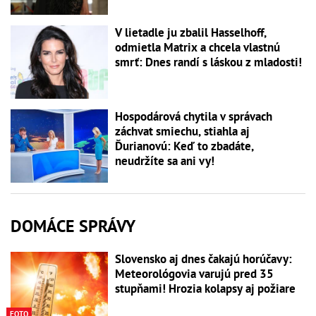
V lietadle ju zbalil Hasselhoff,
odmietla Matrix a chcela vlastnú
smrť: Dnes randí s láskou z mladosti!
Hospodárová chytila v správach
záchvat smiechu, stiahla aj
Ďurianovú: Keď to zbadáte,
neudržíte sa ani vy!
DOMÁCE SPRÁVY
Slovensko aj dnes čakajú horúčavy:
Meteorológovia varujú pred 35
stupňami! Hrozia kolapsy aj požiare
FOTO