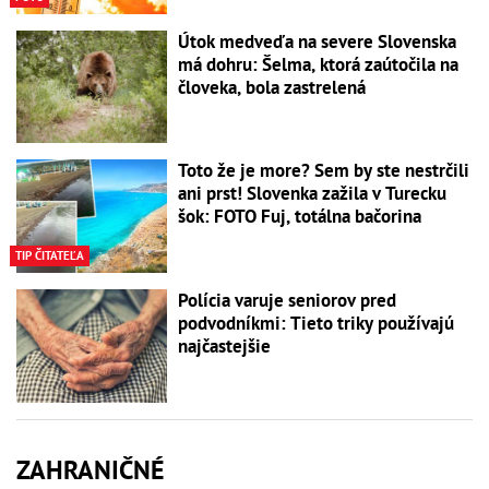
Útok medveďa na severe Slovenska
má dohru: Šelma, ktorá zaútočila na
človeka, bola zastrelená
Toto že je more? Sem by ste nestrčili
ani prst! Slovenka zažila v Turecku
šok: FOTO Fuj, totálna bačorina
TIP ČITATEĽA
Polícia varuje seniorov pred
podvodníkmi: Tieto triky používajú
najčastejšie
ZAHRANIČNÉ