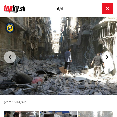
6
/6
(Zdroj: SITA/AP)