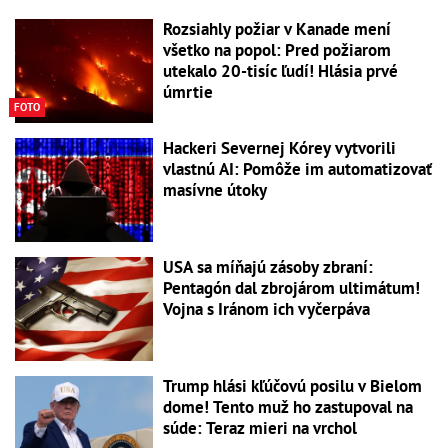
Rozsiahly požiar v Kanade mení
všetko na popol: Pred požiarom
utekalo 20-tisíc ľudí! Hlásia prvé
úmrtie
FOTO
Hackeri Severnej Kórey vytvorili
vlastnú AI: Pomôže im automatizovať
masívne útoky
USA sa míňajú zásoby zbraní:
Pentagón dal zbrojárom ultimátum!
Vojna s Iránom ich vyčerpáva
Trump hlási kľúčovú posilu v Bielom
dome! Tento muž ho zastupoval na
súde: Teraz mieri na vrchol