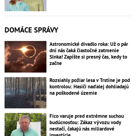
DOMÁCE SPRÁVY
Astronomické divadlo roka: Už o pár
dní nás čaká čiastočné zatmenie
Slnka! Zapíšte si presný čas, kedy to
začne
Rozsiahly požiar lesa v Trstíne je pod
kontrolou: Hasiči naďalej dohliadajú
na poškodené územie
Fico varuje pred extrémne suchou
budúcnosťou: Zákaz vývozu vody
nestačí, čakajú nás miliardové
investície