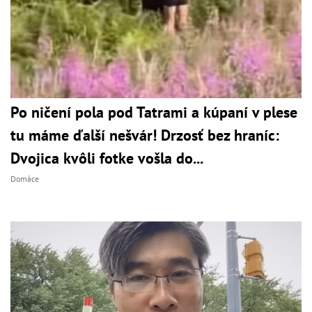
Po ničení pola pod Tatrami a kúpaní v plese
tu máme ďalší nešvár! Drzosť bez hraníc:
Dvojica kvôli fotke vošla do...
Domáce