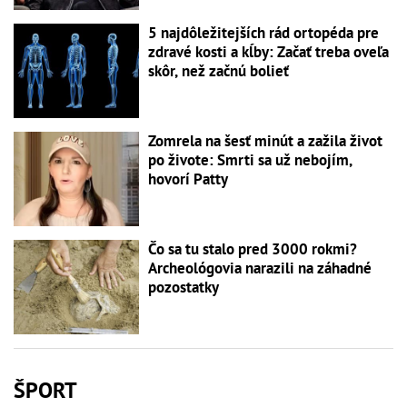
5 najdôležitejších rád ortopéda pre
zdravé kosti a kĺby: Začať treba oveľa
skôr, než začnú bolieť
Zomrela na šesť minút a zažila život
po živote: Smrti sa už nebojím,
hovorí Patty
Čo sa tu stalo pred 3000 rokmi?
Archeológovia narazili na záhadné
pozostatky
ŠPORT