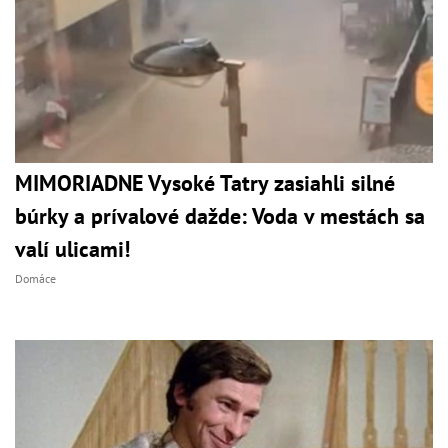
MIMORIADNE Vysoké Tatry zasiahli silné
búrky a prívalové dažde: Voda v mestách sa
valí ulicami!
Domáce