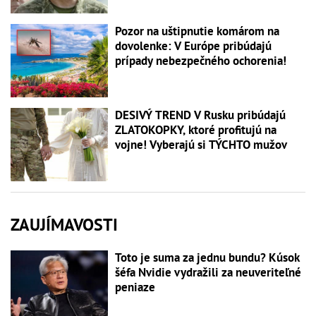
Pozor na uštipnutie komárom na
dovolenke: V Európe pribúdajú
prípady nebezpečného ochorenia!
DESIVÝ TREND V Rusku pribúdajú
ZLATOKOPKY, ktoré profitujú na
vojne! Vyberajú si TÝCHTO mužov
ZAUJÍMAVOSTI
Toto je suma za jednu bundu? Kúsok
šéfa Nvidie vydražili za neuveriteľné
peniaze