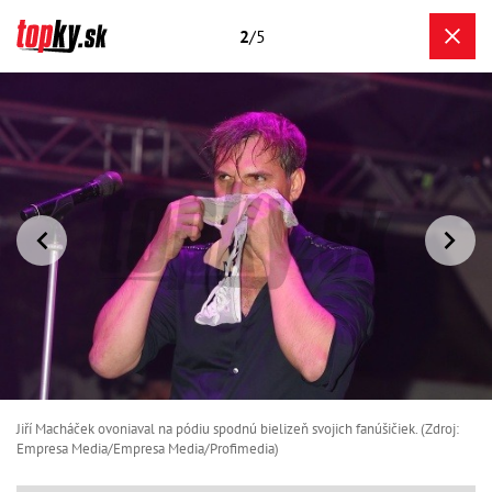
2
/5
Jiří Macháček ovoniaval na pódiu spodnú bielizeň svojich fanúšičiek. (Zdroj:
Empresa Media/Empresa Media/Profimedia)