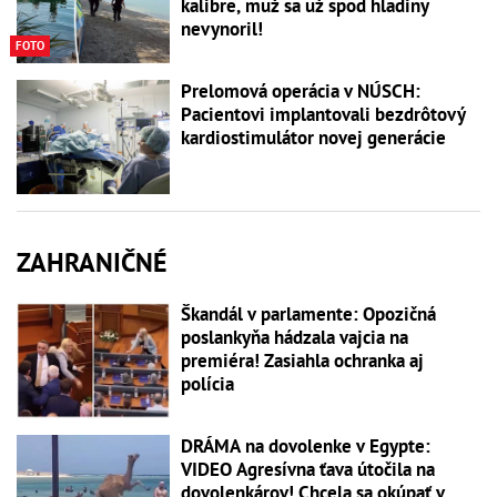
kalibre, muž sa už spod hladiny
nevynoril!
FOTO
Prelomová operácia v NÚSCH:
Pacientovi implantovali bezdrôtový
kardiostimulátor novej generácie
ZAHRANIČNÉ
Škandál v parlamente: Opozičná
poslankyňa hádzala vajcia na
premiéra! Zasiahla ochranka aj
polícia
DRÁMA na dovolenke v Egypte:
VIDEO Agresívna ťava útočila na
dovolenkárov! Chcela sa okúpať v