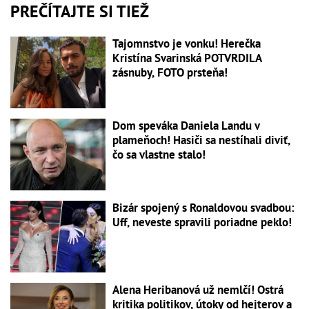
PREČÍTAJTE SI TIEŽ
Tajomnstvo je vonku! Herečka
Kristína Svarinská POTVRDILA
zásnuby, FOTO prsteňa!
Dom speváka Daniela Landu v
plameňoch! Hasiči sa nestíhali diviť,
čo sa vlastne stalo!
Bizár spojený s Ronaldovou svadbou:
Uff, neveste spravili poriadne peklo!
Alena Heribanová už nemlčí! Ostrá
kritika politikov, útoky od hejterov a