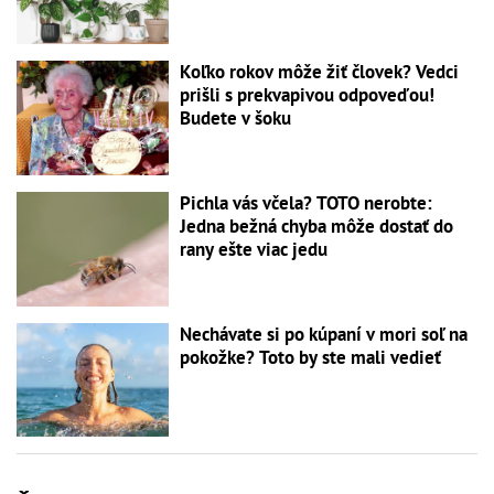
Koľko rokov môže žiť človek? Vedci
prišli s prekvapivou odpoveďou!
Budete v šoku
Pichla vás včela? TOTO nerobte:
Jedna bežná chyba môže dostať do
rany ešte viac jedu
Nechávate si po kúpaní v mori soľ na
pokožke? Toto by ste mali vedieť