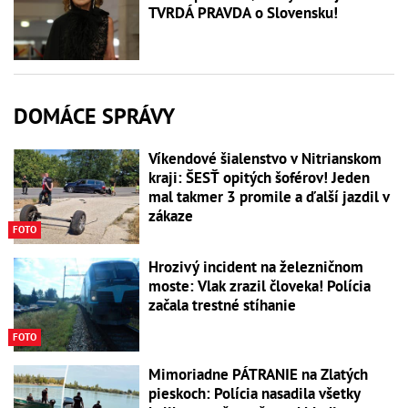
TVRDÁ PRAVDA o Slovensku!
DOMÁCE SPRÁVY
Víkendové šialenstvo v Nitrianskom
kraji: ŠESŤ opitých šoférov! Jeden
mal takmer 3 promile a ďalší jazdil v
zákaze
FOTO
Hrozivý incident na železničnom
moste: Vlak zrazil človeka! Polícia
začala trestné stíhanie
FOTO
Mimoriadne PÁTRANIE na Zlatých
pieskoch: Polícia nasadila všetky