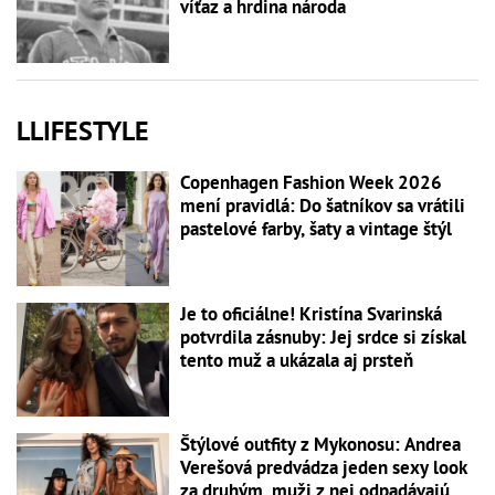
víťaz a hrdina národa
LLIFESTYLE
Copenhagen Fashion Week 2026
mení pravidlá: Do šatníkov sa vrátili
pastelové farby, šaty a vintage štýl
Je to oficiálne! Kristína Svarinská
potvrdila zásnuby: Jej srdce si získal
tento muž a ukázala aj prsteň
Štýlové outfity z Mykonosu: Andrea
Verešová predvádza jeden sexy look
za druhým, muži z nej odpadávajú