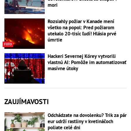
mori
Rozsiahly požiar v Kanade mení
všetko na popol: Pred požiarom
utekalo 20-tisíc ľudí! Hlásia prvé
úmrtie
FOTO
Hackeri Severnej Kórey vytvorili
vlastnú AI: Pomôže im automatizovať
masívne útoky
ZAUJÍMAVOSTI
Odchádzate na dovolenku? Trik za pár
eur udrží rastliny v kvetináčoch
poliate celé dni