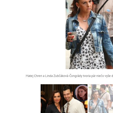
Matej Chren a Linda Zubčáková-Čongrády tvoria pár niečo vyše 