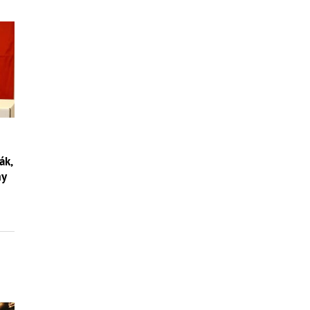
ák,
my