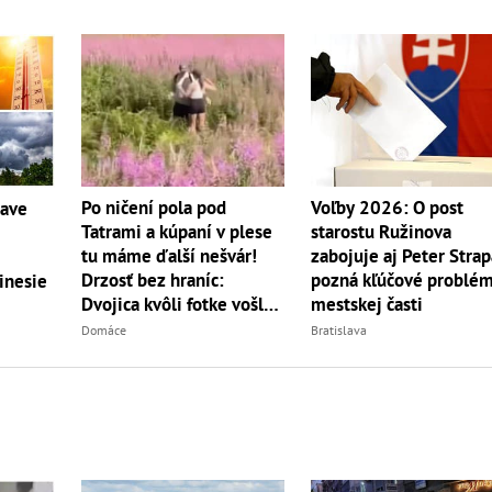
Po ničení pola pod
Voľby 2026: O post
čave
Tatrami a kúpaní v plese
starostu Ružinova
tu máme ďalší nešvár!
zabojuje aj Peter Strap
Drzosť bez hraníc:
pozná kľúčové problé
inesie
Dvojica kvôli fotke vošla
mestskej časti
do...
Domáce
Bratislava