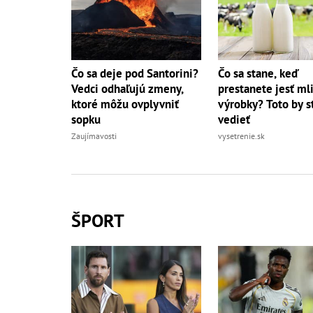
Čo sa deje pod Santorini?
Čo sa stane, keď
Vedci odhaľujú zmeny,
prestanete jesť ml
ktoré môžu ovplyvniť
výrobky? Toto by s
sopku
vedieť
Zaujímavosti
vysetrenie.sk
ŠPORT