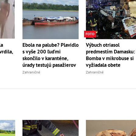
FOTO
la
Ebola na palube? Plavidlo
Výbuch otriasol
rdila,
s vyše 200 ľuďmi
predmestím Damasku:
skončilo v karanténe,
Bomba v mikrobuse si
úrady testujú pasažierov
vyžiadala obete
Zahraničné
Zahraničné