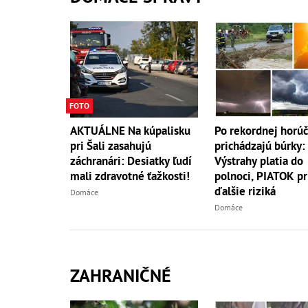
FOTO
AKTUÁLNE Na kúpalisku
Po rekordnej horú
pri Šali zasahujú
prichádzajú búrky:
záchranári: Desiatky ľudí
Výstrahy platia do
mali zdravotné ťažkosti!
polnoci, PIATOK pr
ďalšie riziká
Domáce
Domáce
ZAHRANIČNÉ