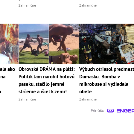
Zahraničné
Zahraničné
ala ako
Obrovská DRÁMA na pláži:
Výbuch otriasol predmes
 na
Politik tam narobil hotovú
Damasku: Bomba v
paseku, stačilo jemné
mikrobuse si vyžiadala
o
strčenie a išiel k zemi!
obete
Zahraničné
Zahraničné