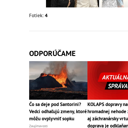
Fotiek:
4
ODPORÚČAME
Čo sa deje pod Santorini?
KOLAPS dopravy na
Vedci odhaľujú zmeny, ktoré
hromadnej nehode 
môžu ovplyvniť sopku
aj záchranársky vrtu
doprava je odklaňa
Zaujímavosti