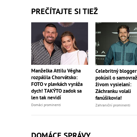
PREČÍTAJTE SI TIEŽ
Manželka Attilu Végha
Celebritný blogger
rozpálila Chorvátsko:
pokúsil o samovra
FOTO v plavkách vyráža
živom vysielaní:
dych! TAKÝTO zadok sa
Záchranku volali
len tak nevidí
fanúšikovia!
Domáci prominenti
Zahraniční prominenti
DOMÁCE SPRÁVY