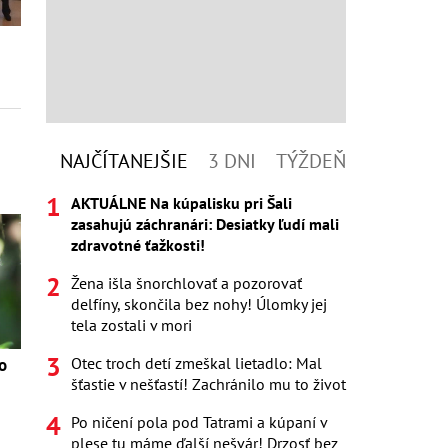
NAJČÍTANEJŠIE
3 DNI
TÝŽDEŇ
AKTUÁLNE Na kúpalisku pri Šali
zasahujú záchranári: Desiatky ľudí mali
zdravotné ťažkosti!
Žena išla šnorchlovať a pozorovať
delfíny, skončila bez nohy! Úlomky jej
tela zostali v mori
Otec troch detí zmeškal lietadlo: Mal
o
šťastie v nešťastí! Zachránilo mu to život
Po ničení pola pod Tatrami a kúpaní v
plese tu máme ďalší nešvár! Drzosť bez