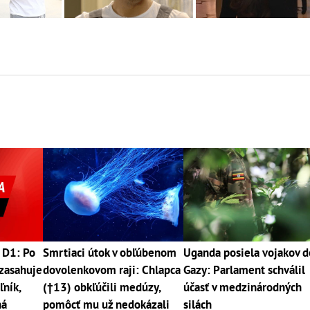
 D1: Po
Smrtiaci útok v obľúbenom
Uganda posiela vojakov d
zasahuje
dovolenkovom raji: Chlapca
Gazy: Parlament schválil
ľník,
(†13) obkľúčili medúzy,
účasť v medzinárodných
ná
pomôcť mu už nedokázali
silách