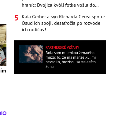
hraníc: Dvojica kvôli fotke vošla do...
Kaia Gerber a syn Richarda Gerea spolu:
Osud ich spojil desaťročia po rozvode
ich rodičov!
PARTNERSKÉ VZŤAHY
Bola som milenkou ženatého
muža: To, že má manželku, mi
nevadilo, hrozbou sa stala táto
žena
tím