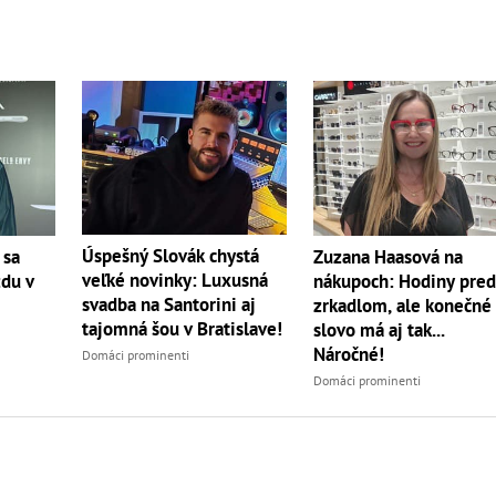
Úspešný Slovák chystá
 sa
Zuzana Haasová na
veľké novinky: Luxusná
ždu v
nákupoch: Hodiny pre
svadba na Santorini aj
zrkadlom, ale konečné
tajomná šou v Bratislave!
slovo má aj tak...
Náročné!
Domáci prominenti
Domáci prominenti