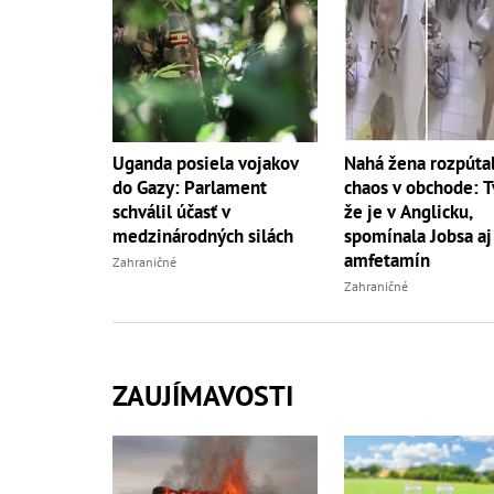
Uganda posiela vojakov
Nahá žena rozpúta
do Gazy: Parlament
chaos v obchode: Tv
schválil účasť v
že je v Anglicku,
medzinárodných silách
spomínala Jobsa aj
amfetamín
Zahraničné
Zahraničné
ZAUJÍMAVOSTI