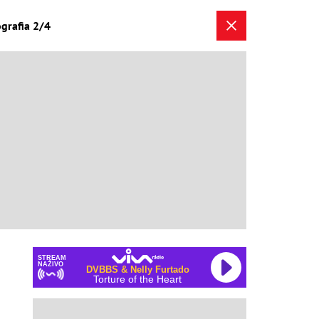
ografia 2/4
STREAM
NAŽIVO
DVBBS & Nelly Furtado
Torture of the Heart