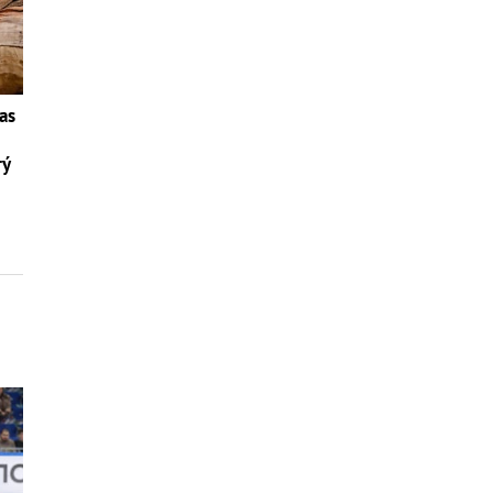
as
rý