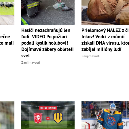
Hasiči nezachraňujú len
Prielomový NÁLEZ z či
iečne
ľudí: VIDEO Po požiari
Inkov! Vedci z múmií
te mali
podali kyslík holubovi!
získali DNA vírusu, kto
Dojímavé zábery obleteli
zabíjal milióny ľudí
svet
Zaujímavosti
Zaujímavosti