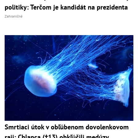
politiky: Terčom je kandidát na prezidenta
Zahraničné
Smrtiaci útok v obľúbenom dovolenkovom
raji: Chlapca (†13) obkľúčili medúzy,