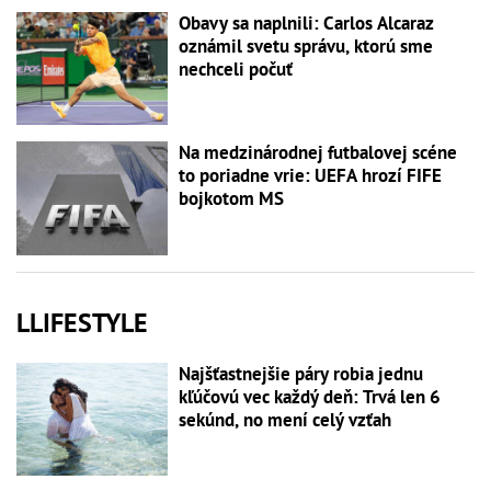
Obavy sa naplnili: Carlos Alcaraz
oznámil svetu správu, ktorú sme
nechceli počuť
Na medzinárodnej futbalovej scéne
to poriadne vrie: UEFA hrozí FIFE
bojkotom MS
LLIFESTYLE
Najšťastnejšie páry robia jednu
kľúčovú vec každý deň: Trvá len 6
sekúnd, no mení celý vzťah