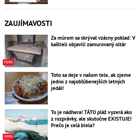
ZAUJÍMAVOSTI
Za múrom sa skrýval vzácny poklad: V
kaštieli objavili zamurovaný oltár
FOTO
Toto sa deje v našom tele, ak zjeme
jedno z najobľúbenejších letných
jedál!
To je nádhera! TÁTO pláž vyzerá ako
z rozprávky, ale skutočne EXISTUJE!
Prečo je celá biela?
FOTO