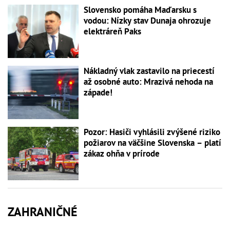
Slovensko pomáha Maďarsku s
vodou: Nízky stav Dunaja ohrozuje
elektráreň Paks
Nákladný vlak zastavilo na priecestí
až osobné auto: Mrazivá nehoda na
západe!
Pozor: Hasiči vyhlásili zvýšené riziko
požiarov na väčšine Slovenska – platí
zákaz ohňa v prírode
ZAHRANIČNÉ