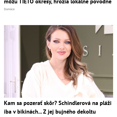
môžu TIETO okresy, hrozia lokálne povodne
Domáce
Kam sa pozerať skôr? Schindlerová na pláži
iba v bikinách... Z jej bujného dekoltu