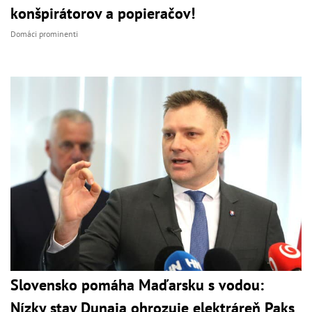
konšpirátorov a popieračov!
Domáci prominenti
Slovensko pomáha Maďarsku s vodou:
Nízky stav Dunaja ohrozuje elektráreň Paks