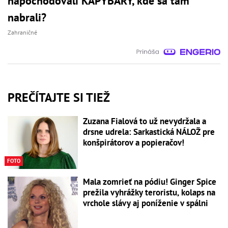
napochodovali KAPYBARY, kde sa tam
nabrali?
Zahraničné
PREČÍTAJTE SI TIEŽ
Zuzana Fialová to už nevydržala a
drsne udrela: Sarkastická NÁLOŽ pre
konšpirátorov a popieračov!
FOTO
Mala zomrieť na pódiu! Ginger Spice
prežila vyhrážky teroristu, kolaps na
vrchole slávy aj poníženie v spálni