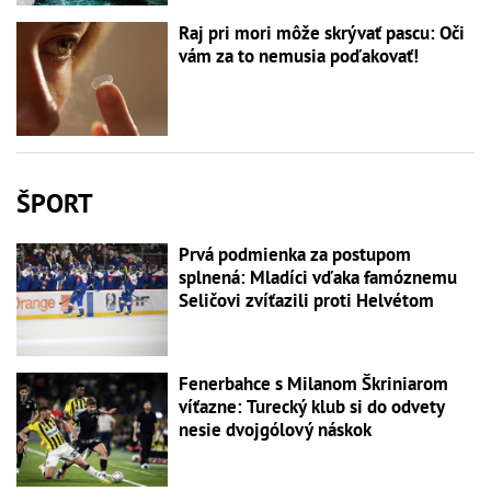
Raj pri mori môže skrývať pascu: Oči
vám za to nemusia poďakovať!
ŠPORT
Prvá podmienka za postupom
splnená: Mladíci vďaka famóznemu
Seličovi zvíťazili proti Helvétom
Fenerbahce s Milanom Škriniarom
víťazne: Turecký klub si do odvety
nesie dvojgólový náskok