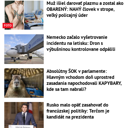
Muž išiel darovať plazmu a zostal ako
OBARENÝ: NAHÝ človek v strope,
veľký policajný úder
FOTO
Nemecko začalo vyšetrovanie
incidentu na letisku: Dron s
výbušninou kontrolovane odpálili
Absolútny ŠOK v parlamente:
Hlavným vchodom doň uprostred
zasadania napochodovali KAPYBARY,
kde sa tam nabrali?
Rusko malo opäť zasahovať do
francúzskej politiky: Terčom je
kandidát na prezidenta