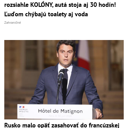
rozsiahle KOLÓNY, autá stoja aj 30 hodín!
Ľuďom chýbajú toalety aj voda
Zahraničné
Rusko malo opäť zasahovať do francúzskej