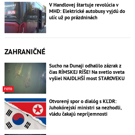
V Handlovej štartuje revolúcia v
MHD: Elektrické autobusy vyjdú do
ulíc už po prázdninách
ZAHRANIČNÉ
Sucho na Dunaji odhalilo zázrak z
čias RÍMSKEJ RÍŠE! Na svetlo sveta
vyšiel NAJDLHŠÍ most STAROVEKU
FOTO
Otvorený spor o dialóg s KĽDR:
Juhokórejskí ministri sa nezhodli,
vládu čakajú nepríjemnosti