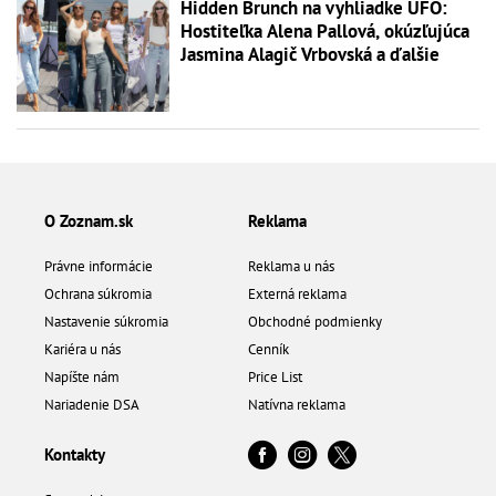
Hidden Brunch na vyhliadke UFO:
Hostiteľka Alena Pallová, okúzľujúca
Jasmina Alagič Vrbovská a ďalšie
O Zoznam.sk
Reklama
Právne informácie
Reklama u nás
Ochrana súkromia
Externá reklama
Nastavenie súkromia
Obchodné podmienky
Kariéra u nás
Cenník
Napíšte nám
Price List
Nariadenie DSA
Natívna reklama
Kontakty