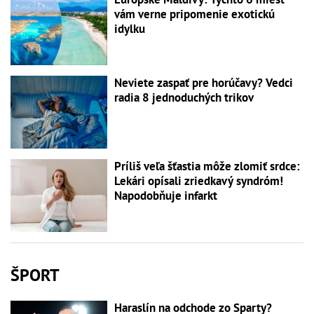
vám verne pripomenie exotickú
idylku
Neviete zaspať pre horúčavy? Vedci
radia 8 jednoduchých trikov
Príliš veľa šťastia môže zlomiť srdce:
Lekári opísali zriedkavý syndróm!
Napodobňuje infarkt
ŠPORT
Haraslín na odchode zo Sparty?