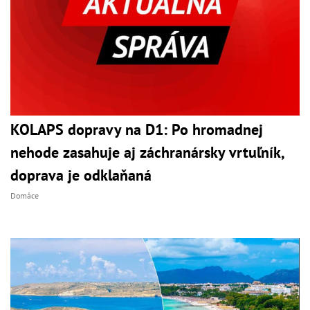
KOLAPS dopravy na D1: Po hromadnej
nehode zasahuje aj záchranársky vrtuľník,
doprava je odklaňaná
Domáce