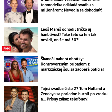
topmodelka odkladá svadbu s
milionárom: Nevedia sa dohodnúť
Leoš Mareš odhodil tričko aj
hanblivosť! Také telo sa len tak
nevidí, on že má 50?!
FOTO
Škandál naberá obrátky:
Kontroverzným prípadom z
markizáckej šou sa zaoberá polícia!
Tajná svadba číslo 2? Tom Holland a
Zendaya sa poriadne buchli po vrecku
a... Prísny zákaz telefónov!