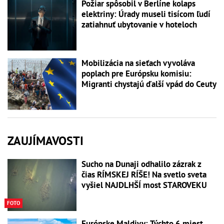
Požiar spôsobil v Berlíne kolaps
elektriny: Úrady museli tisícom ľudí
zatiahnuť ubytovanie v hoteloch
Mobilizácia na sieťach vyvoláva
poplach pre Európsku komisiu:
Migranti chystajú ďalší vpád do Ceuty
ZAUJÍMAVOSTI
Sucho na Dunaji odhalilo zázrak z
čias RÍMSKEJ RÍŠE! Na svetlo sveta
vyšiel NAJDLHŠÍ most STAROVEKU
FOTO
Európske Maldivy: Týchto 6 miest