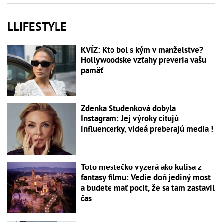
LLIFESTYLE
KVÍZ: Kto bol s kým v manželstve?
Hollywoodske vzťahy preveria vašu
pamäť
Zdenka Studenková dobyla
Instagram: Jej výroky citujú
influencerky, videá preberajú media !
Toto mestečko vyzerá ako kulisa z
fantasy filmu: Vedie doň jediný most
a budete mať pocit, že sa tam zastavil
čas