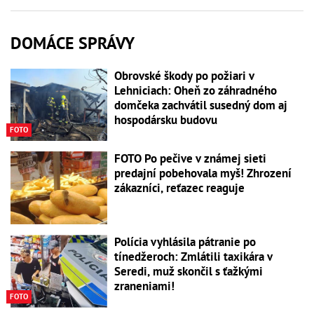
DOMÁCE SPRÁVY
Obrovské škody po požiari v
Lehniciach: Oheň zo záhradného
domčeka zachvátil susedný dom aj
hospodársku budovu
FOTO
FOTO Po pečive v známej sieti
predajní pobehovala myš! Zhrození
zákazníci, reťazec reaguje
Polícia vyhlásila pátranie po
tínedžeroch: Zmlátili taxikára v
Seredi, muž skončil s ťažkými
zraneniami!
FOTO