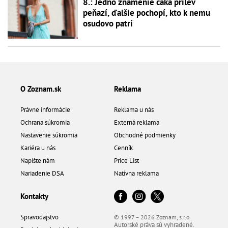
8.: Jedno znamenie čaká prílev
peňazí, ďalšie pochopí, kto k nemu
osudovo patrí
O Zoznam.sk
Reklama
Právne informácie
Reklama u nás
Ochrana súkromia
Externá reklama
Nastavenie súkromia
Obchodné podmienky
Kariéra u nás
Cenník
Napíšte nám
Price List
Nariadenie DSA
Natívna reklama
Kontakty
Spravodajstvo
© 1997 – 2026 Zoznam, s.r.o.
Autorské práva sú vyhradené.