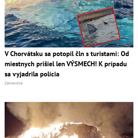
V Chorvátsku sa potopil čln s turistami: Od
miestnych prišiel len VÝSMECH! K prípadu
sa vyjadrila polícia
Zahraničné