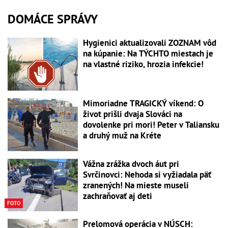
DOMÁCE SPRÁVY
Hygienici aktualizovali ZOZNAM vôd
na kúpanie: Na TÝCHTO miestach je
na vlastné riziko, hrozia infekcie!
Mimoriadne TRAGICKÝ víkend: O
život prišli dvaja Slováci na
dovolenke pri mori! Peter v Taliansku
a druhý muž na Kréte
Vážna zrážka dvoch áut pri
Svrčinovci: Nehoda si vyžiadala päť
zranených! Na mieste museli
zachraňovať aj deti
FOTO
Prelomová operácia v NÚSCH: