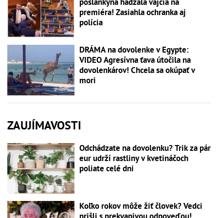
poslankyňa hádzala vajcia na
premiéra! Zasiahla ochranka aj
polícia
DRÁMA na dovolenke v Egypte:
VIDEO Agresívna ťava útočila na
dovolenkárov! Chcela sa okúpať v
mori
ZAUJÍMAVOSTI
Odchádzate na dovolenku? Trik za pár
eur udrží rastliny v kvetináčoch
poliate celé dni
Koľko rokov môže žiť človek? Vedci
prišli s prekvapivou odpoveďou!