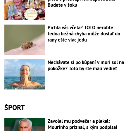
Budete v šoku
Pichla vás včela? TOTO nerobte:
Jedna bežná chyba môže dostať do
rany ešte viac jedu
Nechávate si po kúpaní v mori soľ na
pokožke? Toto by ste mali vedieť
ŠPORT
Zavolal mu podvečer a plakal:
Mourinho priznal, s kým podpísal