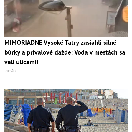
MIMORIADNE Vysoké Tatry zasiahli silné
búrky a prívalové dažde: Voda v mestách sa
valí ulicami!
Domáce