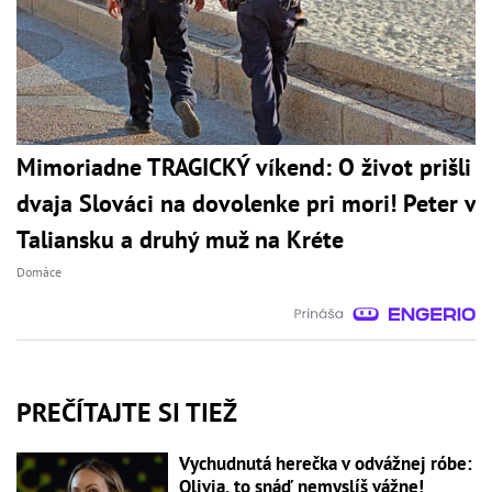
Mimoriadne TRAGICKÝ víkend: O život prišli
dvaja Slováci na dovolenke pri mori! Peter v
Taliansku a druhý muž na Kréte
Domáce
PREČÍTAJTE SI TIEŽ
Vychudnutá herečka v odvážnej róbe:
Olivia, to snáď nemyslíš vážne!