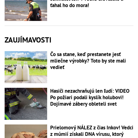
ťahal ho do mora!
ZAUJÍMAVOSTI
Čo sa stane, keď prestanete jesť
mliečne výrobky? Toto by ste mali
vedieť
Hasiči nezachraňujú len ľudí: VIDEO
Po požiari podali kyslík holubovi!
Dojímavé zábery obleteli svet
Prielomový NÁLEZ z čias Inkov! Vedci
z múmií získali DNA vírusu, ktorý