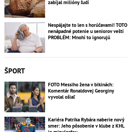
zabíjal milióny ľudí
Nespájajte to len s horúčavami! TOTO
nenápadné potenie u seniorov veští
PROBLÉM: Mnohí to ignorujú
ŠPORT
FOTO Messiho žena v bikinách:
Komentár Ronaldovej Georginy
vyvolal ošiaľ
Kariéra Patrika Rybára naberie nový
smer: Jeho pôsobenie v klube z KHL
je minulosťou