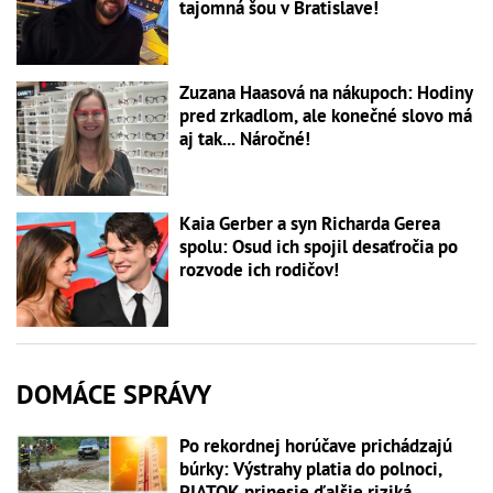
tajomná šou v Bratislave!
Zuzana Haasová na nákupoch: Hodiny
pred zrkadlom, ale konečné slovo má
aj tak... Náročné!
Kaia Gerber a syn Richarda Gerea
spolu: Osud ich spojil desaťročia po
rozvode ich rodičov!
DOMÁCE SPRÁVY
Po rekordnej horúčave prichádzajú
búrky: Výstrahy platia do polnoci,
PIATOK prinesie ďalšie riziká