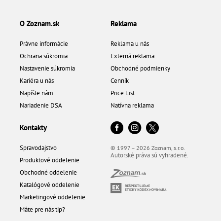
O Zoznam.sk
Reklama
Právne informácie
Reklama u nás
Ochrana súkromia
Externá reklama
Nastavenie súkromia
Obchodné podmienky
Kariéra u nás
Cenník
Napíšte nám
Price List
Nariadenie DSA
Natívna reklama
Kontakty
Spravodajstvo
© 1997 – 2026 Zoznam, s.r.o.
Autorské práva sú vyhradené.
Produktové oddelenie
Obchodné oddelenie
Katalógové oddelenie
Marketingové oddelenie
Máte pre nás tip?