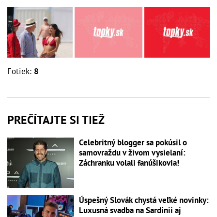
Fotiek:
8
PREČÍTAJTE SI TIEŽ
Celebritný blogger sa pokúsil o
samovraždu v živom vysielaní:
Záchranku volali fanúšikovia!
Úspešný Slovák chystá veľké novinky:
Luxusná svadba na Sardínii aj