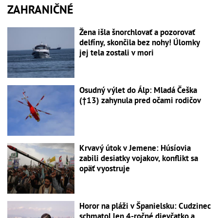
ZAHRANIČNÉ
Žena išla šnorchlovať a pozorovať
delfíny, skončila bez nohy! Úlomky
jej tela zostali v mori
Osudný výlet do Álp: Mladá Češka
(†13) zahynula pred očami rodičov
Krvavý útok v Jemene: Húsíovia
zabili desiatky vojakov, konflikt sa
opäť vyostruje
Horor na pláži v Španielsku: Cudzinec
schmatol len 4-ročné dievčatko a