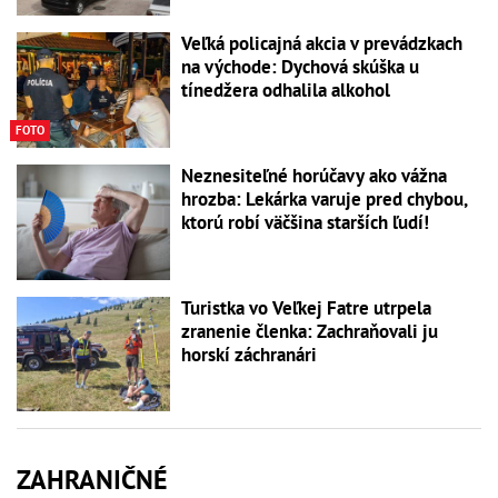
Veľká policajná akcia v prevádzkach
na východe: Dychová skúška u
tínedžera odhalila alkohol
FOTO
Neznesiteľné horúčavy ako vážna
hrozba: Lekárka varuje pred chybou,
ktorú robí väčšina starších ľudí!
Turistka vo Veľkej Fatre utrpela
zranenie členka: Zachraňovali ju
horskí záchranári
ZAHRANIČNÉ