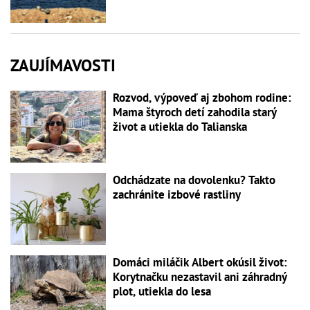
ZAUJÍMAVOSTI
Rozvod, výpoveď aj zbohom rodine:
Mama štyroch detí zahodila starý
život a utiekla do Talianska
Odchádzate na dovolenku? Takto
zachránite izbové rastliny
Domáci miláčik Albert okúsil život:
Korytnačku nezastavil ani záhradný
plot, utiekla do lesa