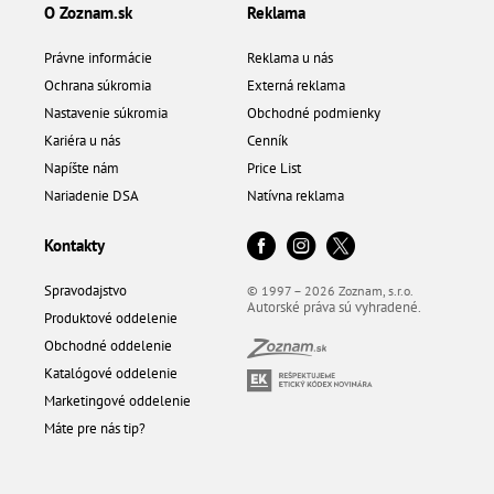
O Zoznam.sk
Reklama
Právne informácie
Reklama u nás
Ochrana súkromia
Externá reklama
Nastavenie súkromia
Obchodné podmienky
Kariéra u nás
Cenník
Napíšte nám
Price List
Nariadenie DSA
Natívna reklama
Kontakty
Spravodajstvo
© 1997 – 2026 Zoznam, s.r.o.
Autorské práva sú vyhradené.
Produktové oddelenie
Obchodné oddelenie
Katalógové oddelenie
Marketingové oddelenie
Máte pre nás tip?