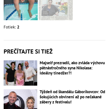
Fotiek:
2
PREČÍTAJTE SI TIEŽ
Majself prezradil, ako zvláda výchovu
pätnásťročného syna Nikolasa:
Ideálny tínedžer?!
Týždeň od škandálu Gáboríkovcov: Od
šokujúcich obvinení až po nečakané
zábery z festivalu!