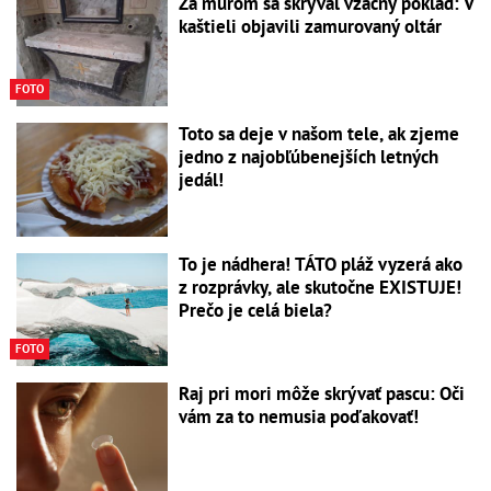
Za múrom sa skrýval vzácny poklad: V
kaštieli objavili zamurovaný oltár
FOTO
Toto sa deje v našom tele, ak zjeme
jedno z najobľúbenejších letných
jedál!
To je nádhera! TÁTO pláž vyzerá ako
z rozprávky, ale skutočne EXISTUJE!
Prečo je celá biela?
FOTO
Raj pri mori môže skrývať pascu: Oči
vám za to nemusia poďakovať!