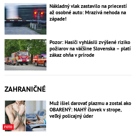
Nákladný vlak zastavilo na priecestí
až osobné auto: Mrazivá nehoda na
západe!
Pozor: Hasiči vyhlásili zvýšené riziko
požiarov na väčšine Slovenska – platí
zákaz ohňa v prírode
ZAHRANIČNÉ
Muž išiel darovať plazmu a zostal ako
OBARENÝ: NAHÝ človek v strope,
veľký policajný úder
FOTO