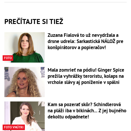
PREČÍTAJTE SI TIEŽ
Zuzana Fialová to už nevydržala a
drsne udrela: Sarkastická NÁLOŽ pre
konšpirátorov a popieračov!
FOTO
Mala zomrieť na pódiu! Ginger Spice
prežila vyhrážky teroristu, kolaps na
vrchole slávy aj poníženie v spálni
Kam sa pozerať skôr? Schindlerová
na pláži iba v bikinách... Z jej bujného
dekoltu odpadnete!
FOTO VNÚTRI