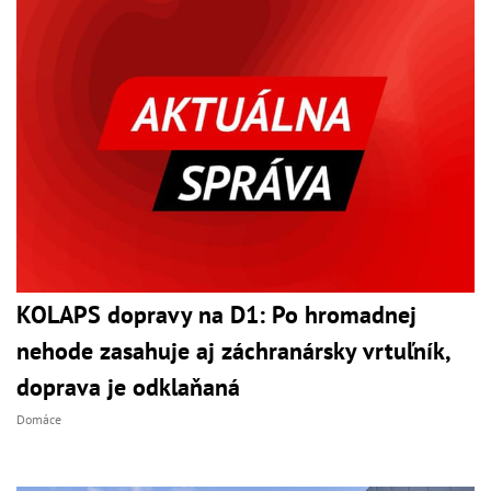
KOLAPS dopravy na D1: Po hromadnej
nehode zasahuje aj záchranársky vrtuľník,
doprava je odklaňaná
Domáce