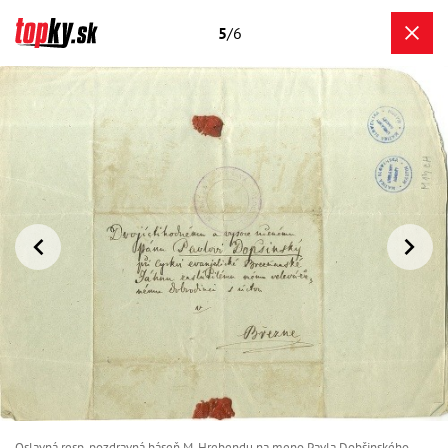
5
/6
Oslavná resp. pozdravná báseň M. Hrebendu na meno Pavla Dobšinského