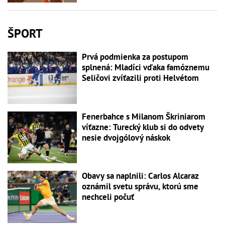
ŠPORT
Prvá podmienka za postupom
splnená: Mladíci vďaka famóznemu
Seličovi zvíťazili proti Helvétom
Fenerbahce s Milanom Škriniarom
víťazne: Turecký klub si do odvety
nesie dvojgólový náskok
Obavy sa naplnili: Carlos Alcaraz
oznámil svetu správu, ktorú sme
nechceli počuť