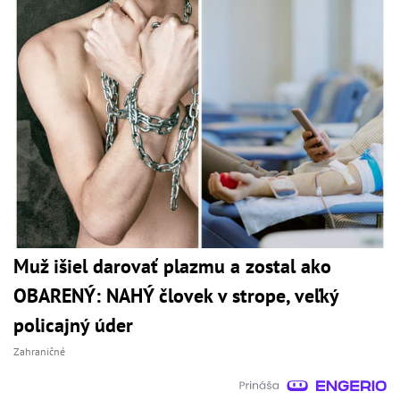
Muž išiel darovať plazmu a zostal ako
OBARENÝ: NAHÝ človek v strope, veľký
policajný úder
Zahraničné