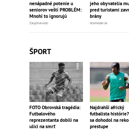
nenápadné potenie u
jeho obyvatelia mu
seniorov veští PROBLÉM:
pred turistami zavr
Mnohí to ignorujú
brány
Zaujímavosti
dromedar.sk
ŠPORT
FOTO Obrovská tragédia:
Najdrahší africký
Futbalového
futbalista histórie
reprezentanta dobili na
sa dohodol na rek
ulici na smrť
prestupe