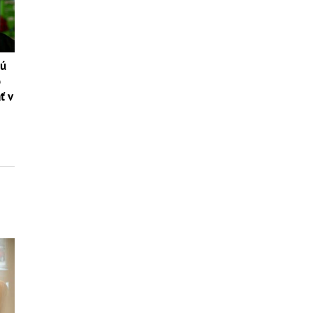
tú
o
ť v