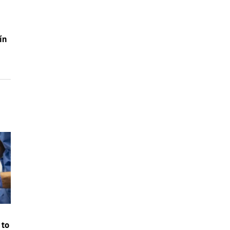
ín
 to