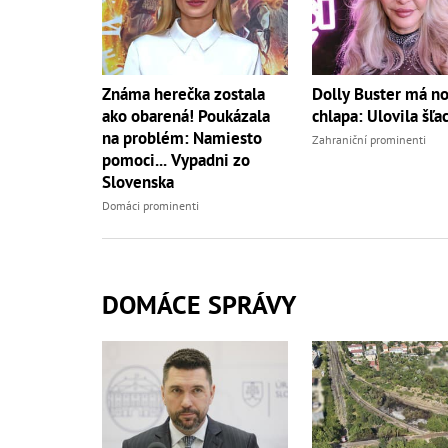
Známa herečka zostala
Dolly Buster má n
ako obarená! Poukázala
chlapa: Ulovila šľac
na problém: Namiesto
Zahraniční prominenti
pomoci... Vypadni zo
Slovenska
Domáci prominenti
DOMÁCE SPRÁVY