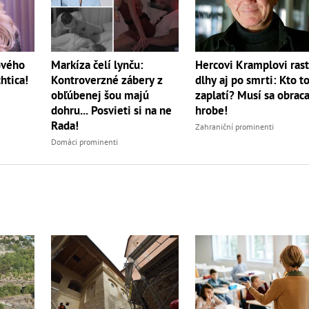
Hercovi Kramplovi ras
ového
Markíza čelí lynču:
dlhy aj po smrti: Kto t
htica!
Kontroverzné zábery z
zaplatí? Musí sa obraca
obľúbenej šou majú
hrobe!
dohru... Posvieti si na ne
Rada!
Zahraniční prominenti
Domáci prominenti