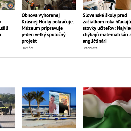
Slovenské školy pred
Obnova vyhorenej
v
začiatkom roka hľadaj
Krásnej Hôrky pokračuje:
šili
stovky učiteľov: Najvia
Múzeum pripravuje
u
chýbajú matematikári 
jeden veľký spoločný
angličtinári
projekt
Bratislava
Domáce