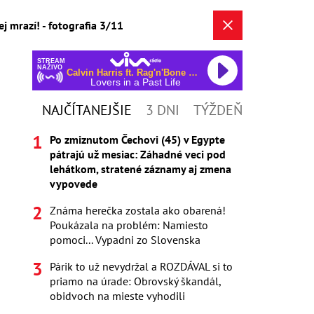
j mrazí! - fotografia 3/11
STREAM
NAŽIVO
Calvin Harris ft. Rag'n'Bone Man
Lovers in a Past Life
NAJČÍTANEJŠIE
3 DNI
TÝŽDEŇ
Po zmiznutom Čechovi (45) v Egypte
pátrajú už mesiac: Záhadné veci pod
lehátkom, stratené záznamy aj zmena
vypovede
Známa herečka zostala ako obarená!
Poukázala na problém: Namiesto
pomoci... Vypadni zo Slovenska
Párik to už nevydržal a ROZDÁVAL si to
priamo na úrade: Obrovský škandál,
obidvoch na mieste vyhodili