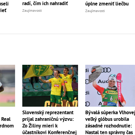
radí, čím ich nahradiť
seli
úplne zmeniť liečbu
ieť
Zaujímavosti
Zaujímavosti
Slovenský reprezentant
Bývalá súperka Vlhove
? Real
prijal zahraničnú výzvu:
veľký glóbus urobila
ordnom
Zo Žiliny mieri k
zásadné rozhodnutie:
účastníkovi Konferenčnej
Nastal ten správny čas