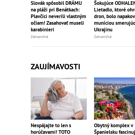
Slovák spôsobil DRÁMU
Šokujúce ODHALEN
na pláži pri Benátkach:
Lietadlo, ktoré oh
Plavčíci neverili vlastným
dron, bolo napako
očiam! Zasahovať museli
muníciou smerujúc
karabinieri
Ukrajinu
Zahraničné
Zahraničné
ZAUJÍMAVOSTI
Nespájajte to len s
Obytný komplex v
horúčavami! TOTO
Španielsku fascinuj