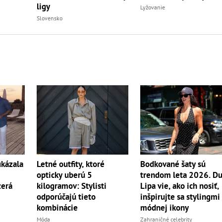
ligy
Lyžovanie
Slovensko
ukázala
Letné outfity, ktoré
Bodkované šaty sú
opticky uberú 5
trendom leta 2026. D
zerá
kilogramov: Stylisti
Lipa vie, ako ich nosiť,
odporúčajú tieto
inšpirujte sa stylingmi
kombinácie
módnej ikony
Móda
Zahraničné celebrity