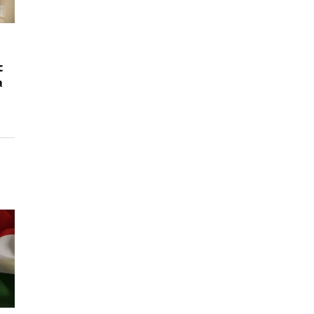
ú
c
a