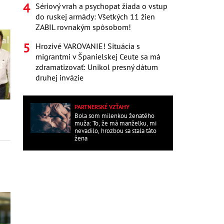
Sériový vrah a psychopat žiada o vstup
do ruskej armády: Všetkých 11 žien
ZABIL rovnakým spôsobom!
Hrozivé VAROVANIE! Situácia s
migrantmi v Španielskej Ceute sa má
zdramatizovať: Unikol presný dátum
druhej invázie
PARTNERSKÉ VZŤAHY
Bola som milenkou ženatého
muža: To, že má manželku, mi
nevadilo, hrozbou sa stala táto
žena