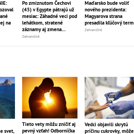
IE:
Po zmiznutom Čechovi
Maďarsko bude voliť
rozoval
(45) v Egypte pátrajú už
nového prezidenta:
vané
mesiac: Záhadné veci pod
Magyarova strana
ej na
lehátkom, stratené
presadila kľúčový term
záznamy aj zmena
Zahraničné
vypovede
Zahraničné
Tieto vety môžu zničiť aj
Vedci objavili skrytú
pevný vzťah! Odborníčka
e svet,
príčinu cukrovky, môže