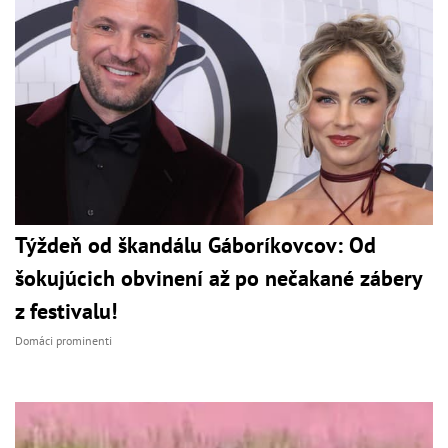
Týždeň od škandálu Gáboríkovcov: Od
šokujúcich obvinení až po nečakané zábery
z festivalu!
Domáci prominenti