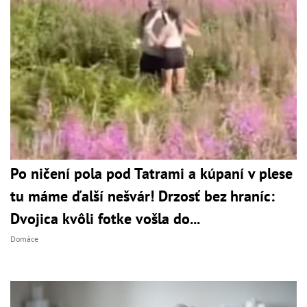
Po ničení pola pod Tatrami a kúpaní v plese
tu máme ďalší nešvár! Drzosť bez hraníc:
Dvojica kvôli fotke vošla do...
Domáce