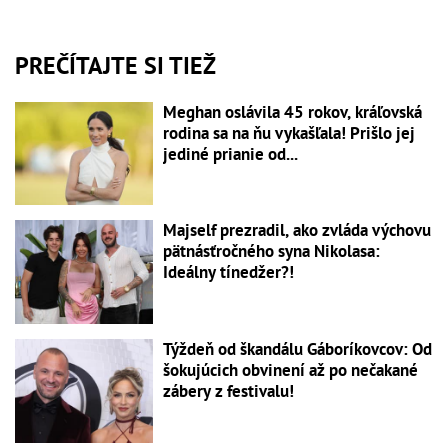
PREČÍTAJTE SI TIEŽ
Meghan oslávila 45 rokov, kráľovská
rodina sa na ňu vykašľala! Prišlo jej
jediné prianie od...
Majself prezradil, ako zvláda výchovu
pätnásťročného syna Nikolasa:
Ideálny tínedžer?!
Týždeň od škandálu Gáboríkovcov: Od
šokujúcich obvinení až po nečakané
zábery z festivalu!