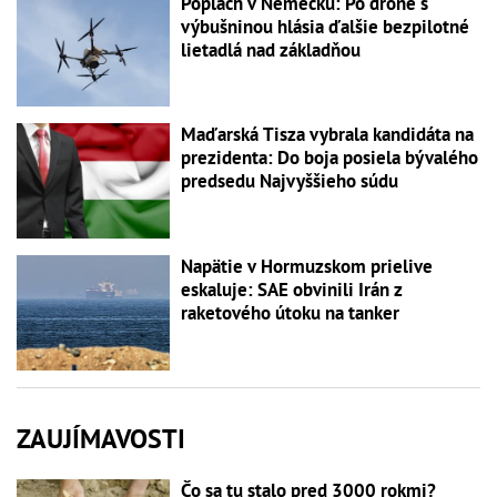
Poplach v Nemecku: Po drone s
výbušninou hlásia ďalšie bezpilotné
lietadlá nad základňou
Maďarská Tisza vybrala kandidáta na
prezidenta: Do boja posiela bývalého
predsedu Najvyššieho súdu
Napätie v Hormuzskom prielive
eskaluje: SAE obvinili Irán z
raketového útoku na tanker
ZAUJÍMAVOSTI
Čo sa tu stalo pred 3000 rokmi?