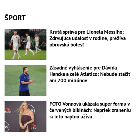
ŠPORT
Krutá správa pre Lionela Messiho:
Zdrvujúca udalosť v rodine, prežíva
obrovskú bolesť
Zásadné vyhlásenie pre Dávida
Hancka a celé Atlético: Nebude stačiť
ani 200 miliónov
FOTO Vonnová ukázala super formu v
červených bikinách: Napriek zraneniu
si leto naplno užíva