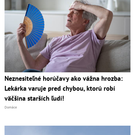
Neznesiteľné horúčavy ako vážna hrozba:
Lekárka varuje pred chybou, ktorú robí
väčšina starších ľudí!
Domáce