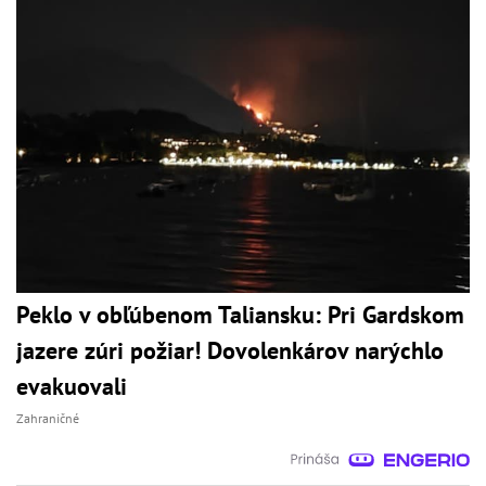
Peklo v obľúbenom Taliansku: Pri Gardskom
jazere zúri požiar! Dovolenkárov narýchlo
evakuovali
Zahraničné