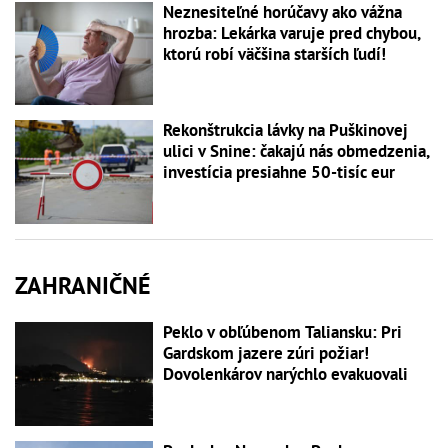
Neznesiteľné horúčavy ako vážna
hrozba: Lekárka varuje pred chybou,
ktorú robí väčšina starších ľudí!
Rekonštrukcia lávky na Puškinovej
ulici v Snine: čakajú nás obmedzenia,
investícia presiahne 50-tisíc eur
ZAHRANIČNÉ
Peklo v obľúbenom Taliansku: Pri
Gardskom jazere zúri požiar!
Dovolenkárov narýchlo evakuovali