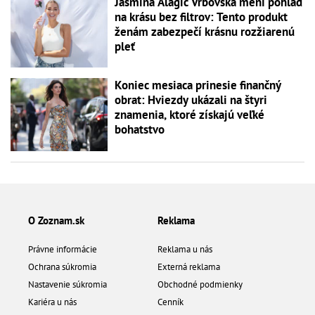
Jasmina Alagič Vrbovská mení pohľad
na krásu bez filtrov: Tento produkt
ženám zabezpečí krásnu rozžiarenú
pleť
Koniec mesiaca prinesie finančný
obrat: Hviezdy ukázali na štyri
znamenia, ktoré získajú veľké
bohatstvo
O Zoznam.sk
Reklama
Právne informácie
Reklama u nás
Ochrana súkromia
Externá reklama
Nastavenie súkromia
Obchodné podmienky
Kariéra u nás
Cenník