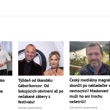
Český mediálny magná
ako
Týždeň od škandálu
skončil po nakladačke 
Gáboríkovcov: Od
nemocnici! Maskovaní
na
šokujúcich obvinení až po
muži ho ani trochu
nečakané zábery z
nešetrili!
festivalu!
Zahraniční prominenti
Domáci prominenti