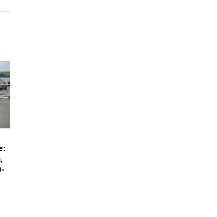
e:
,
0-