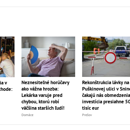
Neznesiteľné horúčavy
Rekonštrukcia lávky na
ia v
ako vážna hrozba:
Puškinovej ulici v Snin
chode:
Lekárka varuje pred
čakajú nás obmedzenia
chybou, ktorú robí
investícia presiahne 5
väčšina starších ľudí!
tisíc eur
Domáce
Prešov