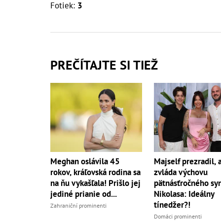
Fotiek:
3
PREČÍTAJTE SI TIEŽ
Meghan oslávila 45
Majself prezradil, 
rokov, kráľovská rodina sa
zvláda výchovu
na ňu vykašľala! Prišlo jej
pätnásťročného sy
jediné prianie od...
Nikolasa: Ideálny
tínedžer?!
Zahraniční prominenti
Domáci prominenti