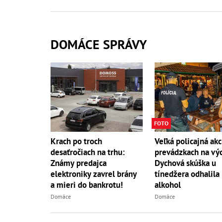
DOMÁCE SPRÁVY
FOTO
Krach po troch
Veľká policajná akc
desaťročiach na trhu:
prevádzkach na vý
Známy predajca
Dychová skúška u
elektroniky zavrel brány
tínedžera odhalila
a mieri do bankrotu!
alkohol
Domáce
Domáce