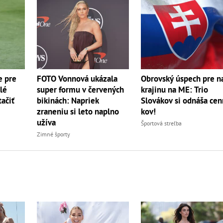
e pre
FOTO Vonnová ukázala
Obrovský úspech pre n
lé
super formu v červených
krajinu na ME: Trio
tačiť
bikinách: Napriek
Slovákov si odnáša ce
zraneniu si leto naplno
kov!
užíva
Športová streľba
Zimné športy