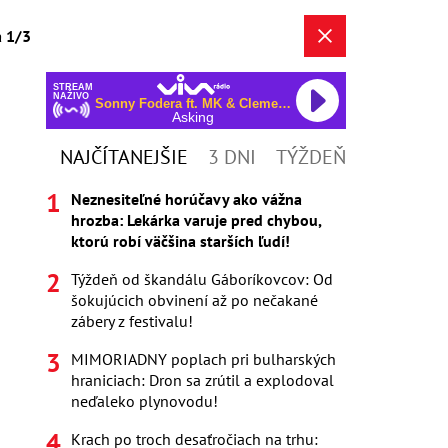
a 1/3
STREAM
NAŽIVO
Sonny Fodera ft. MK & Clementine Douglas
Asking
NAJČÍTANEJŠIE
3 DNI
TÝŽDEŇ
Neznesiteľné horúčavy ako vážna
hrozba: Lekárka varuje pred chybou,
ktorú robí väčšina starších ľudí!
Týždeň od škandálu Gáboríkovcov: Od
šokujúcich obvinení až po nečakané
zábery z festivalu!
MIMORIADNY poplach pri bulharských
hraniciach: Dron sa zrútil a explodoval
neďaleko plynovodu!
Krach po troch desaťročiach na trhu: