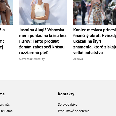
7 a
Jasmina Alagič Vrbovská
Koniec mesiaca prines
mení pohľad na krásu bez
finančný obrat: Hviezd
m:
filtrov: Tento produkt
ukázali na štyri
ej
ženám zabezpečí krásnu
znamenia, ktoré získaj
rozžiarenú pleť
veľké bohatstvo
Slovenské celebrity
Zábava
ama
Kontakty
a u nás
Spravodajstvo
á reklama
Produktové oddelenie