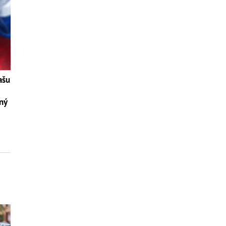
ašu
nný