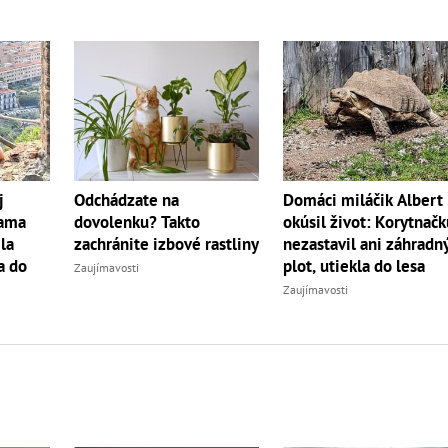
Domáci miláčik Albert
j
Odchádzate na
okúsil život: Korytnač
Mama
dovolenku? Takto
nezastavil ani záhradn
la
zachránite izbové rastliny
plot, utiekla do lesa
a do
Zaujímavosti
Zaujímavosti