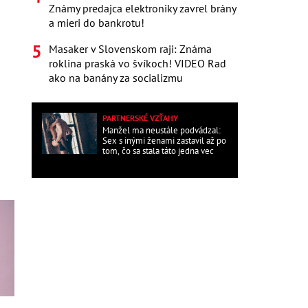
Známy predajca elektroniky zavrel brány
a mieri do bankrotu!
Masaker v Slovenskom raji: Známa
roklina praská vo švíkoch! VIDEO Rad
ako na banány za socializmu
PARTNERSKÉ VZŤAHY
Manžel ma neustále podvádzal:
Sex s inými ženami zastavil až po
tom, čo sa stala táto jedna vec