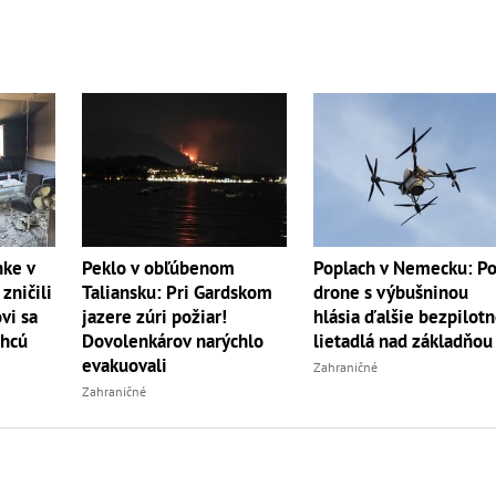
nke v
Peklo v obľúbenom
Poplach v Nemecku: P
zničili
Taliansku: Pri Gardskom
drone s výbušninou
vi sa
jazere zúri požiar!
hlásia ďalšie bezpilot
chcú
Dovolenkárov narýchlo
lietadlá nad základňou
evakuovali
Zahraničné
Zahraničné