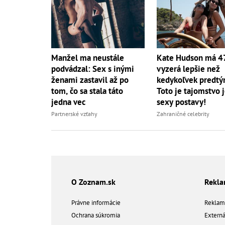
Manžel ma neustále
Kate Hudson má 4
podvádzal: Sex s inými
vyzerá lepšie než
ženami zastavil až po
kedykoľvek predtý
tom, čo sa stala táto
Toto je tajomstvo j
jedna vec
sexy postavy!
Partnerské vzťahy
Zahraničné celebrity
O Zoznam.sk
Rekl
Právne informácie
Reklam
Ochrana súkromia
Extern