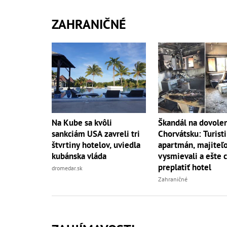
ZAHRANIČNÉ
Škandál na dovole
Na Kube sa kvôli
Chorvátsku: Turisti 
sankciám USA zavreli tri
apartmán, majiteľo
štvrtiny hotelov, uviedla
vysmievali a ešte 
kubánska vláda
preplatiť hotel
dromedar.sk
Zahraničné