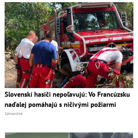
Slovenskí hasiči nepoľavujú: Vo Francúzsku
naďalej pomáhajú s ničivými požiarmi
Zahraničné