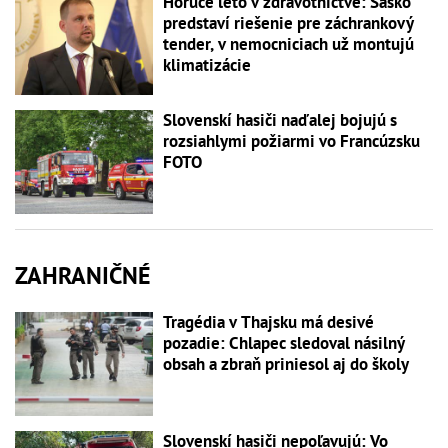
Horúce leto v zdravotníctve: Šaško
predstaví riešenie pre záchrankový
tender, v nemocniciach už montujú
klimatizácie
Slovenskí hasiči naďalej bojujú s
rozsiahlymi požiarmi vo Francúzsku
FOTO
ZAHRANIČNÉ
Tragédia v Thajsku má desivé
pozadie: Chlapec sledoval násilný
obsah a zbraň priniesol aj do školy
Slovenskí hasiči nepoľavujú: Vo