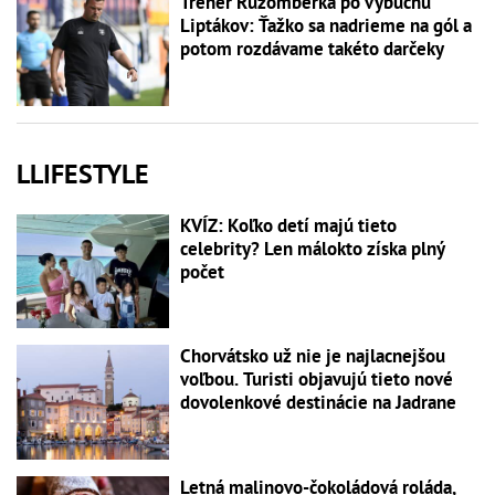
Tréner Ružomberka po výbuchu
Liptákov: Ťažko sa nadrieme na gól a
potom rozdávame takéto darčeky
LLIFESTYLE
KVÍZ: Koľko detí majú tieto
celebrity? Len málokto získa plný
počet
Chorvátsko už nie je najlacnejšou
voľbou. Turisti objavujú tieto nové
dovolenkové destinácie na Jadrane
Letná malinovo-čokoládová roláda,