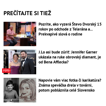
PREČÍTAJTE SI TIEŽ
Pozrite, ako vyzerá Števo Dvorský 15
rokov po odchode z Telerána a...
Prekvapivé slová o rodine
J.Lo asi bude zúriť: Jennifer Garner
ukázala na ruke obrovský diamant, je
od Bena Afflecka?
FOTO
Napovie vám viac fotka či karikatúra?
Známa speváčka drela v továrni,
potom pobláznila celé Slovensko