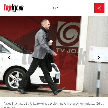
1
/7
Pavel Bruchala už v Jojke rokoval o svojom novom pracovnom mieste. (Zdroj:
Topky.sk)