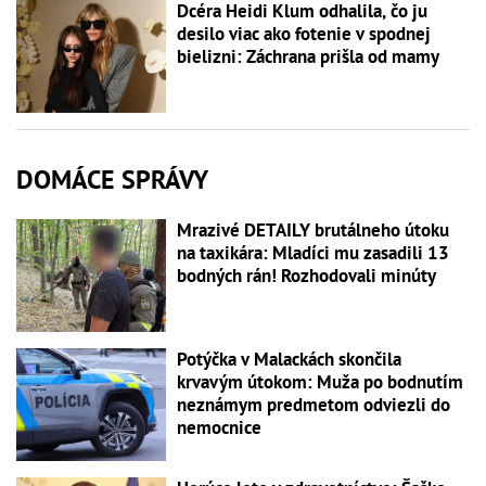
Dcéra Heidi Klum odhalila, čo ju
desilo viac ako fotenie v spodnej
bielizni: Záchrana prišla od mamy
DOMÁCE SPRÁVY
Mrazivé DETAILY brutálneho útoku
na taxikára: Mladíci mu zasadili 13
bodných rán! Rozhodovali minúty
Potýčka v Malackách skončila
krvavým útokom: Muža po bodnutím
neznámym predmetom odviezli do
nemocnice