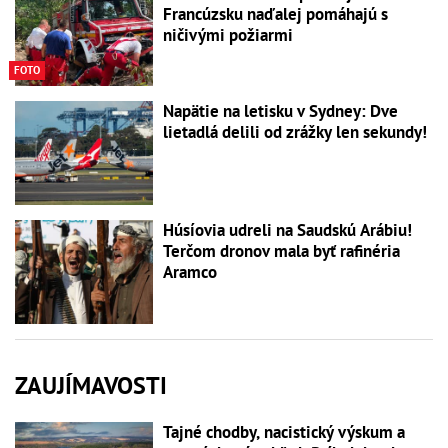
Francúzsku naďalej pomáhajú s
ničivými požiarmi
FOTO
Napätie na letisku v Sydney: Dve
lietadlá delili od zrážky len sekundy!
Húsíovia udreli na Saudskú Arábiu!
Terčom dronov mala byť rafinéria
Aramco
ZAUJÍMAVOSTI
Tajné chodby, nacistický výskum a