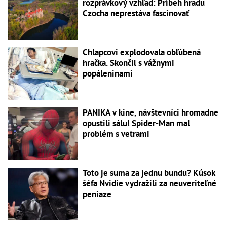
rozprávkový vzhľad: Príbeh hradu
Czocha neprestáva fascinovať
Chlapcovi explodovala obľúbená
hračka. Skončil s vážnymi
popáleninami
PANIKA v kine, návštevníci hromadne
opustili sálu! Spider-Man mal
problém s vetrami
Toto je suma za jednu bundu? Kúsok
šéfa Nvidie vydražili za neuveriteľné
peniaze